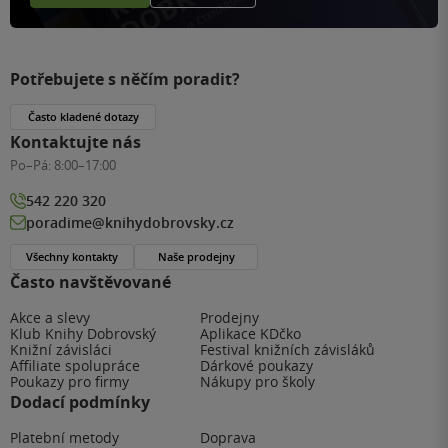
Potřebujete s něčím poradit?
Často kladené dotazy
Kontaktujte nás
Po–Pá:
8:00–17:00
542 220 320
poradime@knihydobrovsky.cz
Všechny kontakty
Naše prodejny
Často navštěvované
Akce a slevy
Prodejny
Klub Knihy Dobrovský
Aplikace KDčko
Knižní závisláci
Festival knižních závisláků
Affiliate spolupráce
Dárkové poukazy
Poukazy pro firmy
Nákupy pro školy
Dodací podmínky
Platební metody
Doprava