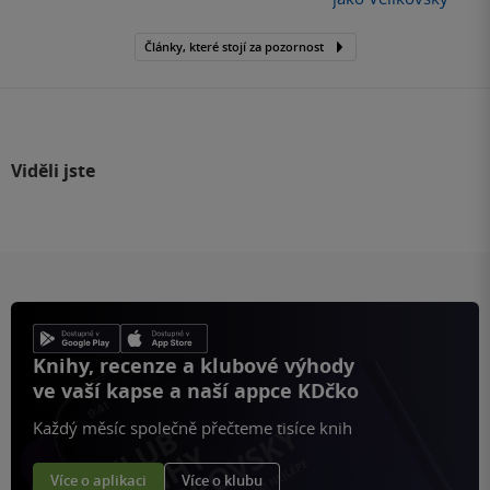
Články, které stojí za pozornost
Viděli jste
Knihy, recenze a klubové výhody
ve vaší kapse a naší appce KDčko
Každý měsíc společně přečteme tisíce knih
Více o aplikaci
Více o klubu