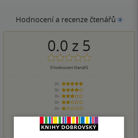
Hodnocení a recenze čtenářů
0.0
z
5
0
hodnocení čtenářů
0×
5 hvězdiček
0×
4 hvězdičky
0×
3 hvězdičky
0×
2 hvězdičky
0×
1 hvezdička
PŘIDEJTE SVÉ HODNOCENÍ KNIHY
1
2
3
4
5