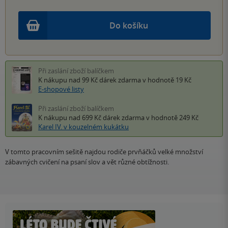
Do košíku
Při zaslání zboží balíčkem
K nákupu nad 99 Kč
dárek zdarma
v hodnotě 19 Kč
E-shopové listy
Při zaslání zboží balíčkem
K nákupu nad 699 Kč
dárek zdarma
v hodnotě 249 Kč
Karel IV. v kouzelném kukátku
V tomto pracovním sešitě najdou rodiče prvňáčků velké množství
zábavných cvičení na psaní slov a vět různé obtížnosti.