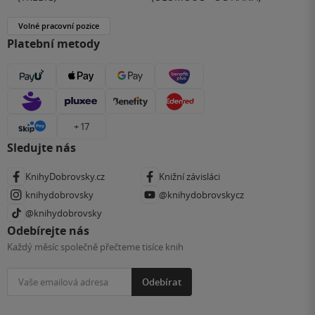
Volné pracovní pozice
Platební metody
+ 17
Sledujte nás
KnihyDobrovsky.cz
Knižní závisláci
knihydobrovsky
@knihydobrovskycz
@knihydobrovsky
Odebírejte nás
Každý měsíc společně přečteme tisíce knih
Odebírat