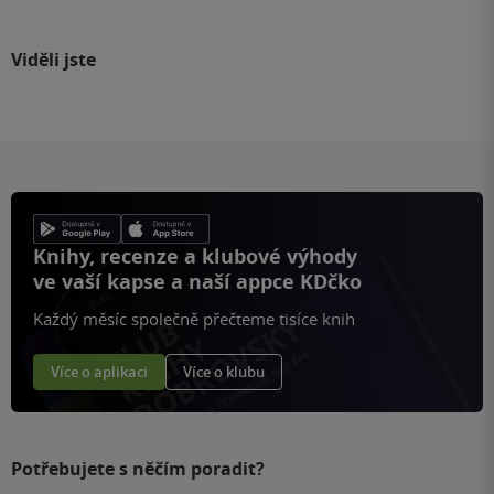
Viděli jste
Knihy, recenze a klubové výhody
ve vaší kapse a naší appce KDčko
Každý měsíc společně přečteme tisíce knih
Více o aplikaci
Více o klubu
Potřebujete s něčím poradit?