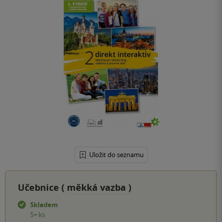
Uložit do seznamu
Učebnice (
měkká vazba
)
Skladem
5+ ks