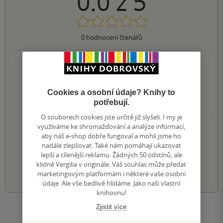
0.0
z
5
0
hodnocení čtenářů
0×
5 hvězdiček
0×
4 hvězdičky
0×
3 hvězdičky
Cookies a osobní údaje? Knihy to
0×
2 hvězdičky
potřebují.
0×
1 hvezdička
O souborech cookies jste určitě již slyšeli. I my je
využíváme ke shromažďování a analýze informací,
PŘIDEJTE SVÉ HODNOCENÍ KNIHY
aby náš e-shop dobře fungoval a mohli jsme ho
Hodnocení našich knihkupců: 0.0 z 5
nadále zlepšovat. Také nám pomáhají ukazovat
lepší a cílenější reklamu. Žádných 50 odstínů, ale
klidně Vergilia v originále. Váš souhlas může předat
1
2
3
4
5
marketingovým platformám i některé vaše osobní
údaje. Ale vše bedlivě hlídáme. Jako naši vlastní
knihovnu!
Zjistit více
Zobrazit všechna hodnocení