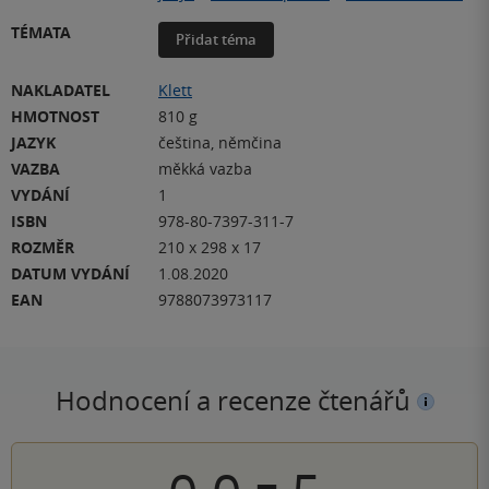
TÉMATA
Přidat téma
NAKLADATEL
Klett
HMOTNOST
810 g
JAZYK
čeština, němčina
VAZBA
měkká vazba
VYDÁNÍ
1
ISBN
978-80-7397-311-7
ROZMĚR
210 x 298 x 17
DATUM VYDÁNÍ
1.08.2020
EAN
9788073973117
Hodnocení a recenze čtenářů