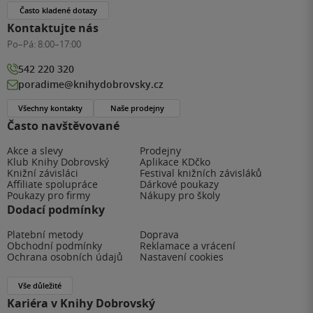
Často kladené dotazy
Kontaktujte nás
Po–Pá:
8:00–17:00
542 220 320
poradime@knihydobrovsky.cz
Všechny kontakty
Naše prodejny
Často navštěvované
Akce a slevy
Prodejny
Klub Knihy Dobrovský
Aplikace KDčko
Knižní závisláci
Festival knižních závisláků
Affiliate spolupráce
Dárkové poukazy
Poukazy pro firmy
Nákupy pro školy
Dodací podmínky
Platební metody
Doprava
Obchodní podmínky
Reklamace a vrácení
Ochrana osobních údajů
Nastavení cookies
Vše důležité
Kariéra v Knihy Dobrovský