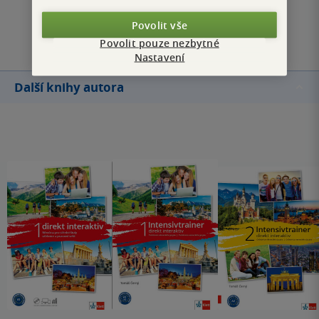
Přidat hodnocení
Povolit vše
Povolit pouze nezbytné
Nastavení
Další knihy autora