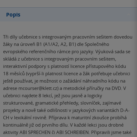
Popis
Tři díly učebnice s integrovaným pracovním sešitem dovedou
žáky na úroveň B1 (A1/A2, A2, B1) dle Společného
evropského referenčního rámce pro jazyky. Výuková sada se
skládá z učebnice s integrovaným pracovním sešitem,
interaktivní podpory s platností licence přístupového kódu
18 měsíců (vyprší-li platnost licence a žák potřebuje učebnici
ještě používat, je možnost o zažádání náhradního kódu na
adrese mcourser@klett.cz) a metodické příručky na DVD. V
učebnici najdete 8 lekcí, jež jsou jasně a logicky
strukturované, gramatické přehledy, slovníček, zajímavé
projekty a nově také odlišnosti v jazykových variantách D-A-
CH v lexikální rovině. Příprava k maturitní zkoušce probíhá
kontinuálně již od prvního dílu. V každé lekci jsou drobné
aktivity ABI SPRECHEN či ABI SCHREIBEN. Připravili jsme také