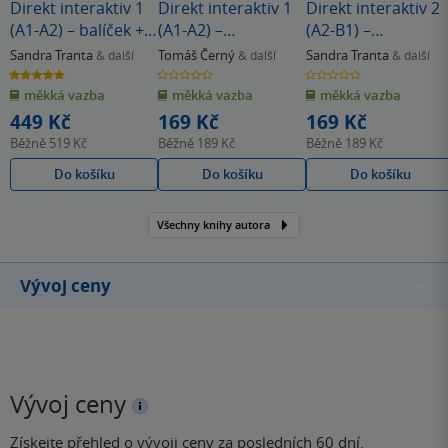
Direkt interaktiv 1
Direkt interaktiv 1
Direkt interaktiv 2
(A1-A2) – balíček +
(A1-A2) –
(A2-B1) –
žák. kód
Intensivtrainer
Intensivtrainer
Sandra Tranta
Tomáš Černý
Sandra Tranta
& další
& další
& další
5.0
0.0
0.0
z
z
z
měkká vazba
měkká vazba
měkká vazba
5
5
5
hvězdiček
hvězdiček
hvězdiček
449 Kč
169 Kč
169 Kč
Běžně
519 Kč
Běžně
189 Kč
Běžně
189 Kč
Do košíku
Do košíku
Do košíku
Všechny knihy autora
Vývoj ceny
Vývoj ceny
Získejte přehled o vývoji ceny za posledních 60 dní.