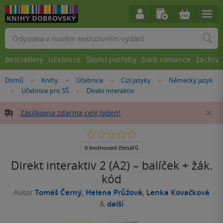
Vyhledávání
Bestsellery
Učebnice
Školní potřeby
Dark romance
Zachra
Nacházíte
Domů
Knihy
Učebnice
Cizí jazyky
Německý jazyk
»
»
»
»
se
Učebnice pro SŠ
Direkt interaktiv
»
»
zde:
Zásilkovna zdarma celý týden!
Za
0.0
z
5
0 hodnocení čtenářů
hvězdiček
Direkt interaktiv 2 (A2) – balíček + žák.
kód
Autor
Tomáš Černý
,
Helena Průžová
,
Lenka Kovačková
&
další