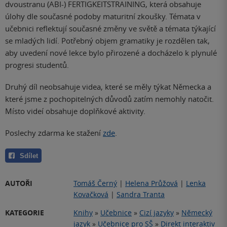
dvoustranu (ABI-) FERTIGKEITSTRAINING, která obsahuje
úlohy dle současné podoby maturitní zkoušky. Témata v
učebnici reflektují současné změny ve světě a témata týkající
se mladých lidí. Potřebný objem gramatiky je rozdělen tak,
aby uvedení nové lekce bylo přirozené a docházelo k plynulé
progresi studentů.
Druhý díl neobsahuje videa, které se měly týkat Německa a
které jsme z pochopitelných důvodů zatím nemohly natočit.
Místo videí obsahuje doplňkové aktivity.
Poslechy zdarma ke stažení
zde
.
Sdílet
AUTOŘI
Tomáš Černý
|
Helena Průžová
|
Lenka
Kovačková
|
Sandra Tranta
KATEGORIE
Knihy
»
Učebnice
»
Cizí jazyky
»
Německý
jazyk
»
Učebnice pro SŠ
»
Direkt interaktiv