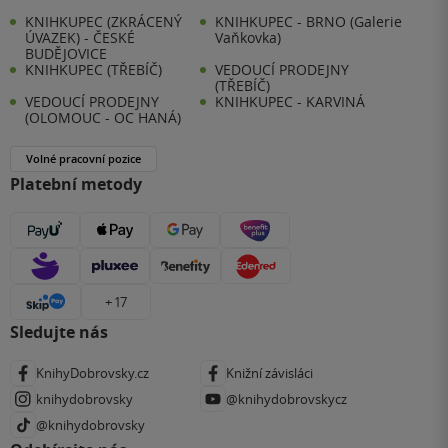
KNIHKUPEC (ZKRÁCENÝ
KNIHKUPEC - BRNO (Galerie
ÚVAZEK) - ČESKÉ
Vaňkovka)
BUDĚJOVICE
KNIHKUPEC (TŘEBÍČ)
VEDOUCÍ PRODEJNY
(TŘEBÍČ)
VEDOUCÍ PRODEJNY
KNIHKUPEC - KARVINÁ
(OLOMOUC - OC HANÁ)
Volné pracovní pozice
Platební metody
+ 17
Sledujte nás
KnihyDobrovsky.cz
Knižní závisláci
knihydobrovsky
@knihydobrovskycz
@knihydobrovsky