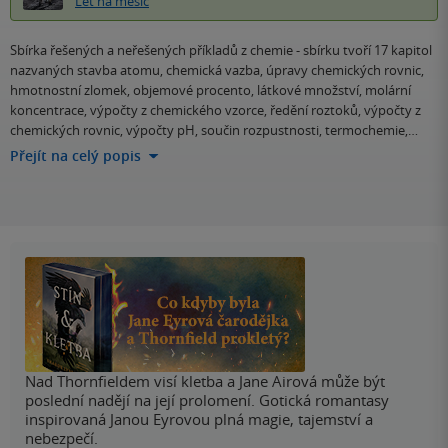
Let na měsíc
Sbírka řešených a neřešených příkladů z chemie - sbírku tvoří 17 kapitol
nazvaných stavba atomu, chemická vazba, úpravy chemických rovnic,
hmotnostní zlomek, objemové procento, látkové množství, molární
koncentrace, výpočty z chemického vzorce, ředění roztoků, výpočty z
chemických rovnic, výpočty pH, součin rozpustnosti, termochemie,…
Přejít na celý popis
Nad Thornfieldem visí kletba a Jane Airová může být
poslední nadějí na její prolomení. Gotická romantasy
inspirovaná Janou Eyrovou plná magie, tajemství a
nebezpečí.