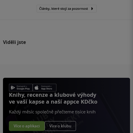
Články, které stojí za pozornost
Viděli jste
Knihy, recenze a klubové výhody
ve vaší kapse a naší appce KDčko
Každý měsíc společně přečteme tisíce knih
Více o aplikaci
Více o klubu