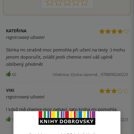
1
2
3
4
5
KATEŘINA
registrovaný uživatel
Sbírka mi strašně moc pomohla při učení na testy :) mohu
jenom doporučit, zvlášť jestli chemie není váš uplně
oblíbený předmět
60
Učebnice, Výuka názorně, , 9788090240223
VIKI
registrovaný uživatel
I když mě chemie moc nebaví, tato kniha mi pomohla.
50
Učebnice, Výuka názorně, , 9788090240223