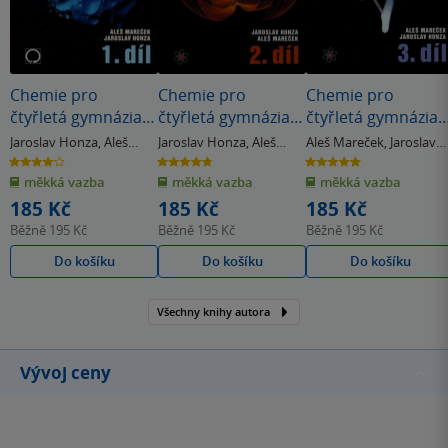
Chemie pro
Chemie pro
Chemie pro
čtyřletá gymnázia
čtyřletá gymnázia
čtyřletá gymnázia
1.díl
2.díl
3.díl
Jaroslav Honza
,
Aleš
Jaroslav Honza
,
Aleš
Aleš Mareček
,
Jaroslav
Mareček
Mareček
Honza
4.1
4.7
5.0
z
z
z
měkká vazba
měkká vazba
měkká vazba
5
5
5
hvězdiček
hvězdiček
hvězdiček
185 Kč
185 Kč
185 Kč
Běžně
195 Kč
Běžně
195 Kč
Běžně
195 Kč
Do košíku
Do košíku
Do košíku
Všechny knihy autora
Vývoj ceny