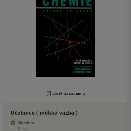
Uložit do seznamu
Učebnice (
měkká vazba
)
Skladem
5+ ks