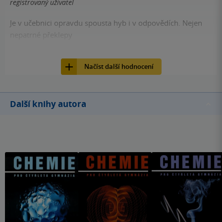
registrovaný uživatel
Je v učebnici opravdu spousta hyb i v odpovědích. Nejen
nepatrné překlepy
9
Učebnice, Výuka názorně, , 9788090240223
Načíst další hodnocení
Další knihy autora