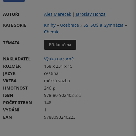
AUTOŘI
Aleš Mareček
|
Jaroslav Honza
KATEGORIE
Knihy
»
Učebnice
»
SŠ, SOŠ a Gymnázia
»
Chemie
TÉMATA
Přidat téma
NAKLADATEL
Výuka názorně
ROZMĚR
158 x 231 x 15
JAZYK
čeština
VAZBA
měkká vazba
HMOTNOST
246 g
ISBN
978-80-902402-2-3
POČET STRAN
148
VYDÁNÍ
1
EAN
9788090240223