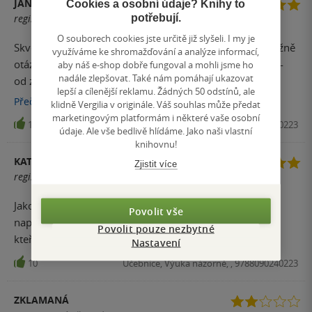
JAN
Cookies a osobní údaje? Knihy to
potřebují.
registrovaný uživatel
O souborech cookies jste určitě již slyšeli. I my je
Skvělá sbírka úloh, z počátečních témat obsahuje převážně
využíváme ke shromažďování a analýze informací,
otázky typu abcd (multiple correct). Příklady jsou různé -
aby náš e-shop dobře fungoval a mohli jsme ho
nadále zlepšovat. Také nám pomáhají ukazovat
od základních až po složitější problematiku. Ideální na
lepší a cílenější reklamu. Žádných 50 odstínů, ale
přípravu do školy nebo na přijímačky na vš. Nejsem žádnej
Přečíst
více
klidně Vergilia v originále. Váš souhlas může předat
chemik, natož matematik, ale s trochou času stráveného
marketingovým platformám i některé vaše osobní
10
Učebnice, Výuka názorně, , 9788090240223
údaje. Ale vše bedlivě hlídáme. Jako naši vlastní
nad touto sbírkou mi samotná sbírka velmi pomohla.
knihovnu!
Mohu jedině doporučit.
KATEŘINA HAKROVÁ
Zjistit více
registrovaný uživatel
Jako příprava na testy nebo i k přijímacím zkouškám je
Povolit vše
naprosto ideální. Myslím, že může hodně pomoct těm,
Povolit pouze nezbytné
kteří s chemií poněkud válčí. Naprosto doporučuji.
Nastavení
10
Učebnice, Výuka názorně, , 9788090240223
ZKLAMANÁ