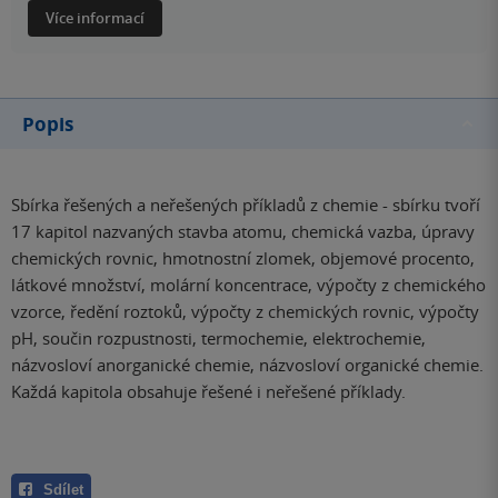
Více informací
Popis
Sbírka řešených a neřešených příkladů z chemie - sbírku tvoří
17 kapitol nazvaných stavba atomu, chemická vazba, úpravy
chemických rovnic, hmotnostní zlomek, objemové procento,
látkové množství, molární koncentrace, výpočty z chemického
vzorce, ředění roztoků, výpočty z chemických rovnic, výpočty
pH, součin rozpustnosti, termochemie, elektrochemie,
názvosloví anorganické chemie, názvosloví organické chemie.
Každá kapitola obsahuje řešené i neřešené příklady.
Sdílet