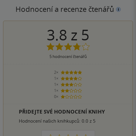
Hodnocení a recenze čtenářů
3.8
z
5
5
hodnocení čtenářů
2×
5 hvězdiček
1×
4 hvězdičky
1×
3 hvězdičky
1×
2 hvězdičky
0×
1 hvezdička
PŘIDEJTE SVÉ HODNOCENÍ KNIHY
Hodnocení našich knihkupců: 0.0 z 5