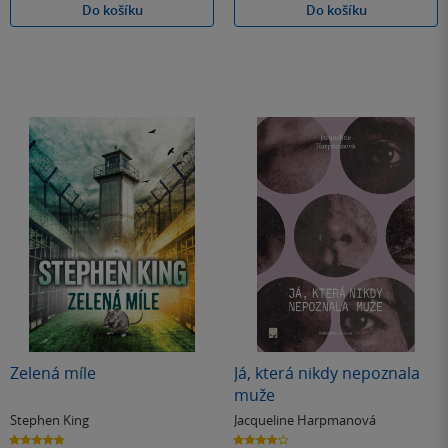
Do košíku
Do košíku
Zelená míle
Já, která nikdy nepoznala
muže
Stephen King
Jacqueline Harpmanová
4.8
4.0