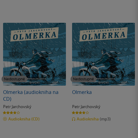
Nedostupné
Nedostupné
Olmerka (audiokniha na
Olmerka
CD)
Petr Jarchovský
Petr Jarchovský
3.7
3.7
z
z
Audiokniha
(CD)
Audiokniha
(mp3)
5
5
hvězdiček
hvězdiček