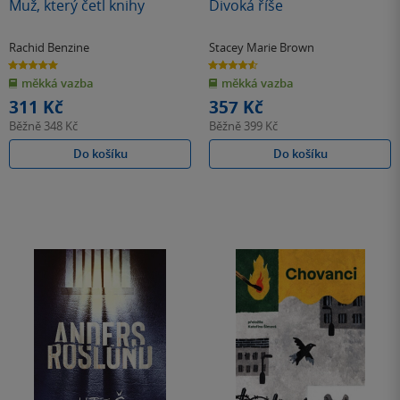
Muž, který četl knihy
Divoká říše
Rachid Benzine
Stacey Marie Brown
5.0
4.6
z
z
měkká vazba
měkká vazba
5
5
hvězdiček
hvězdiček
311 Kč
357 Kč
Běžně
348 Kč
Běžně
399 Kč
Do košíku
Do košíku