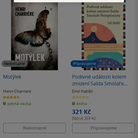
Nedostupné
Připravujeme
Motýlek
Podivné události kolem
zmizení Saída Smolaře
Pesoptimisty
Henri Charriere
Emil Habíbí
4.5
0.0
z
z
pevná vazba
kniha
5
5
hvězdiček
hvězdiček
321 Kč
Běžně
359 Kč
Nedostupné
Připravujeme