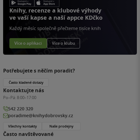
Knihy, recenze a klubové výhody
ve vaší kapse a naší appce KDčko
Každý měsíc společně přečteme tisíce knih
Více o aplikaci
Více o klubu
Potřebujete s něčím poradit?
Často kladené dotazy
Kontaktujte nás
Po–Pá:
8:00–17:00
542 220 320
poradime@knihydobrovsky.cz
Všechny kontakty
Naše prodejny
Často navštěvované