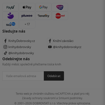
+ 17
Sledujte nás
KnihyDobrovsky.cz
Knižní závisláci
knihydobrovsky
@knihydobrovskycz
@knihydobrovsky
Odebírejte nás
Každý měsíc společně přečteme tisíce knih
Odebírat
Tento web je chráněn službou reCAPTCHA a platí pro něj
Zásady ochrany soukromí
a
Smluvní podmínky
.
© 2001–2026
DOBROVSKÝ s.r.o. Všechna práva vyhrazena.