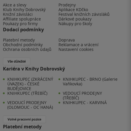
Akce a slevy
Prodejny
Klub Knihy Dobrovský
Aplikace KDčko
Knižní závisláci
Festival knižních závisláků
Affiliate spolupráce
Dárkové poukazy
Poukazy pro firmy
Nákupy pro školy
Dodací podmínky
Platební metody
Doprava
Obchodní podmínky
Reklamace a vrácení
Ochrana osobních údajů
Nastavení cookies
Vše důležité
Kariéra v Knihy Dobrovský
KNIHKUPEC (ZKRÁCENÝ
KNIHKUPEC - BRNO (Galerie
ÚVAZEK) - ČESKÉ
Vaňkovka)
BUDĚJOVICE
KNIHKUPEC (TŘEBÍČ)
VEDOUCÍ PRODEJNY
(TŘEBÍČ)
VEDOUCÍ PRODEJNY
KNIHKUPEC - KARVINÁ
(OLOMOUC - OC HANÁ)
Volné pracovní pozice
Platební metody