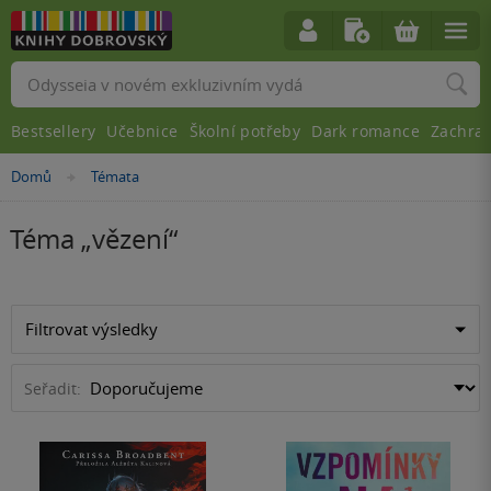
Vyhledávání
Bestsellery
Učebnice
Školní potřeby
Dark romance
Zachra
Domů
Témata
»
Téma „
vězení
“
Filtrovat výsledky
Seřadit: