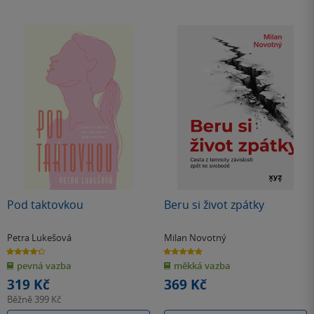
Pod taktovkou
Beru si život zpátky
Petra Lukešová
Milan Novotný
4.3
5.0
z
z
pevná vazba
měkká vazba
5
5
hvězdiček
hvězdiček
319 Kč
369 Kč
Běžně
399 Kč