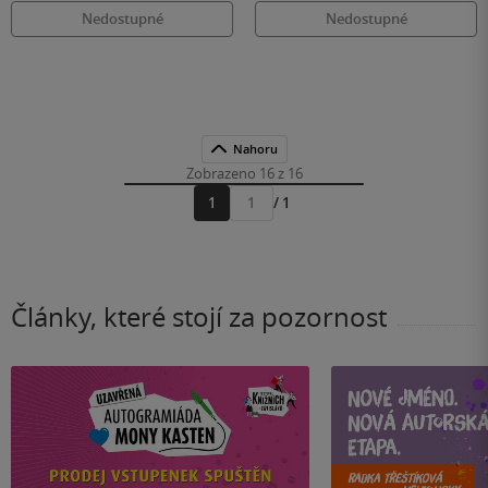
Nedostupné
Nedostupné
Nahoru
Zobrazeno 16 z 16
1
/ 1
Přejít
na
stránku
Články, které stojí za pozornost