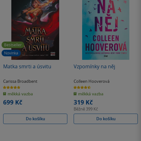
Bestseller
Novinka
Matka smrti a úsvitu
Vzpomínky na něj
Carissa Broadbent
Colleen Hooverová
4.7
4.6
z
z
měkká vazba
měkká vazba
5
5
hvězdiček
hvězdiček
699 Kč
319 Kč
Běžně
399 Kč
Do košíku
Do košíku