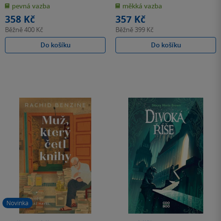
z
z
pevná vazba
měkká vazba
5
5
hvězdiček
hvězdiček
358 Kč
357 Kč
Běžně
400 Kč
Běžně
399 Kč
Do košíku
Do košíku
Novinka