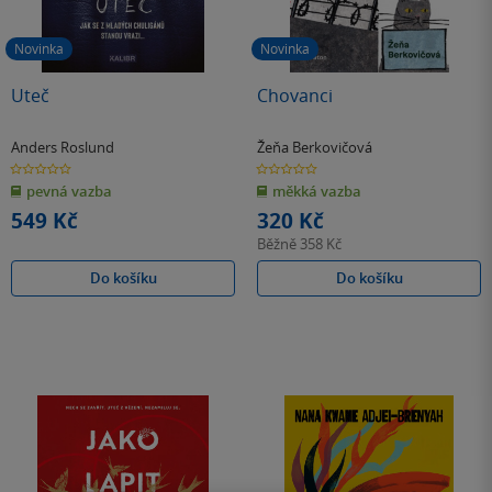
Novinka
Novinka
Uteč
Chovanci
Anders Roslund
Žeňa Berkovičová
0.0
0.0
z
z
pevná vazba
měkká vazba
5
5
hvězdiček
hvězdiček
549 Kč
320 Kč
Běžně
358 Kč
Do košíku
Do košíku