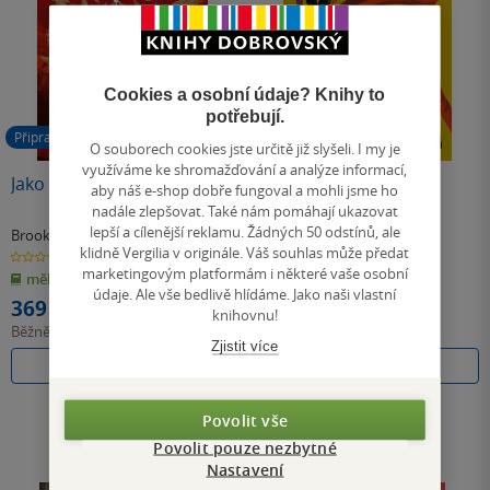
Cookies a osobní údaje? Knihy to
potřebují.
Připravujeme
O souborech cookies jste určitě již slyšeli. I my je
využíváme ke shromažďování a analýze informací,
Jako lapit divokého ptáčka
Galejnická extraliga
aby náš e-shop dobře fungoval a mohli jsme ho
nadále zlepšovat. Také nám pomáhají ukazovat
lepší a cílenější reklamu. Žádných 50 odstínů, ale
Brooke Fast
Nana Kwame Adjei-Brenyah
klidně Vergilia v originále. Váš souhlas může předat
0.0
0.0
z
z
marketingovým platformám i některé vaše osobní
měkká vazba
měkká vazba
5
5
hvězdiček
hvězdiček
údaje. Ale vše bedlivě hlídáme. Jako naši vlastní
369 Kč
447 Kč
knihovnu!
Běžně
499 Kč
Běžně
499 Kč
Zjistit více
Předobjednat
Do košíku
Povolit vše
Povolit pouze nezbytné
Nastavení