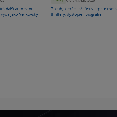
Články
026
Úterý 4. srpna 2026
írá další autorskou
7 knih, které si přečíst v srpnu: roma
 vydá jako Velikovsky
thrillery, dystopie i biografie