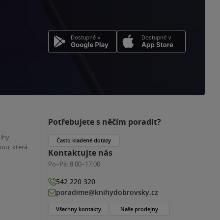
Potřebujete s něčím poradit?
nihy
Často kladené dotazy
ou, která
Kontaktujte nás
Po–Pá:
8:00–17:00
542 220 320
poradime@knihydobrovsky.cz
Všechny kontakty
Naše prodejny