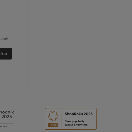
 knih
írat