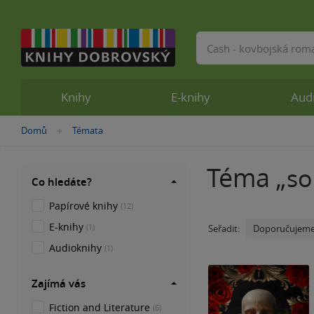
Vyhledávání
Knihy
E-knihy
Aud
Domů
Témata
»
Téma „
so
Co hledáte?
Papírové knihy
(12)
E-knihy
(1)
Doporučujem
Seřadit:
Audioknihy
(1)
Zajímá vás
Fiction and Literature
(6)