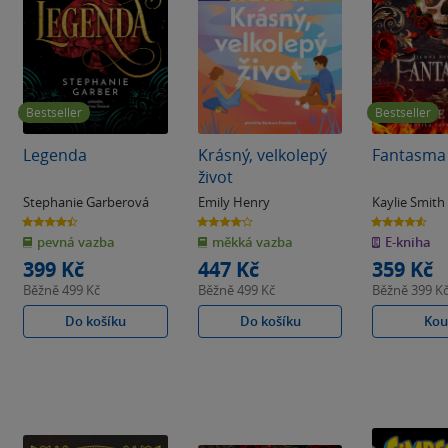
Bestseller
Bestseller
Legenda
Krásný, velkolepý
Fantasma
život
Stephanie Garberová
Emily Henry
Kaylie Smith
4.4
4.2
4.6
z
z
z
pevná vazba
měkká vazba
E-kniha
5
5
5
hvězdiček
hvězdiček
hvězdiček
399 Kč
447 Kč
359 Kč
Běžně
499 Kč
Běžně
499 Kč
Běžně
399 K
Do košíku
Do košíku
Kou