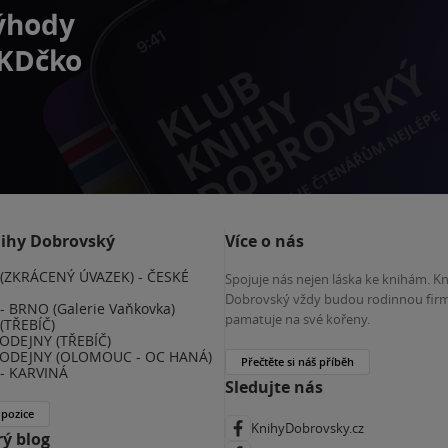
výhody
 KDčko
nihy Dobrovský
Více o nás
(ZKRÁCENÝ ÚVAZEK) - ČESKÉ
Spojuje nás nejen láska ke knihám. K
E
Dobrovský vždy budou rodinnou firm
 BRNO (Galerie Vaňkovka)
pamatuje na své kořeny.
(TŘEBÍČ)
ODEJNY (TŘEBÍČ)
ODEJNY (OLOMOUC - OC HANÁ)
Přečtěte si náš příběh
- KARVINÁ
Sledujte nás
 pozice
KnihyDobrovsky.cz
ý blog