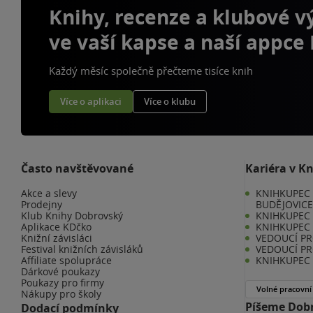
Knihy, recenze a klubové 
ve vaší kapse a naší appce
Každý měsíc společně přečteme tisíce knih
Více o aplikaci
Více o klubu
Často navštěvované
Kariéra v K
Akce a slevy
KNIHKUPEC 
Prodejny
BUDĚJOVIC
Klub Knihy Dobrovský
KNIHKUPEC -
Aplikace KDčko
KNIHKUPEC 
Knižní závisláci
VEDOUCÍ PR
Festival knižních závisláků
VEDOUCÍ PR
Affiliate spolupráce
KNIHKUPEC 
Dárkové poukazy
Poukazy pro firmy
Volné pracovní
Nákupy pro školy
Píšeme Dobr
Dodací podmínky