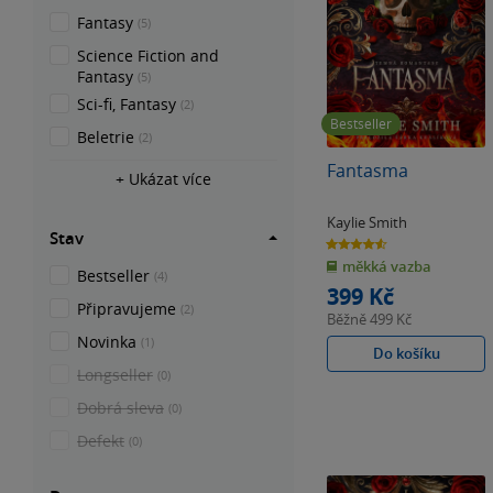
Fantasy
(5)
Science Fiction and
Fantasy
(5)
Sci-fi, Fantasy
(2)
Bestseller
Beletrie
(2)
Fantasma
+ Ukázat více
Kaylie Smith
Stav
4.6
z
měkká vazba
5
Bestseller
(4)
hvězdiček
399 Kč
Připravujeme
(2)
Běžně
499 Kč
Novinka
(1)
Do košíku
Longseller
(0)
Dobrá sleva
(0)
Defekt
(0)