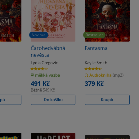
Novinka
Bestseller
Čarohedvábná
Fantasma
nevěsta
Lydia Gregovic
Kaylie Smith
4.0
4.6
z
z
měkká vazba
Audiokniha
(mp3)
5
5
hvězdiček
hvězdiček
491 Kč
379 Kč
č
Běžně
549 Kč
pit
Do košíku
Koupit