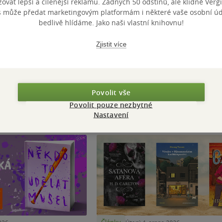
vat lepší a cílenější reklamu. Žádných 50 odstínů, ale klidně Vergil
Nedostupné
s může předat marketingovým platformám i některé vaše osobní úda
bedlivě hlídáme. Jako naši vlastní knihovnu!
Zjistit více
Zobrazeno 14 z 14
Povolit vše
Povolit pouze nezbytné
stojí za pozornost
Nastavení