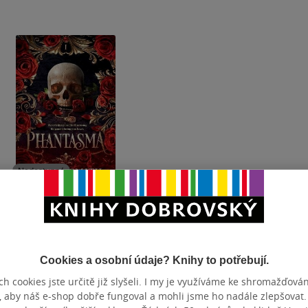
Nedostupné
Phantasma
Kaylie Smith
4.6
z
měkká vazba
Cookies a osobní údaje? Knihy to potřebují.
5
hvězdiček
h cookies jste určitě již slyšeli. I my je využíváme ke shromažďován
, aby náš e-shop dobře fungoval a mohli jsme ho nadále zlepšovat