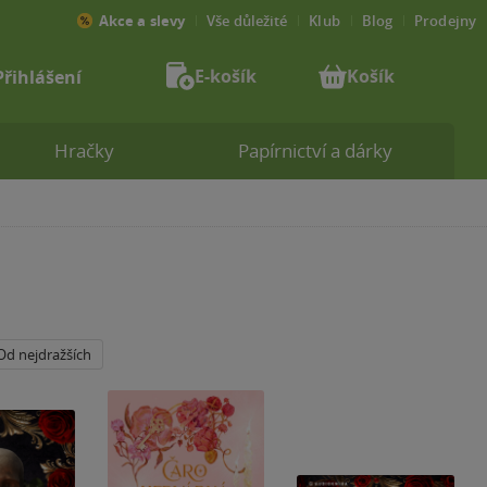
Akce a slevy
Vše důležité
Klub
Blog
Prodejny
E-košík
Košík
Přihlášení
Hračky
Papírnictví a dárky
Od nejdražších