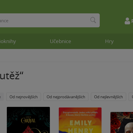
ioknihy
Učebnice
Hry
“
utěž
e
Od nejnovějších
Od nejprodávanějších
Od nejlevnějších