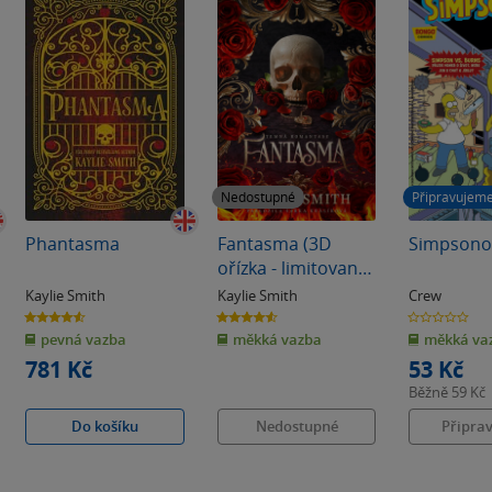
Nedostupné
Připravujem
Phantasma
Fantasma (3D
Simpsono
ořízka - limitované
sběratelské
Kaylie Smith
Kaylie Smith
Crew
vydání)
4.6
4.6
0.0
z
z
z
pevná vazba
měkká vazba
měkká va
5
5
5
hvězdiček
hvězdiček
hvězdiček
781 Kč
53 Kč
Běžně
59 Kč
Do košíku
Nedostupné
Připra