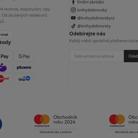
Knižní závisláci
é recenze, doporučení, tipy
knihydobrovsky
ky. Od zkušených redaktorů
@knihydobrovskycz
ců.
@knihydobrovsky
Odebírejte nás
rovat
Každý měsíc společně přečteme tisíce
etody
Odeb