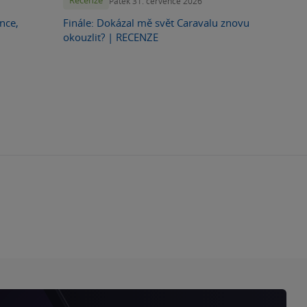
Recenze
Pátek 31. července 2026
nce,
Finále: Dokázal mě svět Caravalu znovu
okouzlit? | RECENZE