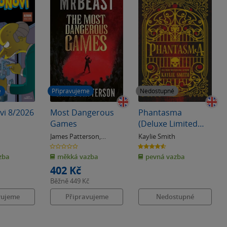
e
Připravujeme
Nedostupné
vi 8/2026
Most Dangerous
Phantasma
Games
(Deluxe Limited
Edition)
James Patterson
,
Kaylie Smith
MrBeast
0.0
4.6
z
z
zba
měkká vazba
pevná vazba
5
5
hvězdiček
hvězdiček
402 Kč
Běžně
449 Kč
vujeme
Připravujeme
Nedostupné