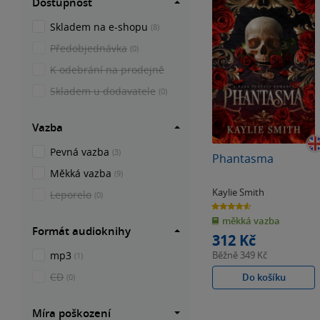
Dostupnost
Skladem na e-shopu
(8)
Předobjednávka
(0)
K odebrání na prodejně
Skladem u dodavatele
(0)
Vazba
Pevná vazba
(3)
Phantasma
Měkká vazba
(9)
Kaylie Smith
Leporelo
(0)
4.6
z
měkká vazba
5
hvězdiček
Formát audioknihy
312 Kč
mp3
Běžně
349 Kč
(1)
CD
Do košíku
(0)
Míra poškození