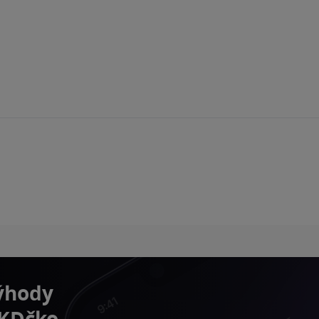
výhody
 KDčko