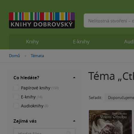
Vyhledávání
Knihy
E-knihy
Aud
Domů
Témata
»
Téma „
Ct
Co hledáte?
Papírové knihy
(150)
E-knihy
(16)
Doporučujem
Seřadit:
Audioknihy
(5)
Zajímá vás