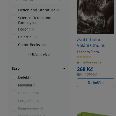
Fiction and Literature
(80)
Science Fiction and
Fantasy
(65)
Horor
(35)
Beletrie
(15)
Zvol Cthulhu:
Comic Books
Volání Cthulhu
(13)
Leandro Pinto
+ Ukázat více
0.0
z
měkká vazba
5
hvězdiček
268 Kč
Stav
Běžně
299 Kč
Defekt
(1)
Do košíku
Novinka
(1)
Bestseller
(0)
Longseller
(0)
Dobrá sleva
(0)