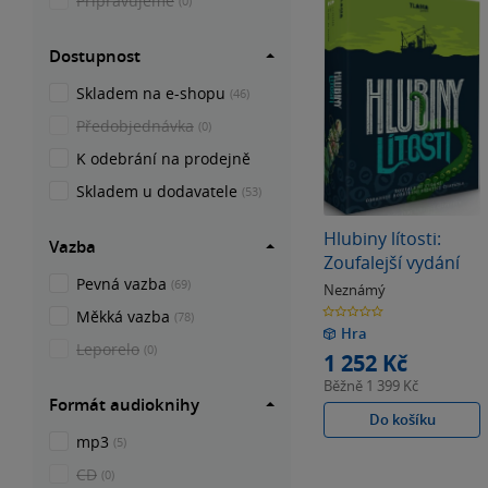
Připravujeme
(0)
Dostupnost
Skladem na e-shopu
(46)
Předobjednávka
(0)
K odebrání na prodejně
Skladem u dodavatele
(53)
Hlubiny lítosti:
Vazba
Zoufalejší vydání
Pevná vazba
(69)
Neznámý
0.0
Měkká vazba
(78)
z
Hra
5
hvězdiček
Leporelo
(0)
1 252 Kč
Běžně
1 399 Kč
Formát audioknihy
Do košíku
mp3
(5)
CD
(0)