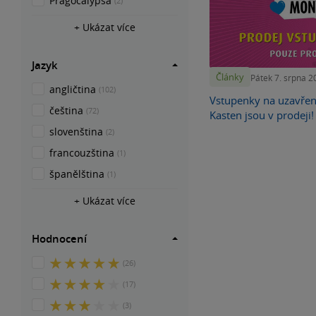
Pragocalypsa
(2)
+ Ukázat více
Jazyk
Články
Pátek 7. srpna 2
angličtina
(102)
Vstupenky na uzavře
čeština
(72)
Kasten jsou v prodeji!
slovenština
(2)
francouzština
(1)
španělština
(1)
+ Ukázat více
Hodnocení
5
(26)
z
4
(17)
5
z
hvězdiček
3
(3)
5