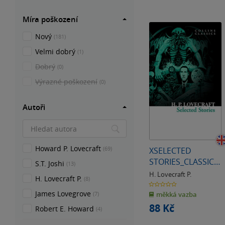
Míra poškození
Nový
(181)
Velmi dobrý
(1)
Dobrý
(0)
Výrazné poškození
(0)
Autoři
Howard P. Lovecraft
(69)
XSELECTED
STORIES_CLASSICS
S.T. Joshi
(13)
PB
H. Lovecraft P.
H. Lovecraft P.
(8)
0.0
z
James Lovegrove
měkká vazba
(7)
5
hvězdiček
88 Kč
Robert E. Howard
(4)