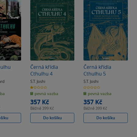
hulhu
Černá křídla
Černá křídla
Cthulhu 4
Cthulhu 5
ard
S.T. Joshi
S.T. Joshi
1.0
0.0
z
z
zba
pevná vazba
pevná vazba
5
5
hvězdiček
hvězdiček
357 Kč
357 Kč
č
Běžně
399 Kč
Běžně
399 Kč
ošíku
Do košíku
Do košíku