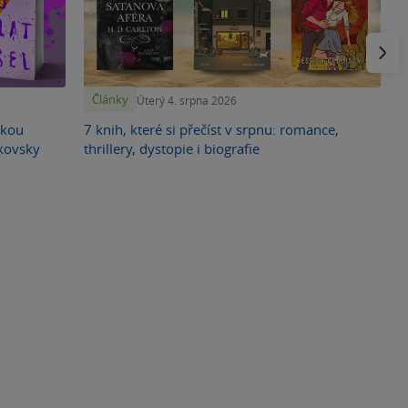
F
o
Násled
Články
Úterý 4. srpna 2026
skou
7 knih, které si přečíst v srpnu: romance,
ikovsky
thrillery, dystopie i biografie