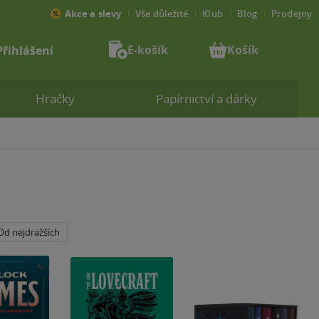
Akce a slevy
Vše důležité
Klub
Blog
Prodejny
E-košík
Košík
Přihlášení
Hračky
Papírnictví a dárky
Od nejdražších