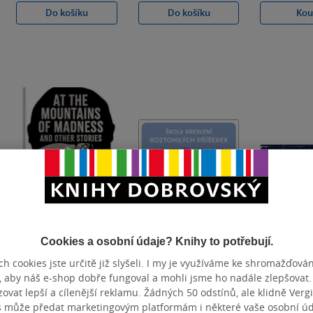
Do košíku
Do košíku
Kou
Cookies a osobní údaje? Knihy to potřebují.
At the Mountains
Škola kreslení
Dotek Smr
h cookies jste určitě již slyšeli. I my je využíváme ke shromažďován
of Madness and
roztomilých
, aby náš e-shop dobře fungoval a mohli jsme ho nadále zlepšovat
Other Stories
příšerek
vat lepší a cílenější reklamu. Žádných 50 odstínů, ale klidně Vergil
Howard P. Lovecraft
Naomi Lord
Robert E. H
s může předat marketingovým platformám i některé vaše osobní úda
0.0
0.0
0.0