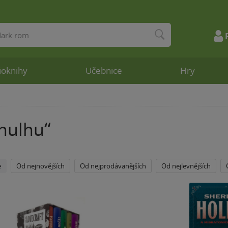
ioknihy
Učebnice
Hry
“
hulhu
e
Od nejnovějších
Od nejprodávanějších
Od nejlevnějších