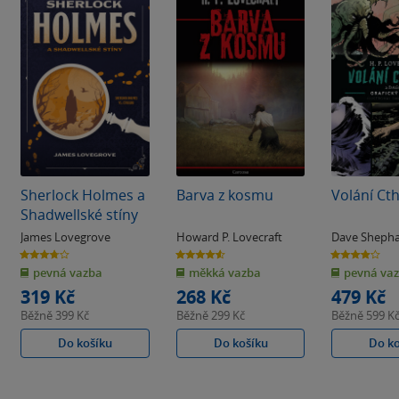
Sherlock Holmes a
Barva z kosmu
Volání Ct
Shadwellské stíny
James Lovegrove
Howard P. Lovecraft
Dave Sheph
3.8
4.6
3.9
z
z
z
pevná vazba
měkká vazba
pevná va
5
5
5
hvězdiček
hvězdiček
hvězdiček
319 Kč
268 Kč
479 Kč
Běžně
399 Kč
Běžně
299 Kč
Běžně
599 K
Do košíku
Do košíku
Do k