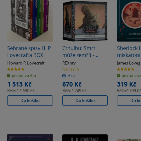
Sebrané spisy H. P.
Cthulhu: Smrt
Sherlock 
Lovecrafta BOX
může zemřít -
miskatoni
Godzilla
monstra
Howard P. Lovecraft
REXhry
James Loveg
5.0
0.0
4.8
z
z
z
pevná vazba
Hra
pevná va
5
5
5
hvězdiček
hvězdiček
hvězdiček
1 513 Kč
670 Kč
319 Kč
Běžně
1 690 Kč
Běžně
749 Kč
Běžně
399 K
Do košíku
Do košíku
Do k