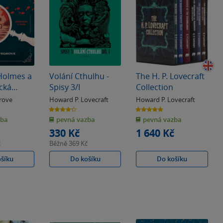
Holmes a
Volání Cthulhu -
The H. P. Lovecraft
cká
Spisy 3/I
Collection
rove
Howard P. Lovecraft
Howard P. Lovecraft
4.3
5.0
z
z
zba
pevná vazba
pevná vazba
5
5
hvězdiček
hvězdiček
330 Kč
1 640 Kč
č
Běžně
369 Kč
ošíku
Do košíku
Do košíku