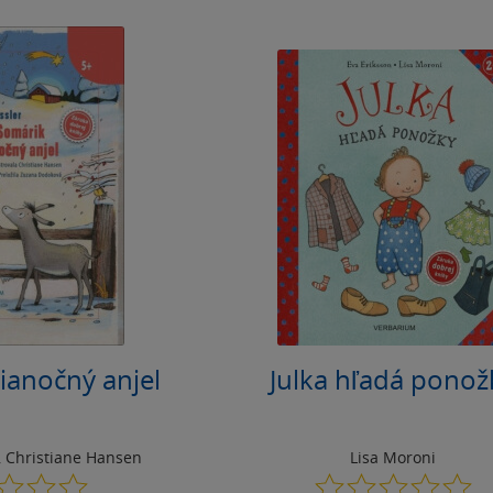
ianočný anjel
Julka hľadá ponož
,
Christiane Hansen
Lisa Moroni
0.0
0.0