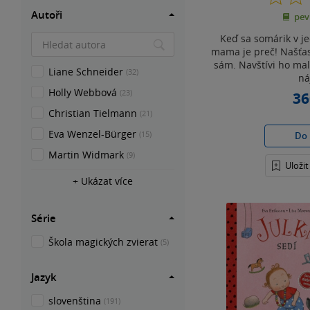
Autoři
pev
Keď sa somárik v j
mama je preč! Našťas
sám. Navštívi ho malý
Liane Schneider
(32)
ná
Holly Webbová
(23)
36
Christian Tielmann
(21)
Eva Wenzel-Bürger
(15)
Do 
Martin Widmark
(9)
Uloži
+ Ukázat více
Série
Škola magických zvierat
(5)
Jazyk
slovenština
(191)