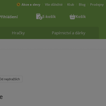
Akce a slevy
Vše důležité
Klub
Blog
Prodejny
E-košík
Košík
Přihlášení
Hračky
Papírnictví a dárky
Od nejdražších
e