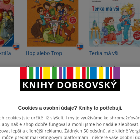
kráľa
Hop alebo Trop
Terka má vši
Margit Auerová
Liane Schneider
0.0
0.0
z
z
pevná vazba
pevná vazba
5
5
hvězdiček
hvězdiček
391 Kč
229 Kč
Běžně
437 Kč
Do košíku
Do košíku
Cookies a osobní údaje? Knihy to potřebují.
h cookies jste určitě již slyšeli. I my je využíváme ke shromažďován
, aby náš e-shop dobře fungoval a mohli jsme ho nadále zlepšovat
vat lepší a cílenější reklamu. Žádných 50 odstínů, ale klidně Vergil
s může předat marketingovým platformám i některé vaše osobní úda