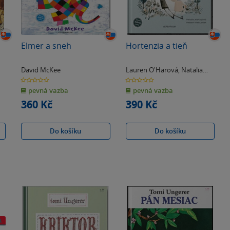
Elmer a sneh
Hortenzia a tieň
David McKee
Lauren O'Harová
,
Natalia
O'Harová
0.0
0.0
z
z
pevná vazba
pevná vazba
5
5
hvězdiček
hvězdiček
360 Kč
390 Kč
Do košíku
Do košíku