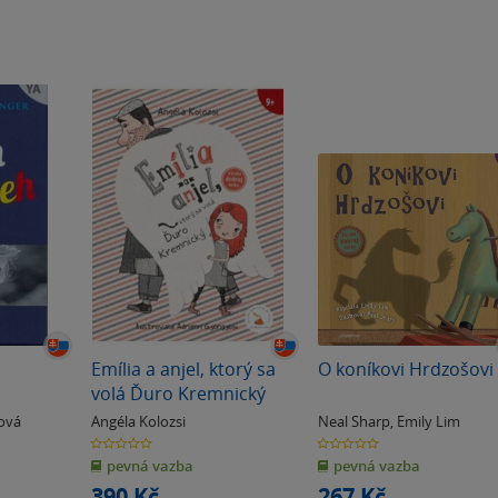
Emília a anjel, ktorý sa
O koníkovi Hrdzošovi
volá Ďuro Kremnický
rová
Angéla Kolozsi
Neal Sharp
,
Emily Lim
0.0
0.0
z
z
pevná vazba
pevná vazba
5
5
hvězdiček
hvězdiček
390 Kč
267 Kč