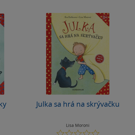
ky
Julka sa hrá na skrývačku
Lisa Moroni
0.0