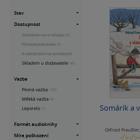
Stav
Dostupnost
Skladem na e-shopu
(0)
Předobjednávka
(0)
K odebrání na prodejně
Skladem u dodavatele
(40)
Vazba
Pevná vazba
(182)
Měkká vazba
(8)
Somárik a v
Leporelo
(1)
Formát audioknihy
Otfried Preußler
Míra poškození