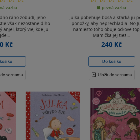
z
z
ná vazba
pevná vazba
5
5
hvězdiček
hvězdiček
edno ráno zobudí, jeho
Julka pobehuje bosá a starká ju p
tie však nezostane dlho
ponožky, aby neprechladla. No Ju
 anjel, ktorý vie, kde ju
namiesto toho obuje ockove top
jde...
Mamička jej tiež...
0 Kč
240 Kč
košíku
Do košíku
t do seznamu
Uložit do seznamu