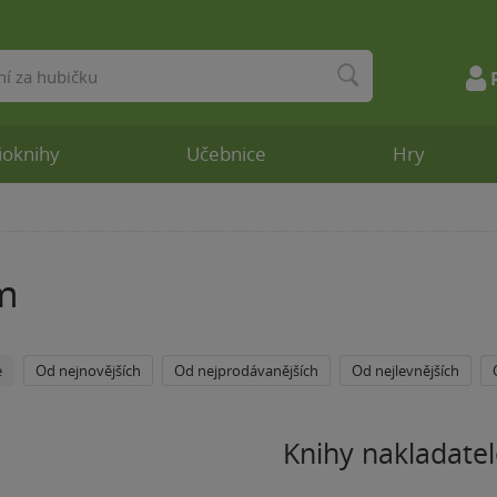
ioknihy
Učebnice
Hry
m
e
Od nejnovějších
Od nejprodávanějších
Od nejlevnějších
Knihy nakladatel