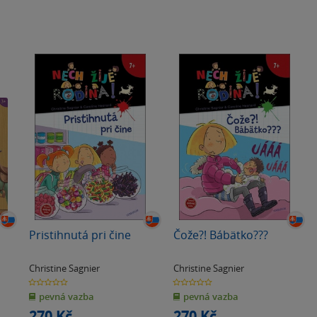
Pristihnutá pri čine
Čože?! Bábätko???
Christine Sagnier
Christine Sagnier
0.0
0.0
z
z
pevná vazba
pevná vazba
5
5
hvězdiček
hvězdiček
270 Kč
270 Kč