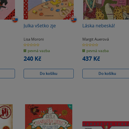
Julka všetko zje
Láska nebeská!
Lisa Moroni
Margit Auerová
0.0
0.0
z
z
pevná vazba
pevná vazba
5
5
hvězdiček
hvězdiček
240 Kč
437 Kč
Do košíku
Do košíku