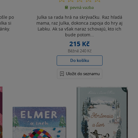
z
pevná vazba
5
hvězdiček
ošle po
Julka sa rada hrá na skrývačku. Raz hľadá
lka si
mama, raz Julka, dokonca zapoja do hry aj
ánky.
Labku. Ak sa však naraz schovajú, kto ich
bude potom...
215 Kč
Běžně
240 Kč
Do košíku
Uložit do seznamu