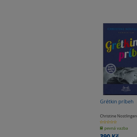
Grétkin príbeh
Christine Nostlinge
0.0
z
pevná vazba
5
hvězdiček
390 Kč