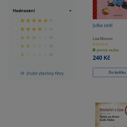
Hodnocení
5
(7)
Julka sedí
z
4
(1)
5
z
hvězdiček
3
(0)
Lisa Moroni
5
z
0.0
hvězdiček
2
(0)
z
5
pevná vazba
5
z
hvězdiček
hvězdiček
1
(0)
5
240 Kč
z
hvězdiček
5
hvězdiček
Do košíku
Zrušit všechny filtry