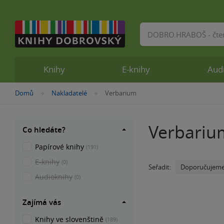
Vyhledávání
Knihy
E-knihy
Aud
Nacházíte
Domů
Nakladatelé
Verbarium
»
»
se
zde:
Verbariu
Co hledáte?
Papírové knihy
(191)
E-knihy
(0)
Doporučujem
Seřadit:
Audioknihy
(0)
Zajímá vás
Knihy ve slovenštině
(189)