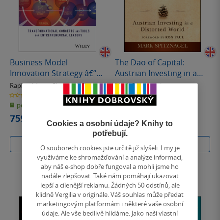
Business Model
The Dao of Capital:
Innovation Strategy â€“
Austrian Investing in a
Transformational
Distor ted World
Raphael Amit
,
Christoph Zott
Mark Spitznagel
Concepts and Tools for
0.0
0.0
z
z
Entrepreneurial Leaders
pevná vazba
měkká vazba
5
5
hvězdiček
hvězdiček
759 Kč
528 Kč
Cookies a osobní údaje? Knihy to
potřebují.
Do košíku
Do košíku
O souborech cookies jste určitě již slyšeli. I my je
využíváme ke shromažďování a analýze informací,
aby náš e-shop dobře fungoval a mohli jsme ho
nadále zlepšovat. Také nám pomáhají ukazovat
lepší a cílenější reklamu. Žádných 50 odstínů, ale
klidně Vergilia v originále. Váš souhlas může předat
marketingovým platformám i některé vaše osobní
údaje. Ale vše bedlivě hlídáme. Jako naši vlastní