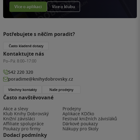
Více o aplikaci
Více o klubu
Potřebujete s něčím poradit?
Často kladené dotazy
Kontaktujte nás
Po–Pá:
8:00–17:00
542 220 320
poradime@knihydobrovsky.cz
Všechny kontakty
Naše prodejny
Často navštěvované
Akce a slevy
Prodejny
Klub Knihy Dobrovský
Aplikace KDčko
Knižní závisláci
Festival knižních závisláků
Affiliate spolupráce
Dárkové poukazy
Poukazy pro firmy
Nákupy pro školy
Dodací podmínky