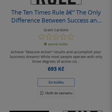
The Ten Times Rule â€“ The Only
Difference Between Success and
Failure
Grant Cardone
0.0
z
pevná vazba
5
hvězdiček
Achieve "Massive Action" results and accomplish your
business dreams! While most people operate with only
three degrees of action-no...
693 Kč
Do košíku
Uložit do seznamu