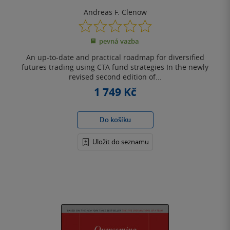
Edition
Andreas F. Clenow
0.0
z
pevná vazba
5
hvězdiček
An up-to-date and practical roadmap for diversified
futures trading using CTA fund strategies In the newly
revised second edition of...
1 749 Kč
Do košíku
Uložit do seznamu