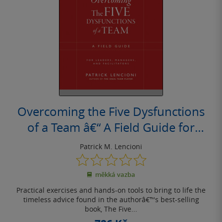
Overcoming the Five Dysfunctions
of a Team â€“ A Field Guide for
Leaders, Managers and Facilitators
Patrick M. Lencioni
0.0
z
měkká vazba
5
hvězdiček
Practical exercises and hands-on tools to bring to life the
timeless advice found in the authorâ€™s best-selling
book, The Five...