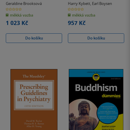
with Projects
Geraldine Brooksová
Harry Kybett
,
Earl Boysen
0.0
0.0
z
z
měkká vazba
měkká vazba
5
5
hvězdiček
hvězdiček
1 023 Kč
957 Kč
Do košíku
Do košíku