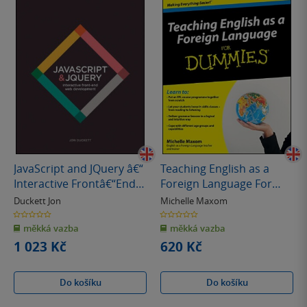
JavaScript and JQuery â€“
Teaching English as a
Interactive Frontâ€“End
Foreign Language For
Web Development
Dummies
Duckett Jon
Michelle Maxom
0.0
0.0
z
z
měkká vazba
měkká vazba
5
5
hvězdiček
hvězdiček
1 023 Kč
620 Kč
Do košíku
Do košíku