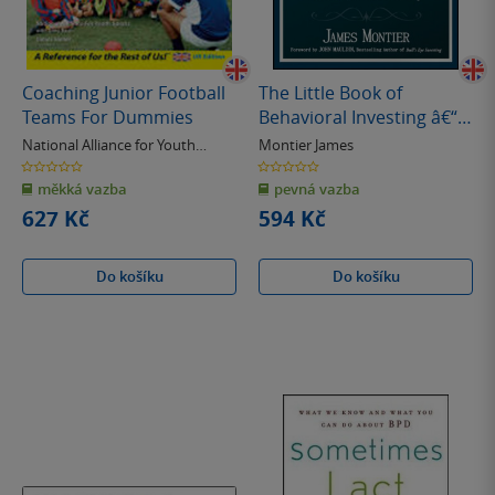
Coaching Junior Football
The Little Book of
Teams For Dummies
Behavioral Investing â€“
How not to be your own
National Alliance for Youth
Montier James
worst enemy
Sports
0.0
0.0
z
z
měkká vazba
pevná vazba
5
5
hvězdiček
hvězdiček
627 Kč
594 Kč
Do košíku
Do košíku