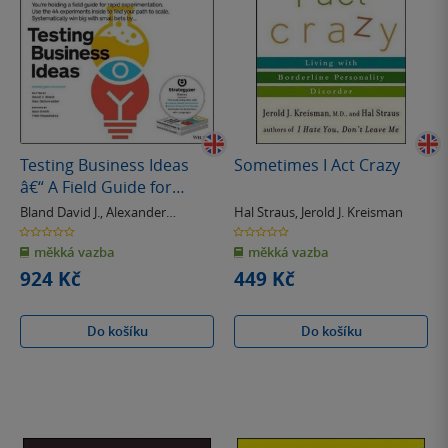
Testing Business Ideas
Sometimes I Act Crazy
â€“ A Field Guide for
Rapid Experimentation
Bland David J.
,
Alexander
Hal Straus
,
Jerold J. Kreisman
Osterwalder
0.0
0.0
z
z
měkká vazba
měkká vazba
5
5
hvězdiček
hvězdiček
924 Kč
449 Kč
Do košíku
Do košíku