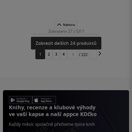
Nahoru
Zobrazeno 27 z 5317
Zobrazit dalších 24 produktů
1
2
3
4
/ 222
Přejít
na
stránku
Knihy, recenze a klubové výhody
ve vaší kapse a naší appce KDčko
Každý měsíc společně přečteme tisíce knih