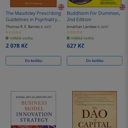
The Maudsley Prescribing
Buddhism For Dummies,
Guidelines in Psychiatry,
2nd Edition
15th Edition
Thomas R. E. Barnes
Jonathan Landaw
& další
& další
0.0
0.0
z
z
měkká vazba
měkká vazba
5
5
hvězdiček
hvězdiček
2 078 Kč
627 Kč
Do košíku
Do košíku