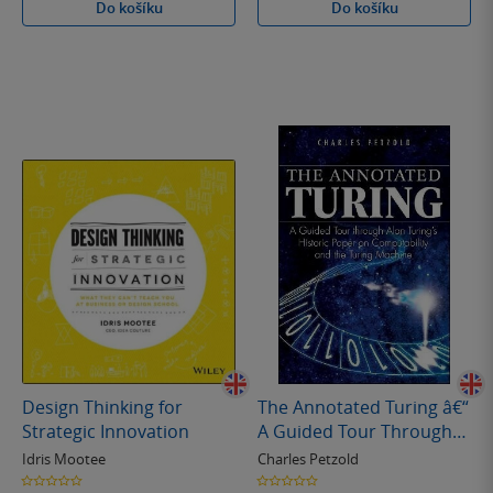
Do košíku
Do košíku
Design Thinking for
The Annotated Turing â€“
Strategic Innovation
A Guided Tour Through
Alan Turing's Historic
Idris Mootee
Charles Petzold
Paper on Computability
0.0
0.0
z
z