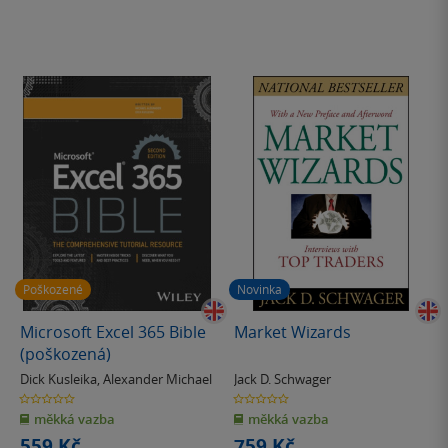
Poškozené
Novinka
Microsoft Excel 365 Bible
Market Wizards
(poškozená)
Dick Kusleika
,
Alexander Michael
Jack D. Schwager
0.0
0.0
z
z
měkká vazba
měkká vazba
5
5
hvězdiček
hvězdiček
559 Kč
759 Kč