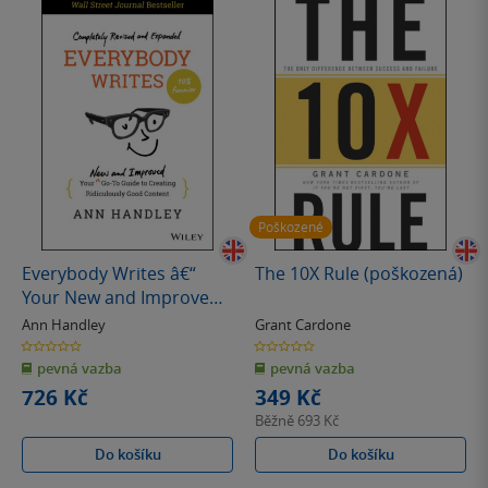
Poškozené
Everybody Writes â€“
The 10X Rule (poškozená)
Your New and Improved
Goâ€“To Guide to
Ann Handley
Grant Cardone
Creating Ridiculously
0.0
0.0
z
z
Good Content, 2nd
pevná vazba
pevná vazba
5
5
hvězdiček
hvězdiček
Edition
726 Kč
349 Kč
Běžně
693 Kč
Do košíku
Do košíku