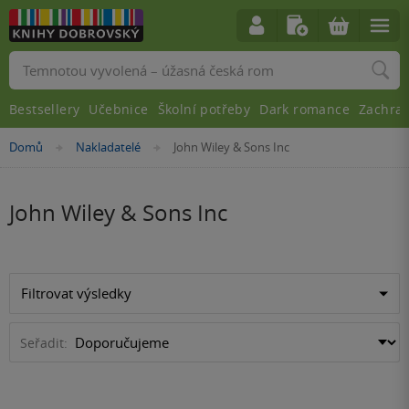
Vyhledávání
Bestsellery
Učebnice
Školní potřeby
Dark romance
Zachra
Nacházíte
Domů
Nakladatelé
John Wiley & Sons Inc
»
»
se
zde:
John Wiley & Sons Inc
Filtrovat výsledky
Seřadit: