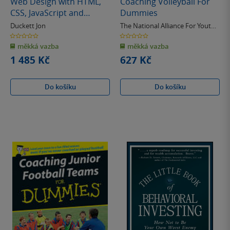
Web Design with HTML,
Coaching Volleyball For
CSS, JavaScript and
Dummies
jQuery Set
Duckett Jon
The National Alliance For Youth
Sports
0.0
0.0
z
z
měkká vazba
měkká vazba
5
5
hvězdiček
hvězdiček
1 485 Kč
627 Kč
Do košíku
Do košíku