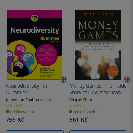
Neurodiversity For
Money Games: The Inside
Dummies
Story of How American
Deal makers Saved
Khushboo Chabria
Weijian Shan
& další
Korea's Most Iconic Bank,
0.0
0.0
z
z
2nd Edition
měkká vazba
měkká vazba
5
5
hvězdiček
hvězdiček
759 Kč
561 Kč