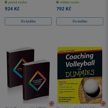
and the Turing Machine
pevná vazba
měkká vazba
5
5
hvězdiček
hvězdiček
924 Kč
792 Kč
Do košíku
Do košíku