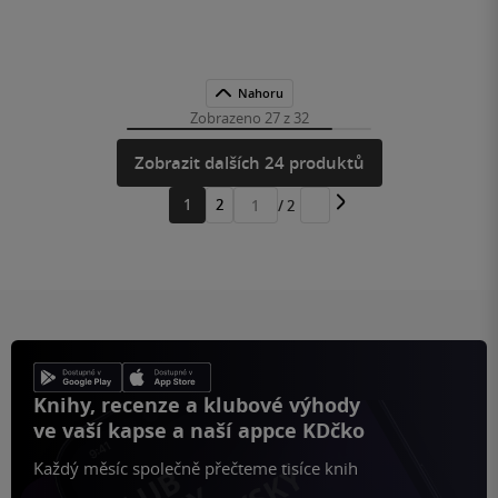
Nahoru
Zobrazeno 27 z 32
Zobrazit dalších 24 produktů
1
2
/ 2
Přejít
na
stránku
Knihy, recenze a klubové výhody
ve vaší kapse a naší appce KDčko
Každý měsíc společně přečteme tisíce knih