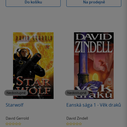
Do košíku
Na prodejně
Nedostupné
Nedostupné
Starwolf
Eanská sága 1 - Věk draků
David Gerrold
David Zindell
0.0
0.0
z
z