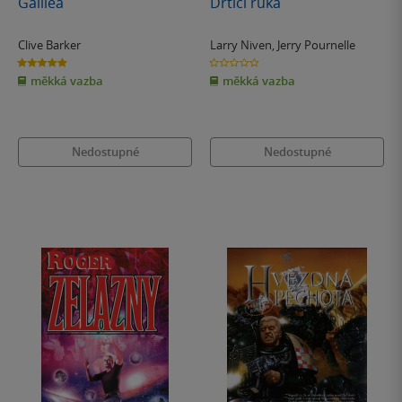
Galilea
Drtící ruka
Clive Barker
Larry Niven
,
Jerry Pournelle
5.0
0.0
z
z
měkká vazba
měkká vazba
5
5
hvězdiček
hvězdiček
Nedostupné
Nedostupné