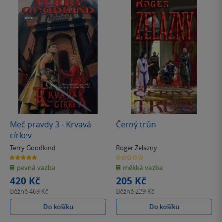
Meč pravdy 3 - Krvavá
Černý trůn
církev
Terry Goodkind
Roger Zelazny
5.0
0.0
z
z
pevná vazba
měkká vazba
5
5
hvězdiček
hvězdiček
420 Kč
205 Kč
Běžně
469 Kč
Běžně
229 Kč
Do košíku
Do košíku