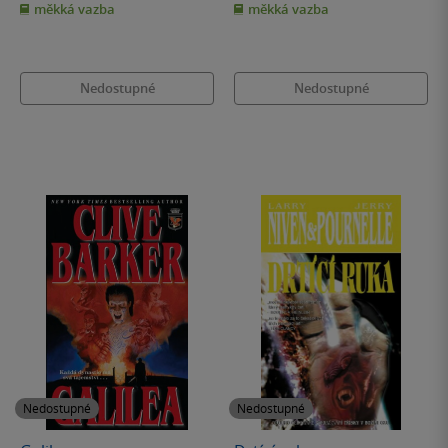
měkká vazba
měkká vazba
5
5
hvězdiček
hvězdiček
Nedostupné
Nedostupné
Nedostupné
Nedostupné