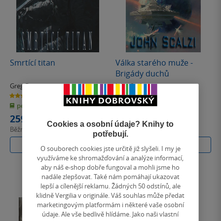
Smrtící titan
Válka starého muže -
Brigády duchů
Greg Bear
John Scalzi
4.0
0.0
z
z
pevná vazba
pevná vazba
5
5
hvězdiček
hvězdiček
259 Kč
268 Kč
Cookies a osobní údaje? Knihy to
Běžně
289 Kč
Běžně
299 Kč
potřebují.
Do košíku
Do košíku
O souborech cookies jste určitě již slyšeli. I my je
využíváme ke shromažďování a analýze informací,
aby náš e-shop dobře fungoval a mohli jsme ho
nadále zlepšovat. Také nám pomáhají ukazovat
lepší a cílenější reklamu. Žádných 50 odstínů, ale
klidně Vergilia v originále. Váš souhlas může předat
marketingovým platformám i některé vaše osobní
údaje. Ale vše bedlivě hlídáme. Jako naši vlastní