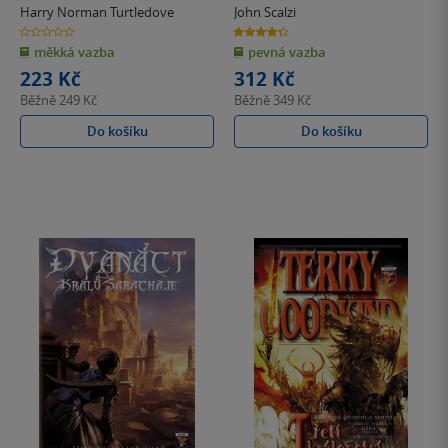
Harry Norman Turtledove
John Scalzi
0.0
4.3
z
z
měkká vazba
pevná vazba
5
5
hvězdiček
hvězdiček
223 Kč
312 Kč
Běžně
249 Kč
Běžně
349 Kč
Do košíku
Do košíku