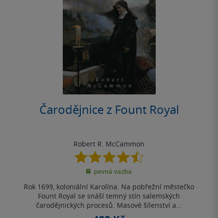
Čarodějnice z Fount Royal
Robert R. McCammon
4.5
z
pevná vazba
5
hvězdiček
Rok 1699, koloniální Karolína. Na pobřežní městečko
Fount Royal se snáší temný stín salemských
čarodějnických procesů. Masové šílenství a...