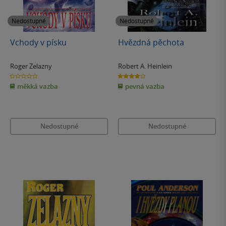
Nedostupné
Nedostupné
Vchody v písku
Hvězdná pěchota
Roger Zelazny
Robert A. Heinlein
0.0
4.0
z
z
měkká vazba
pevná vazba
5
5
hvězdiček
hvězdiček
Nedostupné
Nedostupné