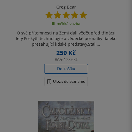
Greg Bear
5.0
z
měkká vazba
5
hvězdiček
O své přítomnosti na Zemi dali vědět před třinácti
lety.Poskytli technologie a vědecké poznatky daleko
přesahující lidské představy.Stali...
259 Kč
Běžně
289 Kč
Do košíku
Uložit do seznamu