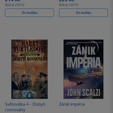
Běžně
239 Kč
Běžně
249 Kč
Do košíku
Do košíku
Světoválka 4 – Dobytí
Zánik impéria
rovnováhy