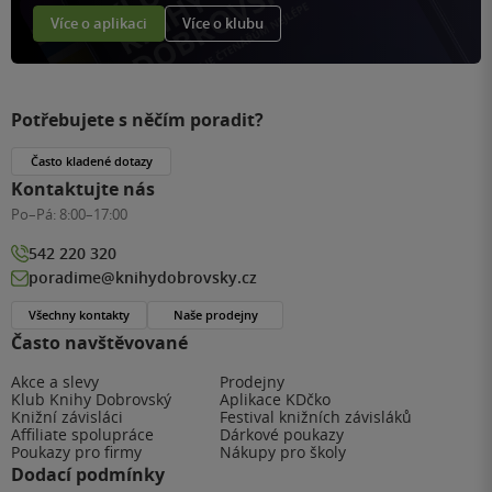
Více o aplikaci
Více o klubu
Potřebujete s něčím poradit?
Často kladené dotazy
Kontaktujte nás
Po–Pá:
8:00–17:00
542 220 320
poradime@knihydobrovsky.cz
Všechny kontakty
Naše prodejny
Často navštěvované
Akce a slevy
Prodejny
Klub Knihy Dobrovský
Aplikace KDčko
Knižní závisláci
Festival knižních závisláků
Affiliate spolupráce
Dárkové poukazy
Poukazy pro firmy
Nákupy pro školy
Dodací podmínky