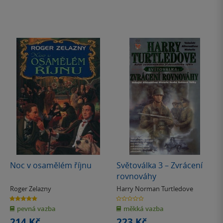
Noc v osamělém říjnu
Světoválka 3 – Zvrácení
rovnováhy
Roger Zelazny
Harry Norman Turtledove
5.0
0.0
z
z
pevná vazba
měkká vazba
5
5
hvězdiček
hvězdiček
214 Kč
223 Kč