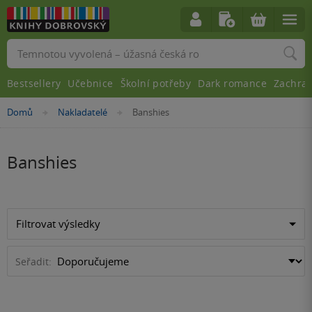
Vyhledávání
Bestsellery
Učebnice
Školní potřeby
Dark romance
Zachra
Nacházíte
Domů
Nakladatelé
Banshies
»
»
se
zde:
Banshies
Filtrovat výsledky
Seřadit: