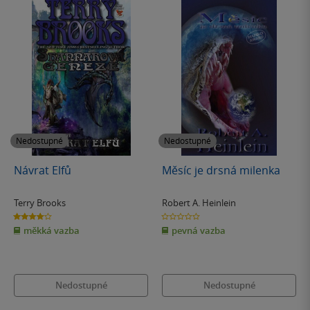
Nedostupné
Nedostupné
Návrat Elfů
Měsíc je drsná milenka
Terry Brooks
Robert A. Heinlein
4.0
0.0
z
z
měkká vazba
pevná vazba
5
5
hvězdiček
hvězdiček
Nedostupné
Nedostupné