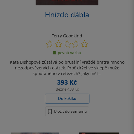
Hnízdo ďábla
Terry Goodkind
0.0
z
pevná vazba
5
hvězdiček
Kate Bishopové zůstává po brutální vraždě bratra mnoho
nezodpovězených otázek. Proč držel ve sklepě muže
spoutaného v řetězech? Jaký měl...
393 Kč
Běžně
439 Kč
Do košíku
Uložit do seznamu