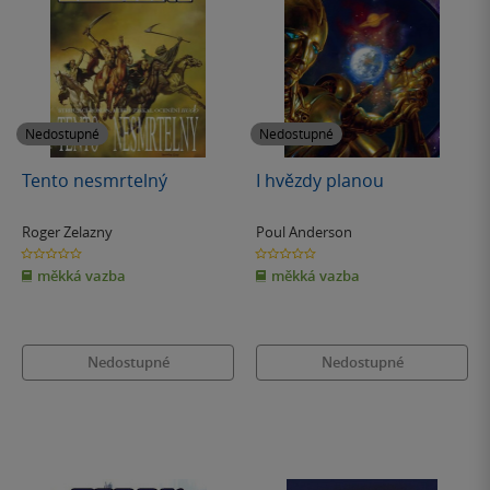
Nedostupné
Nedostupné
Tento nesmrtelný
I hvězdy planou
Roger Zelazny
Poul Anderson
0.0
0.0
z
z
měkká vazba
měkká vazba
5
5
hvězdiček
hvězdiček
Nedostupné
Nedostupné