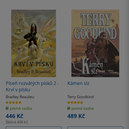
Píseň rozvátých písků 2 -
Kámen slz
Krví v písku
Bradley Beaulieu
Terry Goodkind
5.0
5.0
z
z
pevná vazba
pevná vazba
5
5
hvězdiček
hvězdiček
446 Kč
489 Kč
Běžně
498 Kč