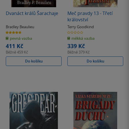
Dvanáct králů Šarachaje
Meč pravdy 13 - Třetí
království
Bradley Beaulieu
Terry Goodkind
4.7
0.0
z
z
pevná vazba
měkká vazba
5
5
hvězdiček
hvězdiček
411 Kč
339 Kč
Běžně
459 Kč
Běžně
379 Kč
Do košíku
Do košíku