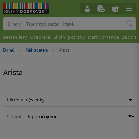
Vyhledávání
Bestsellery
Učebnice
Školní potřeby
Dark romance
Zachra
Nacházíte
Domů
Nakladatelé
Arista
»
»
se
zde:
Arista
Filtrovat výsledky
Seřadit: