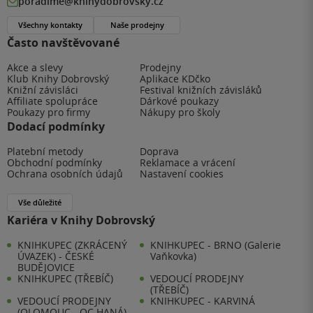
poradime@knihydobrovsky.cz
Všechny kontakty
Naše prodejny
Často navštěvované
Akce a slevy
Prodejny
Klub Knihy Dobrovský
Aplikace KDčko
Knižní závisláci
Festival knižních závisláků
Affiliate spolupráce
Dárkové poukazy
Poukazy pro firmy
Nákupy pro školy
Dodací podmínky
Platební metody
Doprava
Obchodní podmínky
Reklamace a vrácení
Ochrana osobních údajů
Nastavení cookies
Vše důležité
Kariéra v Knihy Dobrovský
KNIHKUPEC (ZKRÁCENÝ
KNIHKUPEC - BRNO (Galerie
ÚVAZEK) - ČESKÉ
Vaňkovka)
BUDĚJOVICE
KNIHKUPEC (TŘEBÍČ)
VEDOUCÍ PRODEJNY
(TŘEBÍČ)
VEDOUCÍ PRODEJNY
KNIHKUPEC - KARVINÁ
(OLOMOUC - OC HANÁ)