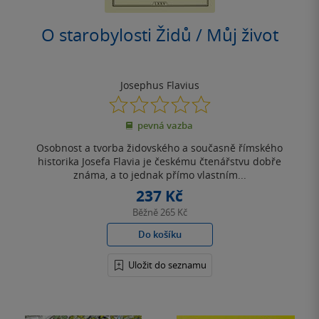
O starobylosti Židů / Můj život
Josephus Flavius
0.0
z
pevná vazba
5
hvězdiček
Osobnost a tvorba židovského a současně římského
historika Josefa Flavia je českému čtenářstvu dobře
známa, a to jednak přímo vlastním...
237 Kč
Běžně
265 Kč
Do košíku
Uložit do seznamu