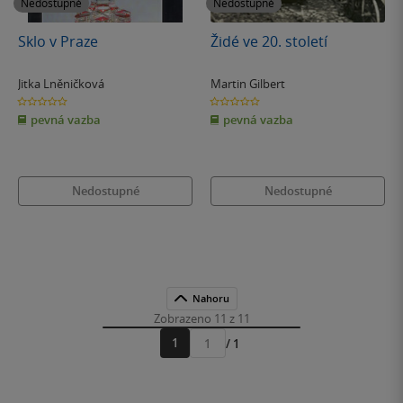
Nedostupné
Nedostupné
Sklo v Praze
Židé ve 20. století
Jitka Lněničková
Martin Gilbert
0.0
0.0
z
z
pevná vazba
pevná vazba
5
5
hvězdiček
hvězdiček
Nedostupné
Nedostupné
Nahoru
Zobrazeno 11 z 11
1
/ 1
Přejít
na
stránku