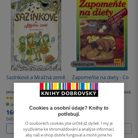
Nedostupné
Sazínkové a Mračná země
Zapomeňte na diety - Co
dobrého uvařit?
Jana Uhlířová
,
Martina
Václav Větvička
,
Jana Větvičková
Macháčová
5.0
0.0
z
z
pevná vazba
kniha
5
5
hvězdiček
hvězdiček
Cookies a osobní údaje? Knihy to
166 Kč
potřebují.
Běžně
185 Kč
O souborech cookies jste určitě již slyšeli. I my je
Do košíku
Nedostupné
využíváme ke shromažďování a analýze informací,
aby náš e-shop dobře fungoval a mohli jsme ho