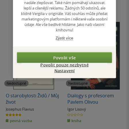
nadále zlepšovat. Také nám pomáhají ukazovat
lepší a cílenější reklamu. Žádných 50 odstínů, ale
klidně Vergilia v originále. Váš souhlas může předat
marketingovým platformám i některé vaše osobní
údaje. Ale vše bedlivě hlídáme. Jako naši vlastní
knihovnu!
Zjistit více
Povolit vše
Povolit pouze nezbytné
Nastavení
Nedostupné
Nedostupné
O starobylosti Židů / Můj
Dialogy s profesorem
život
Pavlem Olivou
Josephus Flavius
Igor Lisový
5.0
0.0
z
z
pevná vazba
kniha
5
5
hvězdiček
hvězdiček