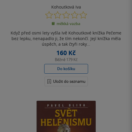
Kohoutková Iva
0.0
z
měkká vazba
5
hvězdiček
Když před osmi lety vyšla Ivě Kohoutkové knížka Pečeme
bez lepku, nenapadlo ji, že tím nekončí. Její knížka měla
úspěch, a tak čtyři roky...
160 Kč
Běžně
179 Kč
Do košíku
Uložit do seznamu