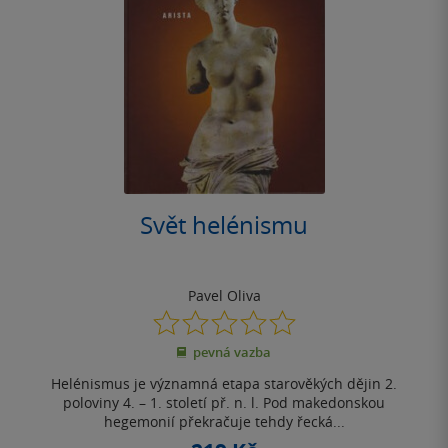
Svět helénismu
Pavel Oliva
0.0
z
pevná vazba
5
hvězdiček
Helénismus je významná etapa starověkých dějin 2.
poloviny 4. – 1. století př. n. l. Pod makedonskou
hegemonií překračuje tehdy řecká...