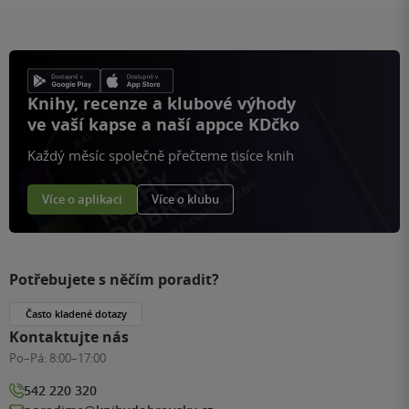
Knihy, recenze a klubové výhody
ve vaší kapse a naší appce KDčko
Každý měsíc společně přečteme tisíce knih
Více o aplikaci
Více o klubu
Potřebujete s něčím poradit?
Často kladené dotazy
Kontaktujte nás
Po–Pá:
8:00–17:00
542 220 320