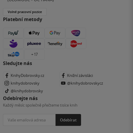
Volné pracovní pozice
Platební metody
+ 17
Sledujte nás
KnihyDobrovsky.cz
Knižní závisláci
knihydobrovsky
@knihydobrovskycz
@knihydobrovsky
Odebírejte nás
Každý měsíc společně přečteme tisíce knih
Odebírat