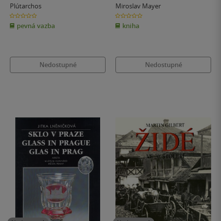
Plútarchos
Miroslav Mayer
0.0
0.0
z
z
pevná vazba
kniha
5
5
hvězdiček
hvězdiček
Nedostupné
Nedostupné