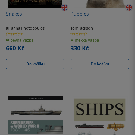
Snakes
Puppies
Julianna Photopoulos
Tom Jackson
0.0
0.0
z
z
pevná vazba
měkká vazba
5
5
hvězdiček
hvězdiček
660 Kč
330 Kč
Do košíku
Do košíku