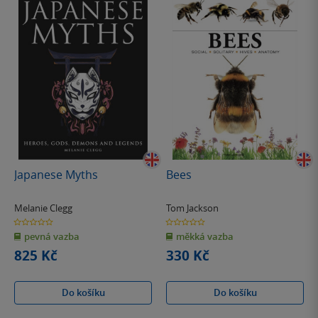
Japanese Myths
Bees
Melanie Clegg
Tom Jackson
0.0
0.0
z
z
pevná vazba
měkká vazba
5
5
hvězdiček
hvězdiček
825 Kč
330 Kč
Do košíku
Do košíku