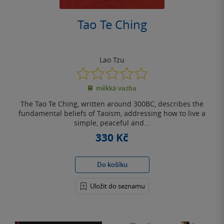
Tao Te Ching
Lao Tzu
0.0
z
měkká vazba
5
hvězdiček
The Tao Te Ching, written around 300BC, describes the
fundamental beliefs of Taoism, addressing how to live a
simple, peaceful and...
330 Kč
Do košíku
Uložit do seznamu