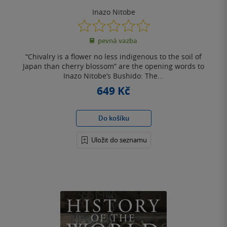
Inazo Nitobe
0.0
z
pevná vazba
5
hvězdiček
“Chivalry is a flower no less indigenous to the soil of
Japan than cherry blossom” are the opening words to
Inazo Nitobe’s Bushido: The...
649 Kč
Do košíku
Uložit do seznamu