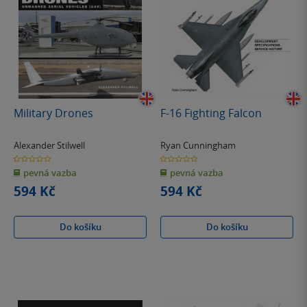
Military Drones
F-16 Fighting Falcon
Alexander Stilwell
Ryan Cunningham
0.0
0.0
z
z
pevná vazba
pevná vazba
5
5
hvězdiček
hvězdiček
594 Kč
594 Kč
Do košíku
Do košíku