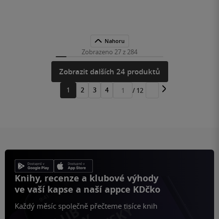
Nahoru
Zobrazeno 27 z 284
Zobrazit dalších 24 produktů
1
2
3
4
/ 12
Přejít
na
stránku
Knihy, recenze a klubové výhody
ve vaší kapse a naší appce KDčko
Každý měsíc společně přečteme tisíce knih