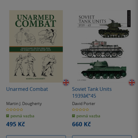
Unarmed Combat
Soviet Tank Units
1939â€“45
Martin J. Dougherty
David Porter
0.0
0.0
z
z
pevná vazba
pevná vazba
5
5
hvězdiček
hvězdiček
495 Kč
660 Kč