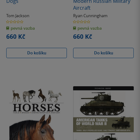
Dogs
Modern Russian Military
Aircraft
Tom Jackson
Ryan Cunningham
0.0
0.0
z
z
pevná vazba
pevná vazba
5
5
hvězdiček
hvězdiček
660 Kč
660 Kč
Do košíku
Do košíku