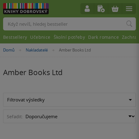
Vyhledávání
Bestsellery
Učebnice
Školní potřeby
Dark romance
Zachra
Nacházíte
Domů
Nakladatelé
Amber Books Ltd
»
»
se
zde:
Amber Books Ltd
Filtrovat výsledky
Seřadit: