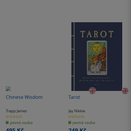
Chinese Wisdom
Tarot
Trapp James
Jay Nikkie
0.0
0.0
z
z
pevná vazba
pevná vazba
5
5
hvězdiček
hvězdiček
495 Kč
749 Kč