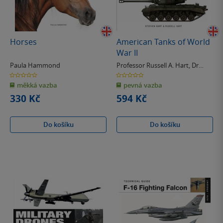
Horses
American Tanks of World
War II
Paula Hammond
Professor Russell A. Hart
,
Dr
Stephen Hart
0.0
0.0
z
z
měkká vazba
pevná vazba
5
5
hvězdiček
hvězdiček
330 Kč
594 Kč
Do košíku
Do košíku