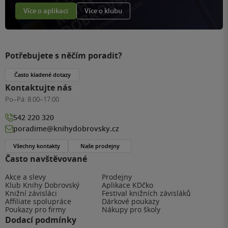
Více o aplikaci
Více o klubu
Potřebujete s něčím poradit?
Často kladené dotazy
Kontaktujte nás
Po–Pá:
8:00–17:00
542 220 320
poradime@knihydobrovsky.cz
Všechny kontakty
Naše prodejny
Často navštěvované
Akce a slevy
Prodejny
Klub Knihy Dobrovský
Aplikace KDčko
Knižní závisláci
Festival knižních závisláků
Affiliate spolupráce
Dárkové poukazy
Poukazy pro firmy
Nákupy pro školy
Dodací podmínky