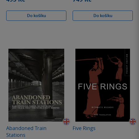
Do košíku
Do košíku
Abandoned Train
Five Rings
Stations