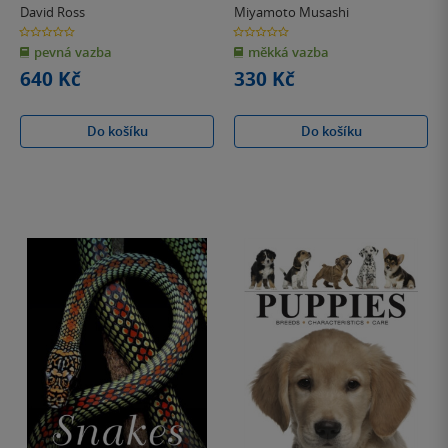
David Ross
Miyamoto Musashi
0.0
0.0
z
z
pevná vazba
měkká vazba
5
5
hvězdiček
hvězdiček
640 Kč
330 Kč
Do košíku
Do košíku