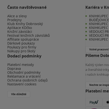
Často navštěvované
Kariéra v K
Akce a slevy
KNIHKUPEC 
Prodejny
BUDĚJOVIC
Klub Knihy Dobrovský
KNIHKUPEC -
Aplikace KDčko
KNIHKUPEC 
Knižní závisláci
VEDOUCÍ PR
Festival knižních závisláků
VEDOUCÍ PR
Affiliate spolupráce
KNIHKUPEC 
Dárkové poukazy
Poukazy pro firmy
Volné pracovní
Nákupy pro školy
Píšeme Dobr
Dodací podmínky
Platební metody
Každý týden nov
Doprava
a čtenářské tri
Obchodní podmínky
i našich knihkup
Reklamace a vrácení
Ochrana osobních údajů
Nastavení cookies
Nechte se inspi
Platební m
Vše důležité