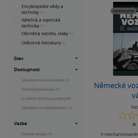
Encyklopedie vědy a
Nedostupné
techniky
(1)
Válečná a vojenská
technika
(1)
Obrněná vozidla, vlaky
(1)
Odborná literatura
(1)
Stav
Dostupnost
Skladem na e-shopu
(0)
Německé vozi
Předobjednávka
(0)
v
K odebrání na prodejně
Pa
Skladem u dodavatele
(0)
Vazba
Pevná vazba
V mechanizovaném
(0)