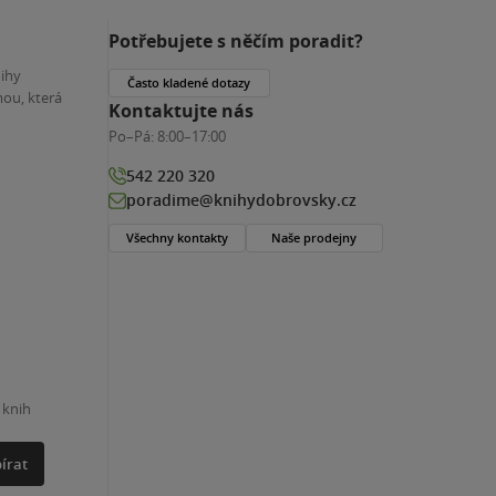
Potřebujete s něčím poradit?
nihy
Často kladené dotazy
ou, která
Kontaktujte nás
Po–Pá:
8:00–17:00
542 220 320
poradime@knihydobrovsky.cz
Všechny kontakty
Naše prodejny
 knih
írat