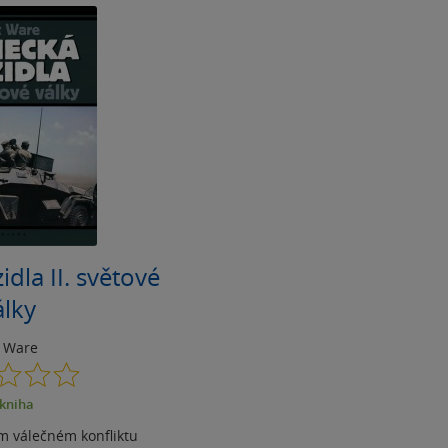
dla II. světové
álky
t Ware
0.0
z
kniha
5
hvězdiček
 válečném konfliktu