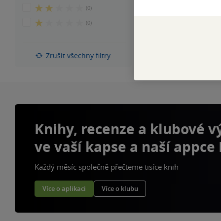
z
hvězdiček
2
(0)
5
z
hvězdiček
1
(0)
5
z
hvězdiček
5
hvězdiček
Zrušit všechny filtry
Knihy, recenze a klubové 
ve vaší kapse a naší appce
Každý měsíc společně přečteme tisíce knih
Více o aplikaci
Více o klubu