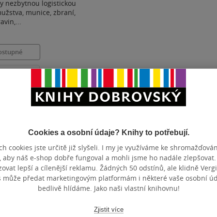
zy nezbytnou logistickou
žstva, munice, zbraní,
avin,...
ostupné
t do seznamu
Zobrazeno 3 z 3
Cookies a osobní údaje? Knihy to potřebují.
h cookies jste určitě již slyšeli. I my je využíváme ke shromažďován
, aby náš e-shop dobře fungoval a mohli jsme ho nadále zlepšovat
vat lepší a cílenější reklamu. Žádných 50 odstínů, ale klidně Vergil
s může předat marketingovým platformám i některé vaše osobní úda
bedlivě hlídáme. Jako naši vlastní knihovnu!
Zjistit více