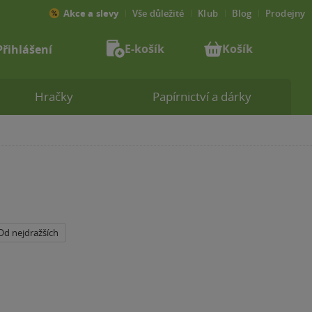
Akce a slevy
Vše důležité
Klub
Blog
Prodejny
E-košík
Košík
Přihlášení
Hračky
Papírnictví a dárky
Od nejdražších