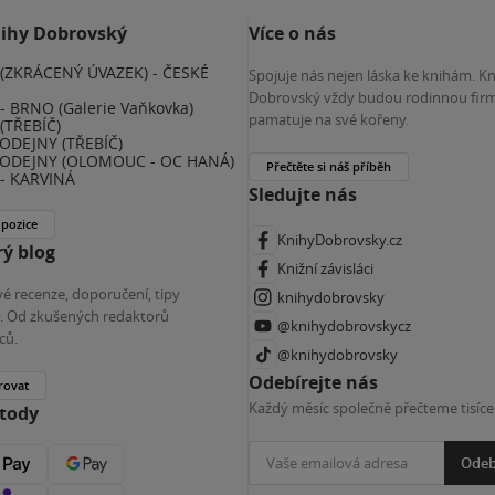
nihy Dobrovský
Více o nás
(ZKRÁCENÝ ÚVAZEK) - ČESKÉ
Spojuje nás nejen láska ke knihám. K
E
Dobrovský vždy budou rodinnou firm
 BRNO (Galerie Vaňkovka)
pamatuje na své kořeny.
(TŘEBÍČ)
ODEJNY (TŘEBÍČ)
ODEJNY (OLOMOUC - OC HANÁ)
Přečtěte si náš příběh
- KARVINÁ
Sledujte nás
 pozice
KnihyDobrovsky.cz
ý blog
Knižní závisláci
é recenze, doporučení, tipy
knihydobrovsky
ky. Od zkušených redaktorů
@knihydobrovskycz
ců.
@knihydobrovsky
Odebírejte nás
rovat
Každý měsíc společně přečteme tisíce
etody
Odeb