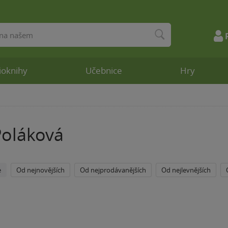
ioknihy
Učebnice
Hry
Poláková
e
Od nejnovějších
Od nejprodávanějších
Od nejlevnějších