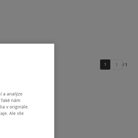
1
/ 1
Přejít
na
stránku
í a analýze
. Také nám
ia v originále.
je. Ale vše