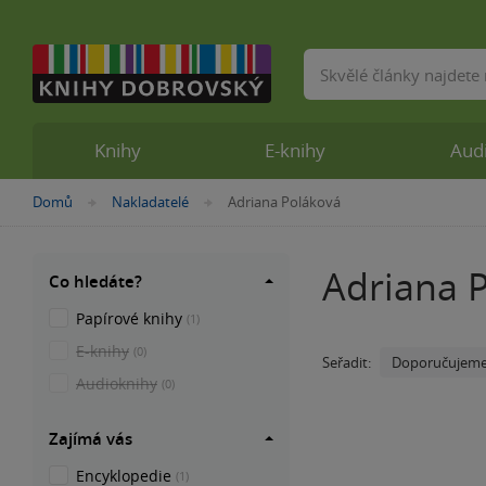
Vyhledávání
Knihy
E-knihy
Aud
Nacházíte
Domů
Nakladatelé
Adriana Poláková
»
»
se
zde:
Adriana 
Co hledáte?
Papírové knihy
(1)
E-knihy
(0)
Doporučujem
Seřadit:
Audioknihy
(0)
Zajímá vás
Encyklopedie
(1)