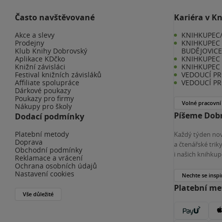
Často navštěvované
Kariéra v K
Akce a slevy
KNIHKUPEC/
Prodejny
KNIHKUPEC 
Klub Knihy Dobrovský
BUDĚJOVIC
Aplikace KDčko
KNIHKUPEC -
Knižní závisláci
KNIHKUPEC 
Festival knižních závisláků
VEDOUCÍ PR
Affiliate spolupráce
VEDOUCÍ PR
Dárkové poukazy
Poukazy pro firmy
Volné pracovní
Nákupy pro školy
Píšeme Dobr
Dodací podmínky
Platební metody
Každý týden nov
Doprava
a čtenářské tri
Obchodní podmínky
i našich knihkup
Reklamace a vrácení
Ochrana osobních údajů
Nastavení cookies
Nechte se inspi
Platební m
Vše důležité