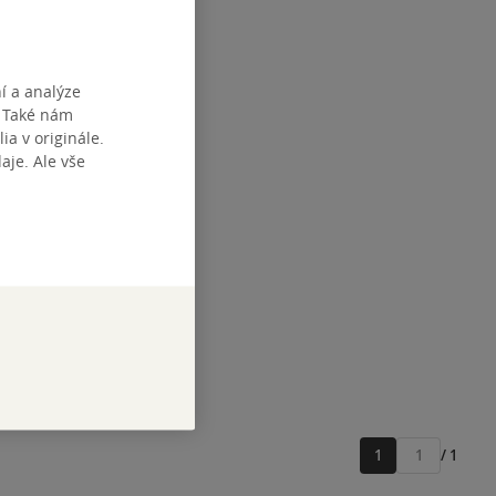
í a analýze
. Také nám
ia v originále.
je. Ale vše
1
/ 1
Přejít
na