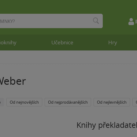
ioknihy
Učebnice
Hry
Weber
e
Od nejnovějších
Od nejprodávanějších
Od nejlevnějších
Knihy překladate