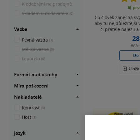
K odebrání na prodejně
pev
Skladem u dodavatele
(0)
Co člověk zanechá svý
aby tu nejdůležitější 
Vazba
či přátelé nalezli a
28
Pevná vazba
(3)
Běž
Měkká vazba
(0)
Do 
Leporelo
(0)
Uloži
Formát audioknihy
Míra poškození
Nakladatelé
Kontrast
(3)
Host
(1)
Jazyk