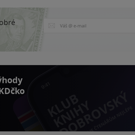
dobré
výhody
 KDčko