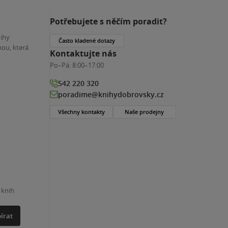
Potřebujete s něčím poradit?
nihy
Často kladené dotazy
ou, která
Kontaktujte nás
Po–Pá:
8:00–17:00
542 220 320
poradime@knihydobrovsky.cz
Všechny kontakty
Naše prodejny
 knih
írat