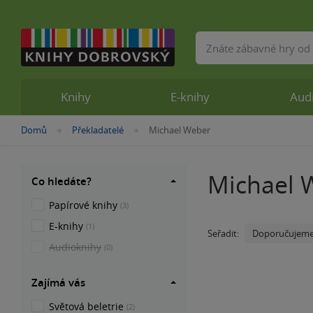
Vyhledávání
Knihy
E-knihy
Aud
Nacházíte
Domů
Překladatelé
Michael Weber
»
»
se
zde:
Michael 
Co hledáte?
Papírové knihy
(3)
E-knihy
(1)
Doporučujem
Seřadit:
Audioknihy
(0)
Zajímá vás
Světová beletrie
(2)