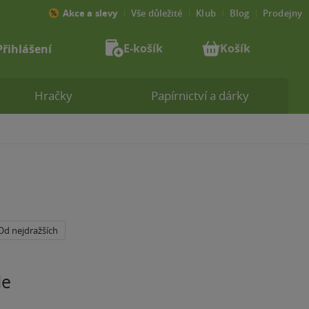
Akce a slevy
Vše důležité
Klub
Blog
Prodejny
E-košík
Košík
Přihlášení
Hračky
Papírnictví a dárky
Od nejdražších
le