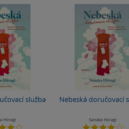
učovací služba
Nebeská doručovací s
a Hiiragi
Sanaka Hiiragi
4.0
4.0