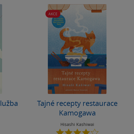
AKCE
lužba
Tajné recepty restaurace
Kamogawa
Hisashi Kashiwai
4.1