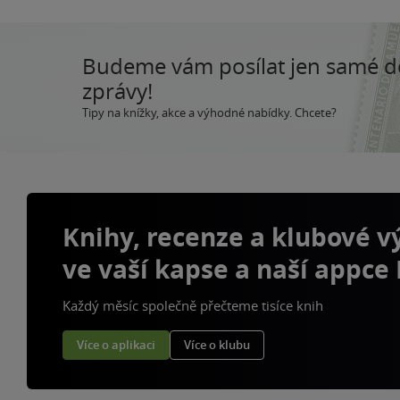
Budeme vám posílat jen samé 
zprávy!
Tipy na knížky, akce a výhodné nabídky. Chcete?
Knihy, recenze a klubové 
ve vaší kapse a naší appce
Každý měsíc společně přečteme tisíce knih
Více o aplikaci
Více o klubu