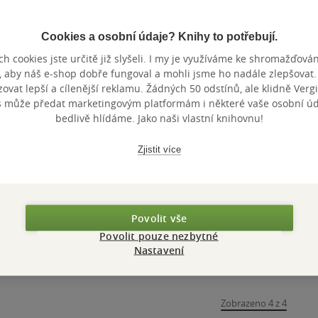
Cookies a osobní údaje? Knihy to potřebují.
h cookies jste určitě již slyšeli. I my je využíváme ke shromažďován
, aby náš e-shop dobře fungoval a mohli jsme ho nadále zlepšovat
vat lepší a cílenější reklamu. Žádných 50 odstínů, ale klidně Vergil
s může předat marketingovým platformám i některé vaše osobní úda
bedlivě hlídáme. Jako naši vlastní knihovnu!
Zjistit více
Povolit vše
Povolit pouze nezbytné
Nastavení
Zobrazeno 4 z 4