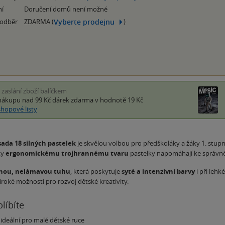
ní
Doručení domů není možné
Vyberte prodejnu
 odběr
ZDARMA (
)
i zaslání zboží balíčkem
nákupu nad 99 Kč
dárek zdarma
v hodnotě 19 Kč
shopové listy
sada 18 silných pastelek
je skvělou volbou pro předškoláky a žáky 1. stupně
ky
ergonomickému trojhrannému tvaru
pastelky napomáhají ke správn
lnou, nelámavou tuhu
, která poskytuje
syté a intenzivní barvy
i při lehk
iroké možnosti pro rozvoj dětské kreativity.
blíbíte
 ideální pro malé dětské ruce