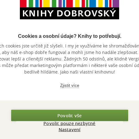
Maloobchodní ce
 dní.
Cookies a osobní údaje? Knihy to potřebují.
h cookies jste určitě již slyšeli. I my je využíváme ke shromažďován
, aby náš e-shop dobře fungoval a mohli jsme ho nadále zlepšovat
vat lepší a cílenější reklamu. Žádných 50 odstínů, ale klidně Vergil
s může předat marketingovým platformám i některé vaše osobní úda
bedlivě hlídáme. Jako naši vlastní knihovnu!
Zjistit více
Povolit vše
Povolit pouze nezbytné
Nastavení