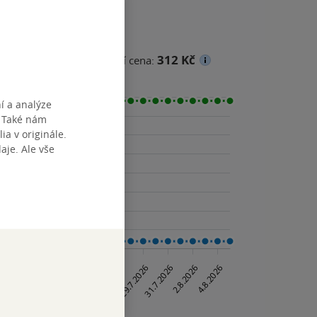
312 Kč
na
Minimální prodejní cena:
í a analýze
. Také nám
ia v originále.
je. Ale vše