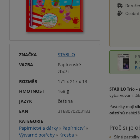
Doruče
Osobní
ZNAČKA
STABILO
Př
K 
VAZBA
Papírenské
E-
zboží
ROZMĚR
171 x 217 x 13
STABILO Trio – 
HMOTNOST
168 g
vybarvování. Dí
JAZYK
čeština
Pastelky mají
si
EAN
3168070203183
odstínů
nabízí š
KATEGORIE
Proč si je o
Papírnictví a dárky
»
Papírnictví
»
Výtvarné potřeby
»
Kresba
»
Silné pastelky