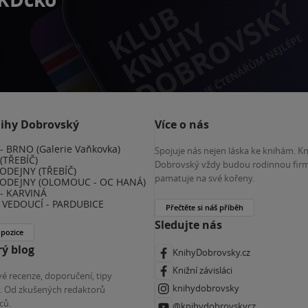
nihy Dobrovský
Více o nás
 BRNO (Galerie Vaňkovka)
Spojuje nás nejen láska ke knihám. K
(TŘEBÍČ)
Dobrovský vždy budou rodinnou firm
ODEJNY (TŘEBÍČ)
pamatuje na své kořeny.
ODEJNY (OLOMOUC - OC HANÁ)
- KARVINÁ
VEDOUCÍ - PARDUBICE
Přečtěte si náš příběh
Sledujte nás
 pozice
ý blog
KnihyDobrovsky.cz
Knižní závisláci
é recenze, doporučení, tipy
knihydobrovsky
ky. Od zkušených redaktorů
ců.
@knihydobrovskycz