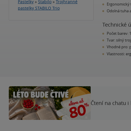
Pastelky
»
Stabilo
»
Trojhranné
Ergonomický t
pastelky STABILO Trio
Odolná tuha a
Technické 
Počet barev: 
Tvar: silný tr
Vhodné pro: p
Vlastnosti: e
Čtení na chatu i