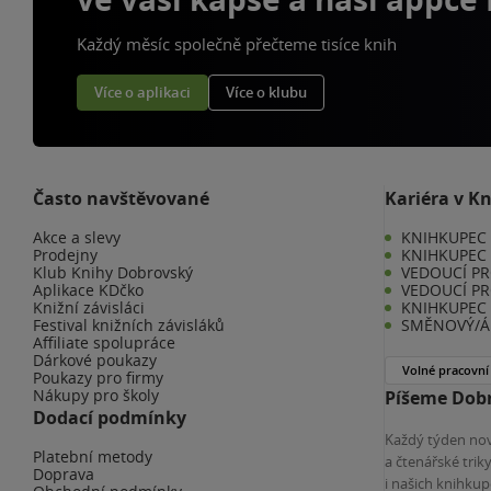
Každý měsíc společně přečteme tisíce knih
Více o aplikaci
Více o klubu
Často navštěvované
Kariéra v K
Akce a slevy
KNIHKUPEC -
Prodejny
KNIHKUPEC 
Klub Knihy Dobrovský
VEDOUCÍ PR
Aplikace KDčko
VEDOUCÍ PR
Knižní závisláci
KNIHKUPEC 
Festival knižních závisláků
SMĚNOVÝ/Á 
Affiliate spolupráce
Dárkové poukazy
Volné pracovní
Poukazy pro firmy
Nákupy pro školy
Píšeme Dobr
Dodací podmínky
Každý týden nov
Platební metody
a čtenářské tri
Doprava
i našich knihkup