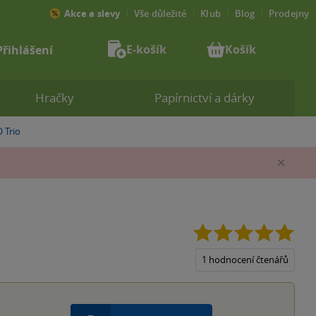
Akce a slevy
Vše důležité
Klub
Blog
Prodejny
E-košík
Košík
Přihlášení
Hračky
Papírnictví a dárky
 Trio
Zav
5.0
z
5
1 hodnocení čtenářů
hvěz