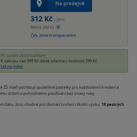
Na prodejně
312 Kč
s DPH
Běžně 349 Kč
Jsme transparentní
Při zaslání zboží balíčkem
K nákupu nad 999 Kč
dárek zdarma
v hodnotě 299 Kč
Let na měsíc
 ZŠ, kteří potřebují spolehlivé pastelky pro každodenní kreslení a
ému držení a pohodlnému používání bez únavy ruky.
ém tlaku. Jsou vhodné pro domácí tvoření i školní výuku.
18 pestrých