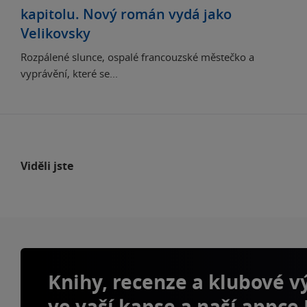
kapitolu. Nový román vydá jako
Velikovsky
Rozpálené slunce, ospalé francouzské městečko a
vyprávění, které se...
Viděli jste
Knihy, recenze a klubové 
ve vaší kapse a naší appce