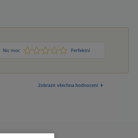
1
2
3
4
5
Nic moc
Perfektní
Zobrazit všechna hodnocení