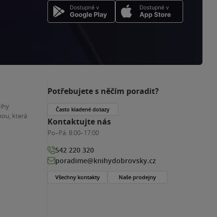
Potřebujete s něčím poradit?
nihy
Často kladené dotazy
ou, která
Kontaktujte nás
Po–Pá:
8:00–17:00
542 220 320
poradime@knihydobrovsky.cz
Všechny kontakty
Naše prodejny