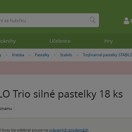
ioknihy
Učebnice
Hry
y
Kresba
Pastelky
Stabilo
Trojhranné pastelky STABILO
»
»
»
»
O Trio silné pastelky 18 ks
seznamu
í kusy lze odebrat pouze na
vybraných prodejnách