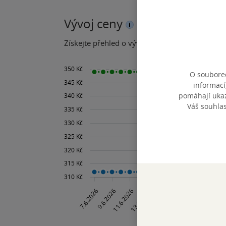
Vývoj ceny
Získejte přehled o vývoji ceny za posledních 60
O souborec
informací
pomáhají ukazo
Váš souhla