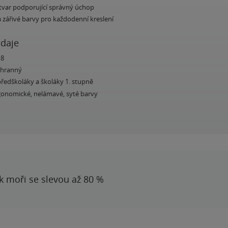
var podporující správný úchop
 zářivé barvy pro každodenní kreslení
údaje
18
ojhranný
ředškoláky a školáky 1. stupně
rgonomické, nelámavé, syté barvy
 k moři se slevou až 80 %