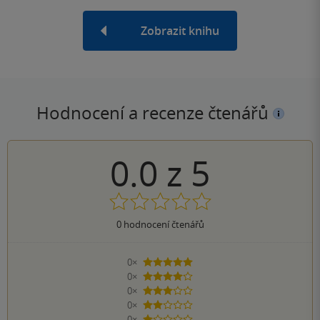
Zobrazit knihu
Hodnocení a recenze čtenářů
0.0
z
5
0
hodnocení čtenářů
0×
5 hvězdiček
0×
4 hvězdičky
0×
3 hvězdičky
0×
2 hvězdičky
0×