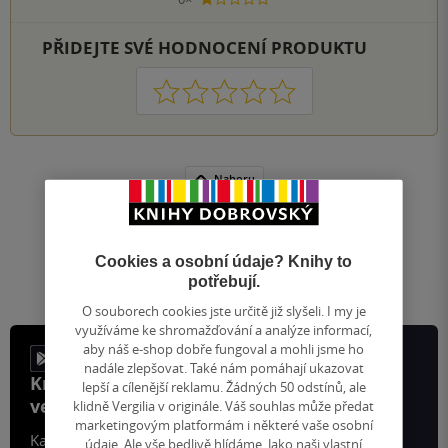
1 hvezdička
PŘIDEJTE SVÉ HODNOCENÍ PRODUKTU
1
2
3
4
5
Nahoru
Zobrazeno 20 z 20
1
/ 1
Přejít
na
Cookies a osobní údaje? Knihy to
stránku
potřebují.
O souborech cookies jste určitě již slyšeli. I my je
využíváme ke shromažďování a analýze informací,
aby náš e-shop dobře fungoval a mohli jsme ho
nadále zlepšovat. Také nám pomáhají ukazovat
Knihy, recenze a klubové výhody
lepší a cílenější reklamu. Žádných 50 odstínů, ale
ve vaší kapse a naší appce KDčko
klidně Vergilia v originále. Váš souhlas může předat
marketingovým platformám i některé vaše osobní
Každý měsíc společně přečteme tisíce knih
údaje. Ale vše bedlivě hlídáme. Jako naši vlastní