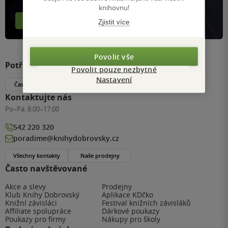
knihovnu!
Více o aplikaci
Více o klubu
Zjistit více
Povolit vše
Potřebujete s něčím poradit?
Povolit pouze nezbytné
Nastavení
Často kladené dotazy
Kontaktujte nás
Po–Pá:
8:00–17:00
542 220 320
poradime@knihydobrovsky.cz
Všechny kontakty
Naše prodejny
Často navštěvované
Akce a slevy
Prodejny
Klub Knihy Dobrovský
Aplikace KDčko
Knižní závisláci
Festival knižních závisláků
Affiliate spolupráce
Dárkové poukazy
Poukazy pro firmy
Nákupy pro školy