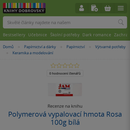
Vyhledávání
Bestsellery
Učebnice
Školní potřeby
Dark romance
Zachra
Nacházíte
Domů
Papírnictví a dárky
Papírnictví
Výtvarné potřeby
»
»
»
se
Keramika a modelování
»
zde:
0.0
z
5
0 hodnocení čtenářů
hvězdiček
Recenze na knihu
Polymerová vypalovací hmota Rosa
100g bílá