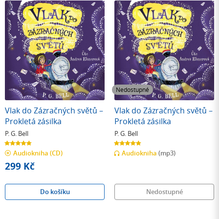
Nedostupné
Vlak do Zázračných světů –
Vlak do Zázračných světů –
Prokletá zásilka
Prokletá zásilka
P. G. Bell
P. G. Bell
4.8
4.8
z
z
Audiokniha
(CD)
Audiokniha
(mp3)
5
5
hvězdiček
hvězdiček
299 Kč
Do košíku
Nedostupné