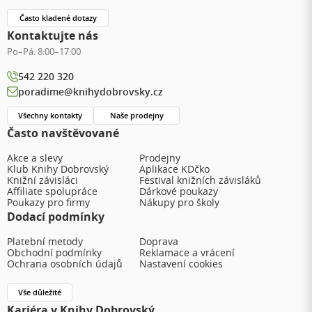
Často kladené dotazy
Kontaktujte nás
Po–Pá:
8:00–17:00
542 220 320
poradime@knihydobrovsky.cz
Všechny kontakty
Naše prodejny
Často navštěvované
Akce a slevy
Prodejny
Klub Knihy Dobrovský
Aplikace KDčko
Knižní závisláci
Festival knižních závisláků
Affiliate spolupráce
Dárkové poukazy
Poukazy pro firmy
Nákupy pro školy
Dodací podmínky
Platební metody
Doprava
Obchodní podmínky
Reklamace a vrácení
Ochrana osobních údajů
Nastavení cookies
Vše důležité
Kariéra v Knihy Dobrovský