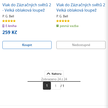
Vlak do Zázračných světů 2
Vlak do Zázračných světů 2
- Velká oblaková loupež
Velká oblaková loupež
P. G. Bell
P. G. Bell
5.0
5.0
z
z
E-kniha
pevná vazba
5
5
hvězdiček
hvězdiček
259 Kč
Koupit
Nedostupné
Nahoru
Zobrazeno 24 z 24
1
/ 1
Přejít
na
stránku