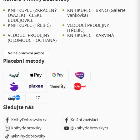
KNIHKUPEC (ZKRÁCENÝ
KNIHKUPEC - BRNO (Galerie
ÚVAZEK) - ČESKÉ
Vaňkovka)
BUDĚJOVICE
KNIHKUPEC (TŘEBÍČ)
VEDOUCÍ PRODEJNY
(TŘEBÍČ)
VEDOUCÍ PRODEJNY
KNIHKUPEC - KARVINÁ
(OLOMOUC - OC HANÁ)
Volné pracovní pozice
Platební metody
+ 17
Sledujte nás
KnihyDobrovsky.cz
Knižní závisláci
knihydobrovsky
@knihydobrovskycz
@knihydobrovsky