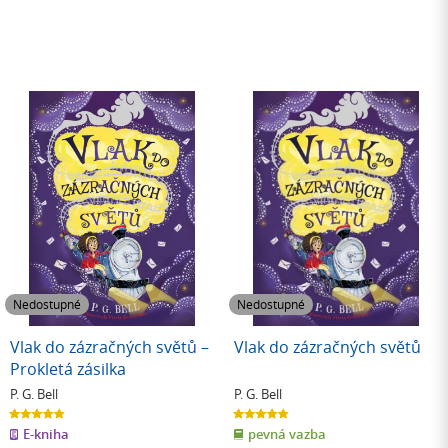
Nedostupné
Nedostupné
Vlak do zázračných světů –
Vlak do zázračných světů
Prokletá zásilka
P. G. Bell
P. G. Bell
4.8
4.8
z
z
E-kniha
pevná vazba
5
5
hvězdiček
hvězdiček