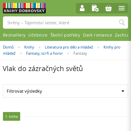
Vyhledávání
Bestsellery
Učebnice
Školní potřeby
Dark romance
Zachra
Nacházíte
Domů
Knihy
Literatura pro děti a mládež
Knihy pro
»
»
»
se
mládež
Fantasy, sci-fi a horor
Fantasy
»
»
zde:
Vlak do zázračných světů
Filtrovat výsledky
1. kniha