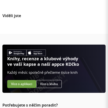
Viděli jste
Knihy, recenze a klubové výhody
ve vaší kapse a naší appce KDčko
Každý měsíc společně přečteme tisíce knih
Více o aplikaci
Více o klubu
Potřebujete s něčím poradit?