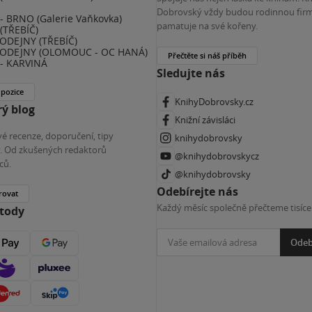
E
Dobrovský vždy budou rodinnou firm
 BRNO (Galerie Vaňkovka)
pamatuje na své kořeny.
(TŘEBÍČ)
ODEJNY (TŘEBÍČ)
ODEJNY (OLOMOUC - OC HANÁ)
Přečtěte si náš příběh
- KARVINÁ
Sledujte nás
 pozice
KnihyDobrovsky.cz
ý blog
Knižní závisláci
é recenze, doporučení, tipy
knihydobrovsky
ky. Od zkušených redaktorů
@knihydobrovskycz
ců.
@knihydobrovsky
Odebírejte nás
rovat
Každý měsíc společně přečteme tisíce
etody
Odeb