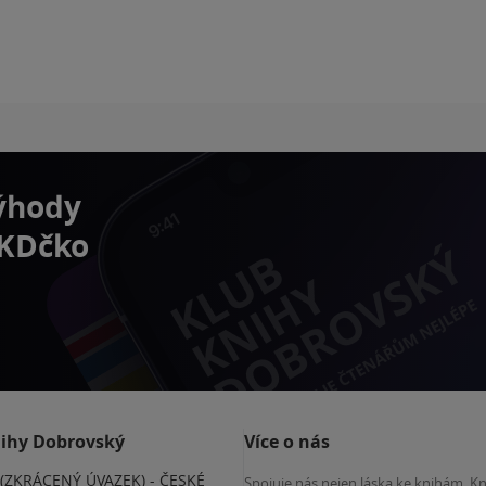
výhody
 KDčko
nihy Dobrovský
Více o nás
(ZKRÁCENÝ ÚVAZEK) - ČESKÉ
Spojuje nás nejen láska ke knihám. K