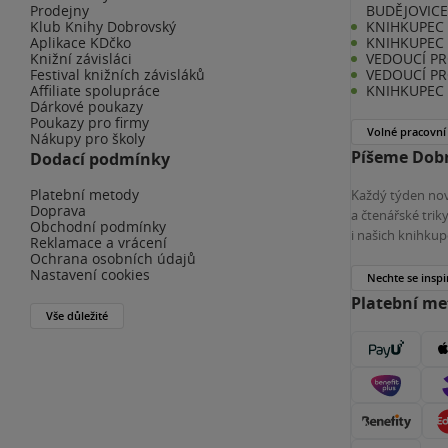
Prodejny
BUDĚJOVIC
Klub Knihy Dobrovský
KNIHKUPEC -
Aplikace KDčko
KNIHKUPEC 
Knižní závisláci
VEDOUCÍ PR
Festival knižních závisláků
VEDOUCÍ PR
Affiliate spolupráce
KNIHKUPEC 
Dárkové poukazy
Poukazy pro firmy
Volné pracovní
Nákupy pro školy
Píšeme Dobr
Dodací podmínky
Platební metody
Každý týden nov
Doprava
a čtenářské tri
Obchodní podmínky
i našich knihkup
Reklamace a vrácení
Ochrana osobních údajů
Nastavení cookies
Nechte se inspi
Platební m
Vše důležité