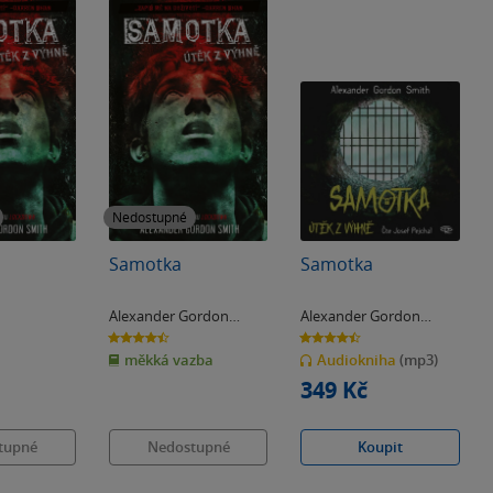
Nedostupné
Samotka
Samotka
Alexander Gordon
Alexander Gordon
Smith
Smith
4.5
4.5
z
z
měkká vazba
Audiokniha
(mp3)
5
5
hvězdiček
hvězdiček
349 Kč
tupné
Nedostupné
Koupit