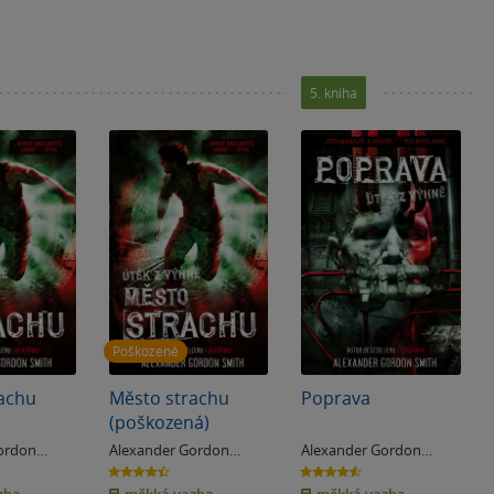
5. kniha
Poškozené
achu
Město strachu
Poprava
(poškozená)
ordon
Alexander Gordon
Alexander Gordon
Smith
Smith
4.4
4.6
z
z
5
5