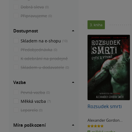
Dobrá sleva
(0)
Připravujeme
(0)
3. kniha
Dostupnost
Skladem na e-shopu
(10)
Předobjednávka
(0)
K odebrání na prodejně
Skladem u dodavatele
(0)
Vazba
Pevná vazba
(0)
Měkká vazba
(7)
Rozsudek smrti
Leporelo
(0)
Alexander Gordon
Míra poškození
Smith
4.7
z
5