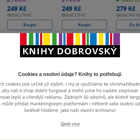
E-kniha
E-kniha
měkká va
hvězdiček
hvězdiček
hvězdiček
249 Kč
249 Kč
279 Kč
Běžně
279 Kč
Běžně
279 Kč
Běžně
349 K
Koupit
Koupit
Do k
Cookies a osobní údaje? Knihy to potřebují.
h cookies jste určitě již slyšeli. I my je využíváme ke shromažďován
, aby náš e-shop dobře fungoval a mohli jsme ho nadále zlepšovat
vat lepší a cílenější reklamu. Žádných 50 odstínů, ale klidně Vergil
s může předat marketingovým platformám i některé vaše osobní úda
bedlivě hlídáme. Jako naši vlastní knihovnu!
Zjistit více
Poškozené