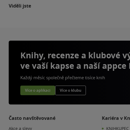
Viděli jste
Knihy, recenze a klubové 
ve vaší kapse a naší appce
Každý měsíc společně přečteme tisíce knih
Více o aplikaci
Více o klubu
Často navštěvované
Kariéra v K
Akce a slevy
KNIHKUPEC 