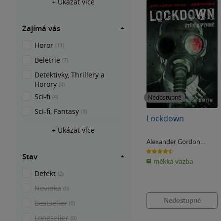
+ Ukázat více
Zajímá vás
Horor
(11)
Beletrie
(7)
Detektivky, Thrillery a
Horory
(4)
Sci-fi
(4)
Nedostupné
Sci-fi, Fantasy
(3)
Lockdown
+ Ukázat více
Alexander Gordon
Smith
4.4
Stav
z
měkká vazba
5
hvězdiček
Defekt
(2)
Novinka
(0)
Nedostupné
Bestseller
(0)
Longseller
(0)