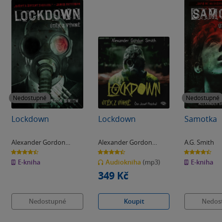
Nedostupné
Nedostupné
Lockdown
Lockdown
Samotka
Alexander Gordon
Alexander Gordon
A.G. Smith
Smith
Smith
4.4
4.4
4.5
z
z
z
E-kniha
Audiokniha
(mp3)
E-kniha
5
5
5
hvězdiček
hvězdiček
hvězdiček
349 Kč
Nedostupné
Koupit
Nedos