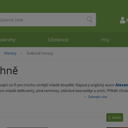
ioknihy
Učebnice
Hry
Horory
Světové horory
»
»
ýhně
ající sci-fi pro trochu otrlejší mladé dospělé. Napsal ji anglický autor
Alexan
ro mladé delikventy, plné temnoty, zdánlivé beznaděje a smrti. Příběh třiná
 Alex se zoufale snaží z doživotního žaláře uniknout, ale odhaluje něco děsi
Zobrazit
více
ka
a
Rozsudek smrti
– budete svědky Alexova marného snažení z Výhně utéci
 na vězních.
 příšernými pokusy Výheň z Alexe toho nejlepšího služebníka, nebo nejhoršího
 všech temných příběhů
. Je víc než napínavý a čtivý tak, že se od něj neb
2. kniha