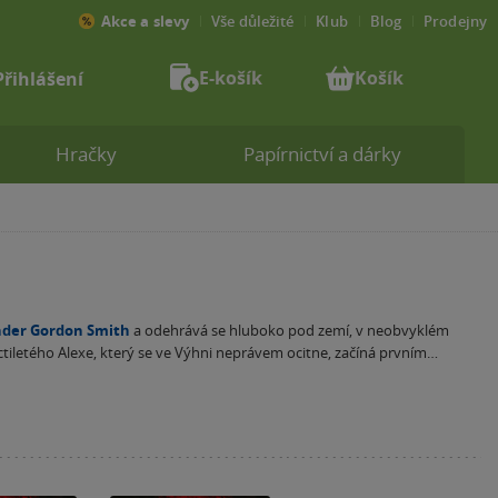
Akce a slevy
Vše důležité
Klub
Blog
Prodejny
E-košík
Košík
Přihlášení
Hračky
Papírnictví a dárky
der Gordon Smith
a odehrává se hluboko pod zemí, v neobvyklém
ctiletého Alexe, který se ve Výhni neprávem ocitne, začíná prvním
vého. Vládne tu totiž kruté zlo v podobě každodenních strašných
, jeho nočních můr a nejhorších přízraků, jakých si lze vůbec
 nepřítele? Jak vidíte, v prvních třech dílech série Útěk z Výhně vás
udete moci odtrhnout.