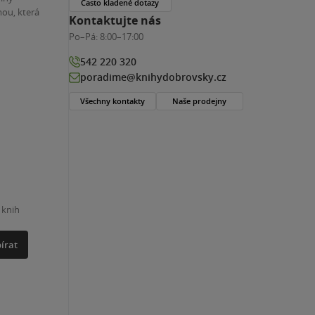
Často kladené dotazy
ou, která
Kontaktujte nás
Po–Pá:
8:00–17:00
542 220 320
poradime@knihydobrovsky.cz
Všechny kontakty
Naše prodejny
 knih
írat