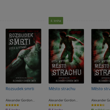
4. kniha
Rozsudek smrti
Město strachu
Město str
Alexander Gordon
Alexander Gordon
Alexander G
Smith
Smith
Smith
4.7
4.4
4.4
z
z
z
5
5
5