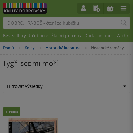
Vyhledávání
Bestsellery
Učebnice
Školní potřeby
Dark romance
Zachra
Nacházíte
Domů
Knihy
Historická literatura
Historické romány
»
»
»
se
zde:
Tygři sedmi moří
Filtrovat výsledky
1. kniha