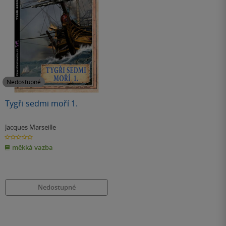
Nedostupné
Tygři sedmi moří 1.
Jacques Marseille
0.0
z
měkká vazba
5
hvězdiček
Nedostupné