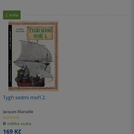
2. kniha
Tygři sedmi moří 2.
Jacques Marseille
0.0
z
měkká vazba
5
hvězdiček
169 Kč