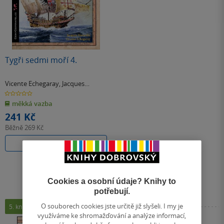
Tygři sedmi moří 4.
Vicente Echegaray
,
Jacques
Marseille
0.0
z
měkká vazba
5
hvězdiček
241 Kč
Běžně
269 Kč
Do košíku
Cookies a osobní údaje? Knihy to
potřebují.
O souborech cookies jste určitě již slyšeli. I my je
5. kniha
využíváme ke shromažďování a analýze informací,