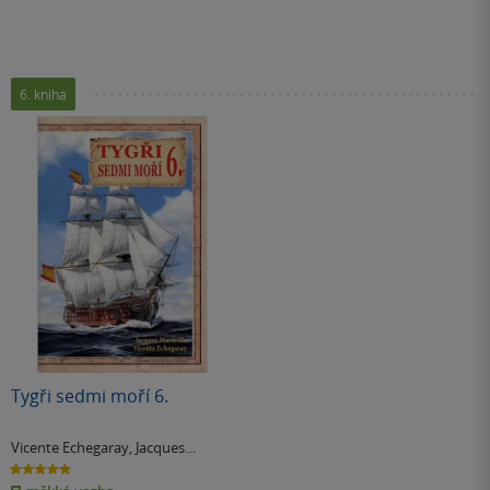
6. kniha
Tygři sedmi moří 6.
Vicente Echegaray
,
Jacques
Marseille
5.0
z