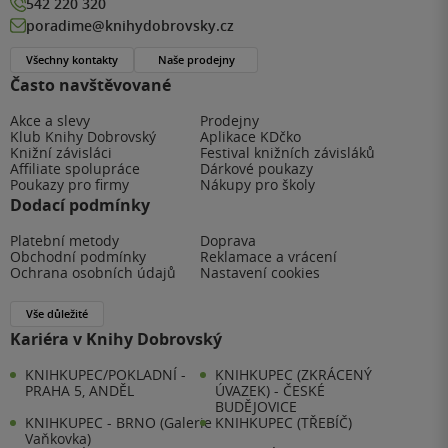
542 220 320
poradime@knihydobrovsky.cz
Všechny kontakty
Naše prodejny
Často navštěvované
Akce a slevy
Prodejny
Klub Knihy Dobrovský
Aplikace KDčko
Knižní závisláci
Festival knižních závisláků
Affiliate spolupráce
Dárkové poukazy
Poukazy pro firmy
Nákupy pro školy
Dodací podmínky
Platební metody
Doprava
Obchodní podmínky
Reklamace a vrácení
Ochrana osobních údajů
Nastavení cookies
Vše důležité
Kariéra v Knihy Dobrovský
KNIHKUPEC/POKLADNÍ -
KNIHKUPEC (ZKRÁCENÝ
PRAHA 5, ANDĚL
ÚVAZEK) - ČESKÉ
BUDĚJOVICE
KNIHKUPEC - BRNO (Galerie
KNIHKUPEC (TŘEBÍČ)
Vaňkovka)