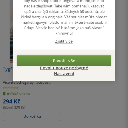
aby náš e-shop dobře fungoval a mohli jsme ho
nadále zlepšovat. Také nám pomáhají ukazovat
lepší a cílenější reklamu. Žádných 50 odstínů, ale
klidně Vergilia v originále. Váš souhlas může předat
marketingovým platformám i některé vaše osobní
údaje. Ale vše bedlivě hlídáme. Jako naši vlastní
knihovnu!
Zjistit více
Povolit vše
Povolit pouze nezbytné
Tygři sedmi moří 5.
Nastavení
Vicente Echegaray
,
Jacques
Marseille
0.0
z
měkká vazba
5
hvězdiček
294 Kč
Běžně
329 Kč
Do košíku