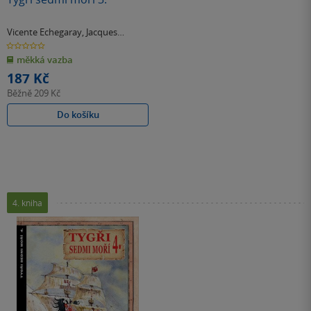
Vicente Echegaray
,
Jacques
Marseille
0.0
z
měkká vazba
5
hvězdiček
187 Kč
Běžně
209 Kč
Do košíku
4. kniha