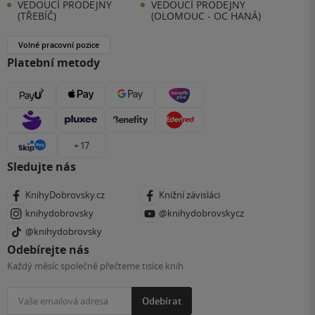
VEDOUCÍ PRODEJNY
VEDOUCÍ PRODEJNY
(TŘEBÍČ)
(OLOMOUC - OC HANÁ)
Volné pracovní pozice
Platební metody
+ 17
Sledujte nás
KnihyDobrovsky.cz
Knižní závisláci
knihydobrovsky
@knihydobrovskycz
@knihydobrovsky
Odebírejte nás
Každý měsíc společně přečteme tisíce knih
Odebírat