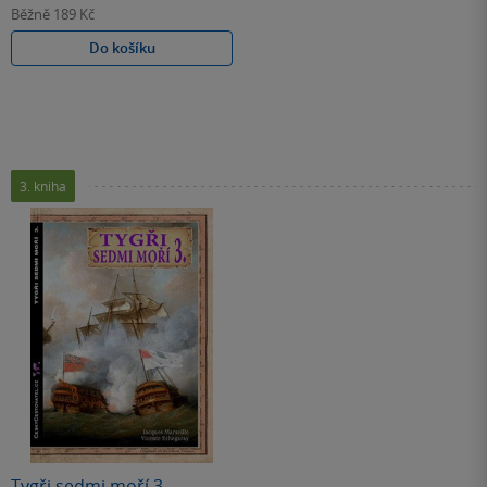
Běžně
189 Kč
Do košíku
3. kniha
Tygři sedmi moří 3.