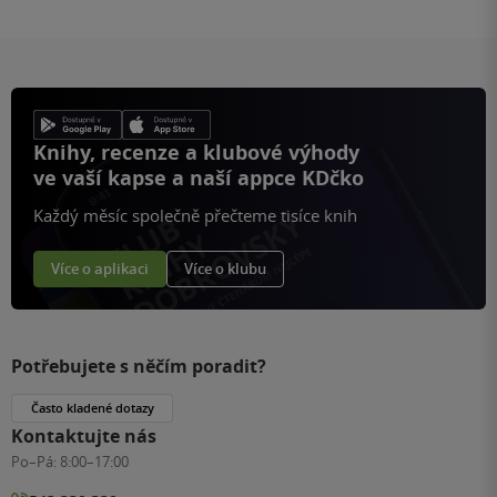
Knihy, recenze a klubové výhody
ve vaší kapse a naší appce KDčko
Každý měsíc společně přečteme tisíce knih
Více o aplikaci
Více o klubu
Potřebujete s něčím poradit?
Často kladené dotazy
Kontaktujte nás
Po–Pá:
8:00–17:00