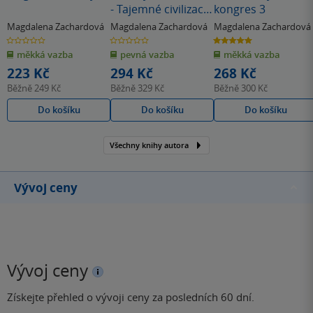
- Tajemné civilizace
kongres 3
a podivné nálezy
Magdalena Zachardová
Magdalena Zachardová
Magdalena Zachardová
0.0
0.0
5.0
z
z
z
měkká vazba
pevná vazba
měkká vazba
5
5
5
hvězdiček
hvězdiček
hvězdiček
223 Kč
294 Kč
268 Kč
Běžně
249 Kč
Běžně
329 Kč
Běžně
300 Kč
Do košíku
Do košíku
Do košíku
Všechny knihy autora
Vývoj ceny
Vývoj ceny
Získejte přehled o vývoji ceny za posledních 60 dní.