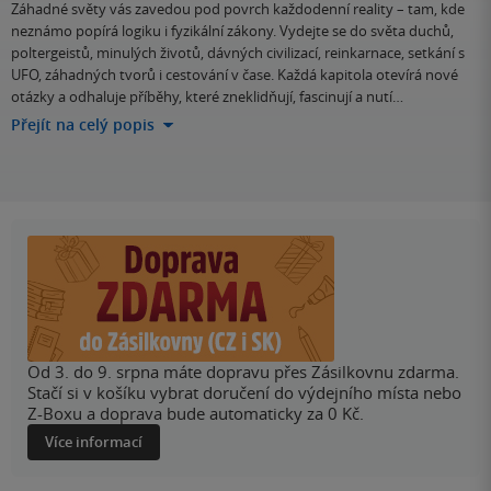
Záhadné světy vás zavedou pod povrch každodenní reality – tam, kde
neznámo popírá logiku i fyzikální zákony. Vydejte se do světa duchů,
poltergeistů, minulých životů, dávných civilizací, reinkarnace, setkání s
UFO, záhadných tvorů i cestování v čase. Každá kapitola otevírá nové
otázky a odhaluje příběhy, které zneklidňují, fascinují a nutí…
Přejít na celý popis
Od 3. do 9. srpna máte dopravu přes Zásilkovnu zdarma.
Stačí si v košíku vybrat doručení do výdejního místa nebo
Z-Boxu a doprava bude automaticky za 0 Kč.
Více informací