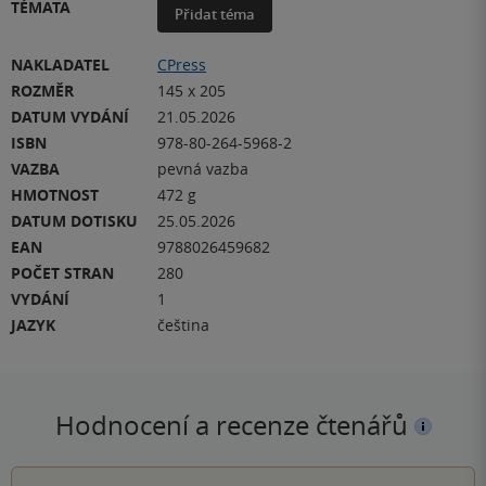
TÉMATA
Přidat téma
NAKLADATEL
CPress
ROZMĚR
145 x 205
DATUM VYDÁNÍ
21.05.2026
ISBN
978-80-264-5968-2
VAZBA
pevná vazba
HMOTNOST
472 g
DATUM DOTISKU
25.05.2026
EAN
9788026459682
POČET STRAN
280
VYDÁNÍ
1
JAZYK
čeština
Hodnocení a recenze čtenářů