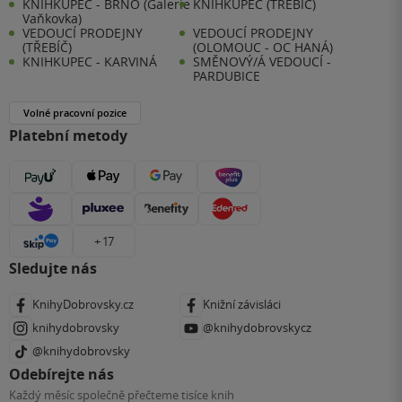
KNIHKUPEC - BRNO (Galerie
KNIHKUPEC (TŘEBÍČ)
Vaňkovka)
VEDOUCÍ PRODEJNY
VEDOUCÍ PRODEJNY
(TŘEBÍČ)
(OLOMOUC - OC HANÁ)
KNIHKUPEC - KARVINÁ
SMĚNOVÝ/Á VEDOUCÍ -
PARDUBICE
Volné pracovní pozice
Platební metody
+ 17
Sledujte nás
KnihyDobrovsky.cz
Knižní závisláci
knihydobrovsky
@knihydobrovskycz
@knihydobrovsky
Odebírejte nás
Každý měsíc společně přečteme tisíce knih