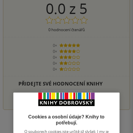
0.0
z
5
0
hodnocení čtenářů
0×
5 hvězdiček
0×
4 hvězdičky
0×
3 hvězdičky
0×
2 hvězdičky
0×
1 hvezdička
PŘIDEJTE SVÉ HODNOCENÍ KNIHY
1
2
3
4
5
Cookies a osobní údaje? Knihy to
Zobrazit všechna hodnocení
potřebují.
O souborech cookies jste určitě již slyšeli. I my je