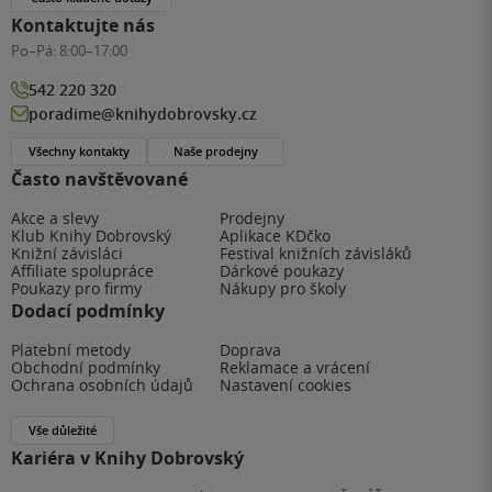
Kontaktujte nás
Po–Pá:
8:00–17:00
542 220 320
poradime@knihydobrovsky.cz
Všechny kontakty
Naše prodejny
Často navštěvované
Akce a slevy
Prodejny
Klub Knihy Dobrovský
Aplikace KDčko
Knižní závisláci
Festival knižních závisláků
Affiliate spolupráce
Dárkové poukazy
Poukazy pro firmy
Nákupy pro školy
Dodací podmínky
Platební metody
Doprava
Obchodní podmínky
Reklamace a vrácení
Ochrana osobních údajů
Nastavení cookies
Vše důležité
Kariéra v Knihy Dobrovský