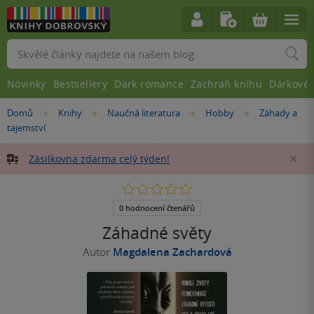
Vyhledávání
Novinky
Bestsellery
Dark romance
Zachraň knihu
Dárkové 
Nacházíte
Domů
Knihy
Naučná literatura
Hobby
Záhady a
»
»
»
»
se
tajemství
zde:
Zásilkovna zdarma celý týden!
Za
0.0
z
5
0 hodnocení čtenářů
hvězdiček
Záhadné světy
Autor
Magdalena Zachardová