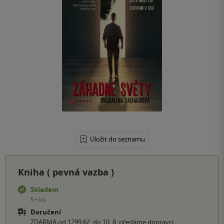
Uložit do seznamu
Kniha (
pevná vazba
)
Skladem
5+ ks
Doručení
ZDARMA od 1299 Kč, do 10. 8. předáme dopravci