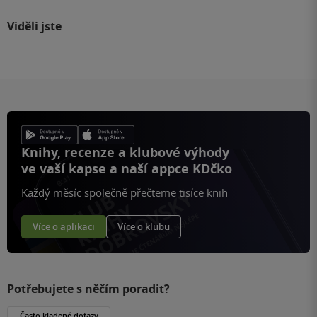
Viděli jste
Knihy, recenze a klubové výhody
ve vaší kapse a naší appce KDčko
Každý měsíc společně přečteme tisíce knih
Více o aplikaci
Více o klubu
Potřebujete s něčím poradit?
Často kladené dotazy