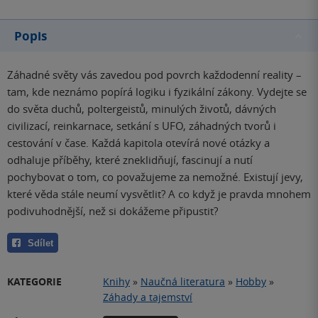
Popis
Záhadné světy vás zavedou pod povrch každodenní reality –
tam, kde neznámo popírá logiku i fyzikální zákony. Vydejte se
do světa duchů, poltergeistů, minulých životů, dávných
civilizací, reinkarnace, setkání s UFO, záhadných tvorů i
cestování v čase. Každá kapitola otevírá nové otázky a
odhaluje příběhy, které zneklidňují, fascinují a nutí
pochybovat o tom, co považujeme za nemožné. Existují jevy,
které věda stále neumí vysvětlit? A co když je pravda mnohem
podivuhodnější, než si dokážeme připustit?
Sdílet
KATEGORIE
Knihy
»
Naučná literatura
»
Hobby
»
Záhady a tajemství