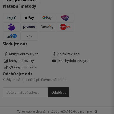
Platební metody
+ 17
Sledujte nás
KnihyDobrovsky.cz
Knižní závisláci
knihydobrovsky
@knihydobrovskycz
@knihydobrovsky
Odebírejte nás
Každý měsíc společně přečteme tisíce knih
Odebírat
Tento web je chráněn službou reCAPTCHA a platí pro něj