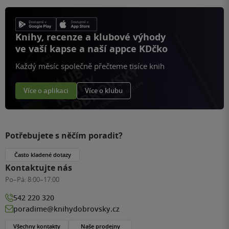
Knihy, recenze a klubové výhody
ve vaší kapse a naší appce KDčko
Každý měsíc společně přečteme tisíce knih
Více o aplikaci
Více o klubu
Potřebujete s něčím poradit?
Často kladené dotazy
Kontaktujte nás
Po–Pá:
8:00–17:00
542 220 320
poradime@knihydobrovsky.cz
Všechny kontakty
Naše prodejny