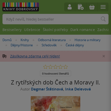
Vyhledávání
Bestsellery
Učebnice
Školní potřeby
Dark romance
Zachra
Nacházíte
Domů
Knihy
Odborná literatura
Historie a military
»
»
»
se
Dějiny/Historie
Středověk
České dějiny
»
»
»
zde:
Zásilkovna zdarma celý týden!
Za
0.0
z
5
0 hodnocení čtenářů
hvězdiček
Z rytířských dob Čech a Moravy II.
Autor
Dagmar Štětinová
,
Inka Delevová