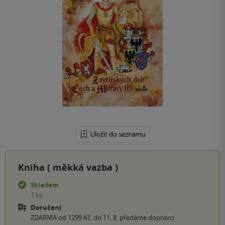
Uložit do seznamu
Kniha (
měkká vazba
)
Skladem
1 ks
Doručení
ZDARMA od 1299 Kč, do 11. 8. předáme dopravci