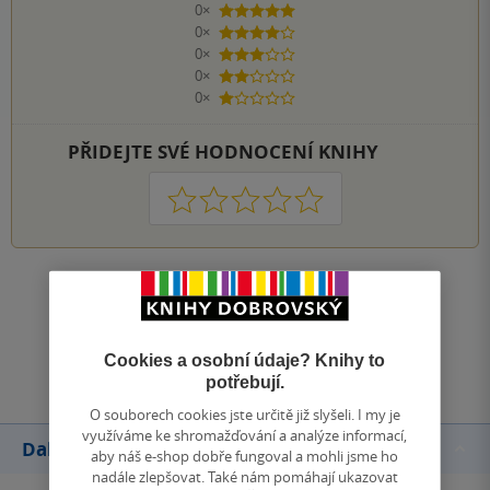
0×
5 hvězdiček
0×
4 hvězdičky
0×
3 hvězdičky
0×
2 hvězdičky
0×
1 hvezdička
PŘIDEJTE SVÉ HODNOCENÍ KNIHY
1
2
3
4
5
Zobrazit všechna hodnocení
Přidat hodnocení
Cookies a osobní údaje? Knihy to
potřebují.
O souborech cookies jste určitě již slyšeli. I my je
využíváme ke shromažďování a analýze informací,
Další knihy autora
aby náš e-shop dobře fungoval a mohli jsme ho
nadále zlepšovat. Také nám pomáhají ukazovat