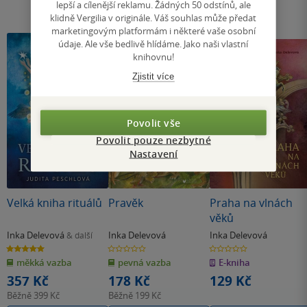
lepší a cílenější reklamu. Žádných 50 odstínů, ale
klidně Vergilia v originále. Váš souhlas může předat
marketingovým platformám i některé vaše osobní
údaje. Ale vše bedlivě hlídáme. Jako naši vlastní
knihovnu!
Zjistit více
Povolit vše
Povolit pouze nezbytné
Nastavení
Velká kniha rituálů
Pravěk
Praha na vlnách
věků
Inka Delevová
Inka Delevová
Inka Delevová
& další
5.0
0.0
0.0
z
z
z
měkká vazba
pevná vazba
E-kniha
5
5
5
hvězdiček
hvězdiček
hvězdiček
357 Kč
178 Kč
129 Kč
Běžně
399 Kč
Běžně
199 Kč