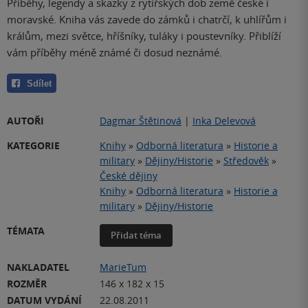
Příběhy, legendy a skazky z rytířských dob země české i
moravské. Kniha vás zavede do zámků i chatrčí, k uhlířům i
králům, mezi světce, hříšníky, tuláky i poustevníky. Přiblíží
vám příběhy méně známé či dosud neznámé.
Sdílet
AUTOŘI
Dagmar Štětinová
|
Inka Delevová
KATEGORIE
Knihy
»
Odborná literatura
»
Historie a
military
»
Dějiny/Historie
»
Středověk
»
České dějiny
Knihy
»
Odborná literatura
»
Historie a
military
»
Dějiny/Historie
TÉMATA
Přidat téma
NAKLADATEL
MarieTum
ROZMĚR
146 x 182 x 15
DATUM VYDÁNÍ
22.08.2011