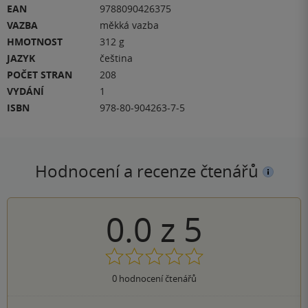
EAN
9788090426375
VAZBA
měkká vazba
HMOTNOST
312 g
JAZYK
čeština
POČET STRAN
208
VYDÁNÍ
1
ISBN
978-80-904263-7-5
Hodnocení a recenze čtenářů
0.0
z
5
0
hodnocení čtenářů