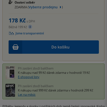
Osobní odběr
Vyberte prodejnu
ZDARMA (
)
178 Kč
s DPH
Běžně 199 Kč
Jsme transparentní
Do košíku
Při zaslání zboží balíčkem
K nákupu nad 99 Kč
dárek zdarma
v hodnotě 19 Kč
E-shopové listy
Při zaslání zboží balíčkem
K nákupu nad 999 Kč
dárek zdarma
v hodnotě 299 Kč
Let na měsíc
Příběhy, legendy a skazky z rytířských dob země české i moravské. Kniha