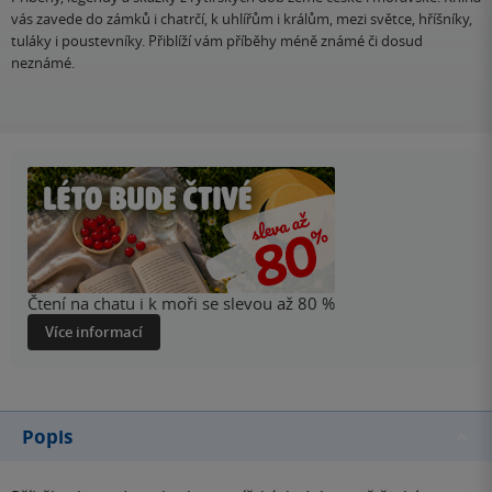
vás zavede do zámků i chatrčí, k uhlířům i králům, mezi světce, hříšníky,
tuláky i poustevníky. Přiblíží vám příběhy méně známé či dosud
neznámé.
Čtení na chatu i k moři se slevou až 80 %
Více informací
Popis