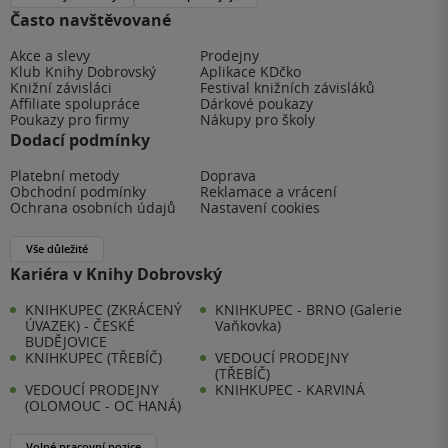
Často navštěvované
Akce a slevy
Prodejny
Klub Knihy Dobrovský
Aplikace KDčko
Knižní závisláci
Festival knižních závisláků
Affiliate spolupráce
Dárkové poukazy
Poukazy pro firmy
Nákupy pro školy
Dodací podmínky
Platební metody
Doprava
Obchodní podmínky
Reklamace a vrácení
Ochrana osobních údajů
Nastavení cookies
Vše důležité
Kariéra v Knihy Dobrovský
KNIHKUPEC (ZKRÁCENÝ
KNIHKUPEC - BRNO (Galerie
ÚVAZEK) - ČESKÉ
Vaňkovka)
BUDĚJOVICE
KNIHKUPEC (TŘEBÍČ)
VEDOUCÍ PRODEJNY
(TŘEBÍČ)
VEDOUCÍ PRODEJNY
KNIHKUPEC - KARVINÁ
(OLOMOUC - OC HANÁ)
Volné pracovní pozice