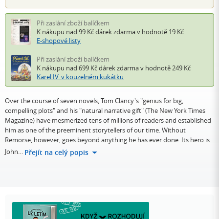
Při zaslání zboží balíčkem
K nákupu nad 99 Kč
dárek zdarma
v hodnotě 19 Kč
E-shopové listy
Při zaslání zboží balíčkem
K nákupu nad 699 Kč
dárek zdarma
v hodnotě 249 Kč
Karel IV. v kouzelném kukátku
Over the course of seven novels, Tom Clancy's "genius for big,
compelling plots" and his "natural narrative gift" (The New York Times
Magazine) have mesmerized tens of millions of readers and established
him as one of the preeminent storytellers of our time. Without
Remorse, however, goes beyond anything he has ever done. Its hero is
John…
Přejít na celý popis