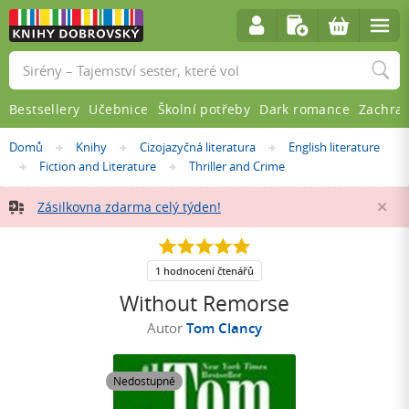
Vyhledávání
Bestsellery
Učebnice
Školní potřeby
Dark romance
Zachra
Nacházíte
Domů
Knihy
Cizojazyčná literatura
English literature
»
»
»
se
Fiction and Literature
Thriller and Crime
»
»
zde:
Zásilkovna zdarma celý týden!
Za
5.0
z
5
1 hodnocení čtenářů
hvězdiček
Without Remorse
Autor
Tom Clancy
Nedostupné