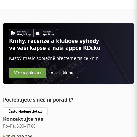
Knihy, recenze a klubové výhody
ve vaší kapse a naší appce KDčko
Každý měsíc společně přečteme tisíce knih
Více o aplikaci
Více o klubu
Potřebujete s něčím poradit?
Často kladené dotazy
Kontaktujte nás
Po–Pá:
8:00–17:00
542 220 320