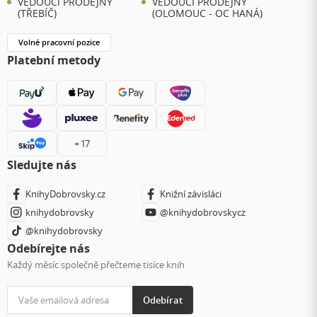
VEDOUCÍ PRODEJNY
VEDOUCÍ PRODEJNY
(TŘEBÍČ)
(OLOMOUC - OC HANÁ)
Volné pracovní pozice
Platební metody
+ 17
Sledujte nás
KnihyDobrovsky.cz
Knižní závisláci
knihydobrovsky
@knihydobrovskycz
@knihydobrovsky
Odebírejte nás
Každý měsíc společně přečteme tisíce knih
Odebírat