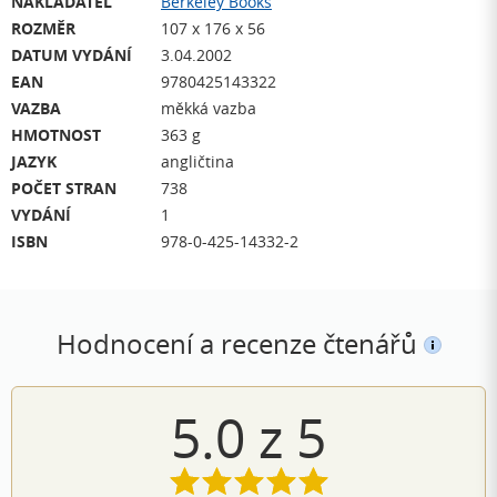
NAKLADATEL
Berkeley Books
ROZMĚR
107 x 176 x 56
DATUM VYDÁNÍ
3.04.2002
EAN
9780425143322
VAZBA
měkká vazba
HMOTNOST
363 g
JAZYK
angličtina
POČET STRAN
738
VYDÁNÍ
1
ISBN
978-0-425-14332-2
Hodnocení a recenze čtenářů
5.0
z
5