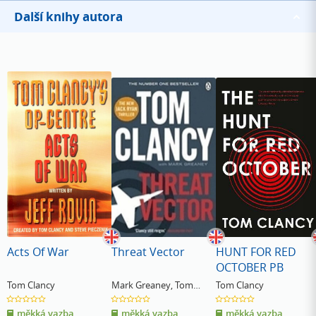
Další knihy autora
Acts Of War
Threat Vector
HUNT FOR RED
OCTOBER PB
Tom Clancy
Mark Greaney
,
Tom
Tom Clancy
Clancy
0.0
0.0
0.0
z
z
z
měkká vazba
měkká vazba
měkká vazba
5
5
5