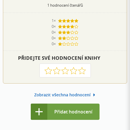
1
hodnocení čtenářů
1×
5 hvězdiček
0×
4 hvězdičky
0×
3 hvězdičky
0×
2 hvězdičky
0×
1 hvezdička
PŘIDEJTE SVÉ HODNOCENÍ KNIHY
1
2
3
4
5
Zobrazit všechna hodnocení
Přidat hodnocení