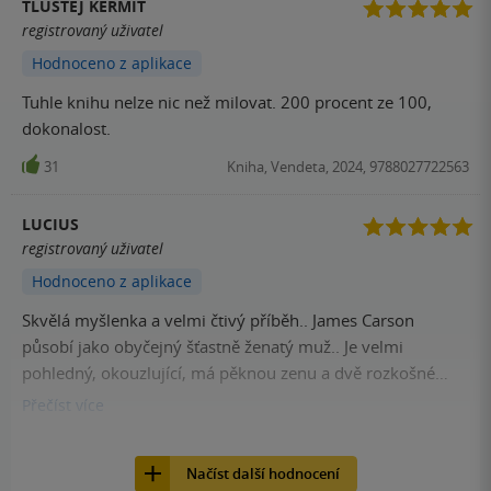
TLUSTEJ KERMIT
registrovaný uživatel
Hodnoceno z aplikace
Tuhle knihu nelze nic než milovat. 200 procent ze 100,
dokonalost.
31
Kniha, Vendeta, 2024, 9788027722563
LUCIUS
registrovaný uživatel
Hodnoceno z aplikace
Skvělá myšlenka a velmi čtivý příběh.. James Carson
působí jako obyčejný šťastně ženatý muž.. Je velmi
pohledný, okouzlující, má pěknou zenu a dvě rozkošné
holčičky.. Pracuje z domova jako programátor, ale nikdo
Přečíst
více
netuší, že se věnuje i zcela jiným věcem.. Na internetové
29
Kniha, Vendeta, 2024, 9788027722563
seznamce hledá mladé ženy toužící po lásce, ale místo
Načíst další hodnocení
lásky jim však nabídne rohypnol a smrt. Zabil již třikrát a