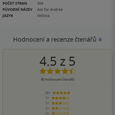
POČET STRAN
304
PŮVODNÍ NÁZEV
Ask for Andrea
JAZYK
čeština
Hodnocení a recenze čtenářů
4.5
z
5
40
hodnocení čtenářů
28×
5 hvězdiček
5×
4 hvězdičky
5×
3 hvězdičky
2×
2 hvězdičky
0×
1 hvezdička