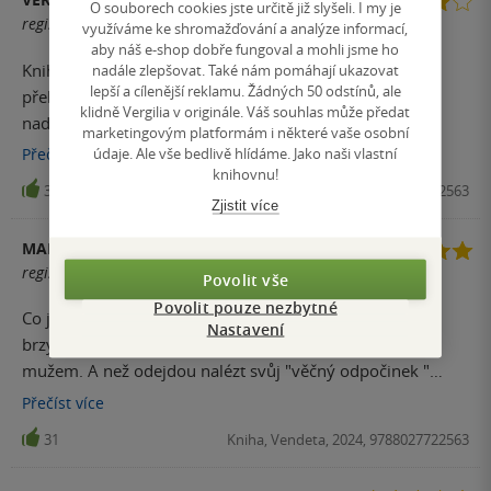
O souborech cookies jste určitě již slyšeli. I my je
registrovaný uživatel
využíváme ke shromažďování a analýze informací,
aby náš e-shop dobře fungoval a mohli jsme ho
Kniha Vyžádejte si Andreu pro mě byla velkým
nadále zlepšovat. Také nám pomáhají ukazovat
lepší a cílenější reklamu. Žádných 50 odstínů, ale
překvapením! Jedná se o takový detektivní thriller s
klidně Vergilia v originále. Váš souhlas může předat
nadpřirozenými prvky. Ze začátku jsem byla poněkud
marketingovým platformám i některé vaše osobní
zmatená z názvu knihy, ale nakonec do sebe vše krásně
údaje. Ale vše bedlivě hlídáme. Jako naši vlastní
Přečíst
více
knihovnu!
zapadlo a je to skvěle vymyšleno ❤️ Musím říct, že některé
33
Kniha, Vendeta, 2024, 9788027722563
části knihy byly opravdu napínavé a nemohla jsem přestat
Zjistit více
číst! Určitě si od autorky v budoucnu ráda přečtu nějakou
MARKÉTA MICHALOVÁ
další knihu!
registrovaný uživatel
Povolit vše
Povolit pouze nezbytné
Co je vlastně po smrti ? To bohužel na vlastní kůži velmi
Nastavení
brzy poznají tři mladé ženy. Byly zavražděny stejným
mužem. A než odejdou nalézt svůj "věčný odpočinek "
snaží se mu nejen znepříjemnit život, ale hlavně i zabránit
Přečíst
více
další vraždě. Příběh byl velmi čtivý a hlavní hrdinky mi
31
Kniha, Vendeta, 2024, 9788027722563
opravdu přitostly k srdci.