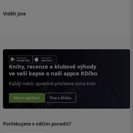
Viděli jste
Knihy, recenze a klubové výhody
ve vaší kapse a naší appce KDčko
Každý měsíc společně přečteme tisíce knih
Více o aplikaci
Více o klubu
Potřebujete s něčím poradit?