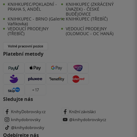
KNIHKUPEC/POKLADNÍ -
KNIHKUPEC (ZKRÁCENÝ
PRAHA 5, ANDĚL
ÚVAZEK) - ČESKÉ
BUDĚJOVICE
KNIHKUPEC - BRNO (Galerie
KNIHKUPEC (TŘEBÍČ)
Vaňkovka)
VEDOUCÍ PRODEJNY
VEDOUCÍ PRODEJNY
(TŘEBÍČ)
(OLOMOUC - OC HANÁ)
Volné pracovní pozice
Platební metody
+ 17
Sledujte nás
KnihyDobrovsky.cz
Knižní závisláci
knihydobrovsky
@knihydobrovskycz
@knihydobrovsky
Odebírejte nás