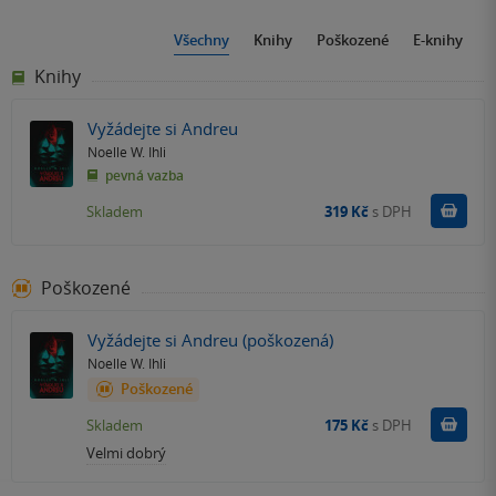
Všechny
Knihy
Poškozené
E-knihy
Knihy
Vyžádejte si Andreu
Noelle W. Ihli
pevná vazba
Do k
Skladem
319 Kč
s DPH
Poškozené
Vyžádejte si Andreu (poškozená)
Noelle W. Ihli
Poškozené
Do k
Skladem
175 Kč
s DPH
Velmi dobrý