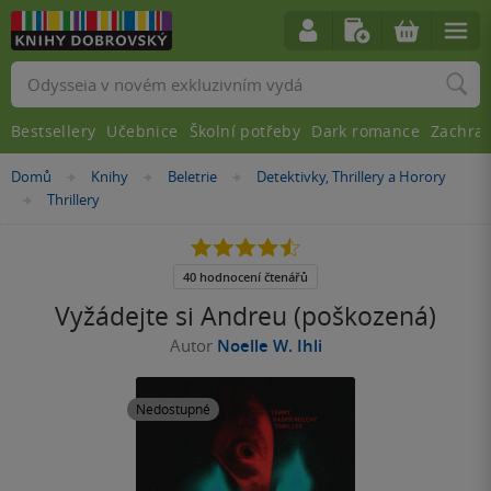
Vyhledávání
Bestsellery
Učebnice
Školní potřeby
Dark romance
Zachra
Nacházíte
Domů
Knihy
Beletrie
Detektivky, Thrillery a Horory
»
»
»
se
Thrillery
»
zde:
4.5
z
5
40 hodnocení čtenářů
hvězdiček
Vyžádejte si Andreu (poškozená)
Autor
Noelle W. Ihli
Nedostupné