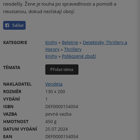
neodešly. Žene je touha po spravedlnosti a pomstě a
neustanou, dokud nezískají obojí.
Sdílet
KATEGORIE
Knihy
»
Beletrie
»
Detektivky, Thrillery a
Horory
»
Thrillery
Knihy
»
Poškozené zboží
TÉMATA
Přidat téma
NAKLADATEL
Vendeta
ROZMĚR
130 x 200
VYDÁNÍ
1
ISBN
DEF0000154054
VAZBA
pevná vazba
HMOTNOST
450 g
DATUM VYDÁNÍ
25.07.2024
EAN
DEF0000154054