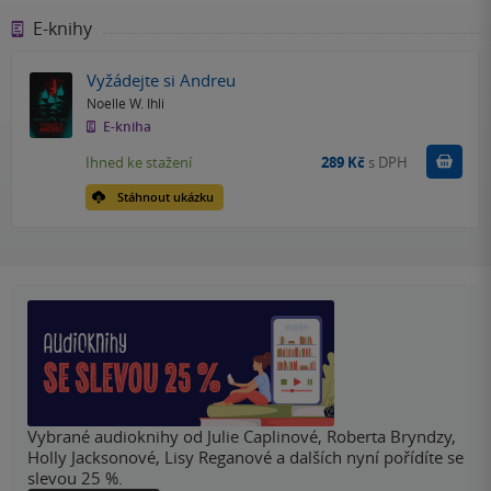
E-knihy
Vyžádejte si Andreu
Noelle W. Ihli
E-kniha
Koupit
Ihned ke stažení
289 Kč
s DPH
Stáhnout ukázku
Vybrané audioknihy od Julie Caplinové, Roberta Bryndzy,
Holly Jacksonové, Lisy Reganové a dalších nyní pořídíte se
slevou 25 %.