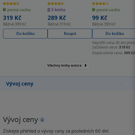
4.5
4.5
4.0
z
z
z
pevná vazba
E-kniha
pevná vazba
5
5
5
hvězdiček
hvězdiček
hvězdiček
319 Kč
289 Kč
99 Kč
Běžně
399 Kč
Běžně
319 Kč
Běžně
399 Kč
Do košíku
Koupit
Do košíku
Nejnižší cena 30 dní před
začátkem akce:
319 Kč
Doporučená cena:
399 Kč
Všechny knihy autora
Vývoj ceny
Vývoj ceny
Získejte přehled o vývoji ceny za posledních 60 dní.