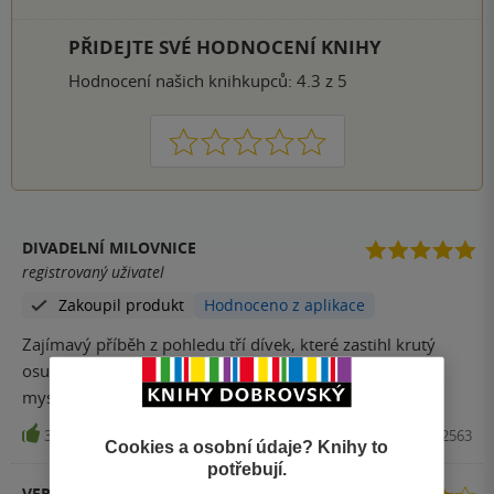
PŘIDEJTE SVÉ HODNOCENÍ KNIHY
Hodnocení našich knihkupců: 4.3 z 5
1
2
3
4
5
DIVADELNÍ MILOVNICE
registrovaný uživatel
Zakoupil produkt
Hodnoceno z aplikace
Zajímavý příběh z pohledu tří dívek, které zastihl krutý
osud smrti. Určitě doporučuju přečíst. Pokud máte rádi
mysteriózní příběhy a věříte v posmrtný život.
37
Kniha, Vendeta, 2024, 9788027722563
Cookies a osobní údaje? Knihy to
potřebují.
VERONIKA TRČKOVÁ