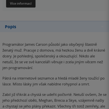
Více informací
Popis
Programátor James Carson působí jako obyčejný šťastně
ženatý muž. Pracuje z domova, má hezkou ženu a dvě krásné
dcery. Je pohledný, společenský a okouzlující. Nikdo ale
netuší, že se ve své kanceláři věnuje i zcela jiným věcem než
jen programování.
Pátrá na internetové seznamce a hledá mladé ženy toužící po
lásce. Místo lásky jim však nabídne rohypnol a smrt.
Zabil již třikrát a chystá se udeřit počtvrté. Netuší ovšem, že se
jeho předchozí oběti, Meghan, Brecia a Skye, vzájemně našly
a chystají se jeho plány překazit. Všechny tři totiž zemřely, ale