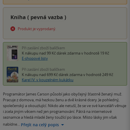
Kniha (
pevná vazba
)
Produkt je vyprodaný.
Při zaslání zboží balíčkem
K nákupu nad 99 Kč
dárek zdarma
v hodnotě 19 Kč
E-shopové listy
Při zaslání zboží balíčkem
K nákupu nad 699 Kč
dárek zdarma
v hodnotě 249 Kč
Karel IV. v kouzelném kukátku
Programátor James Carson působí jako obyčejný šťastně ženatý muž.
Pracuje z domova, má hezkou ženu a dvě krásné dcery. Je pohledný,
společenský a okouzlující. Nikdo ale netuší, že se ve své kanceláři věnuje
i zcela jiným věcem než jen programování. Pátrá na internetové
seznamce a hledá mladé ženy toužící po lásce. Místo lásky jim však
nabídne…
Přejít na celý popis