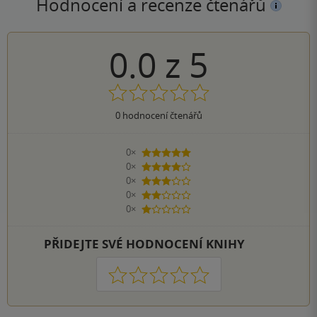
Hodnocení a recenze čtenářů
0.0
z
5
0
hodnocení čtenářů
0×
5 hvězdiček
0×
4 hvězdičky
0×
3 hvězdičky
0×
2 hvězdičky
0×
1 hvezdička
PŘIDEJTE SVÉ HODNOCENÍ KNIHY
1
2
3
4
5