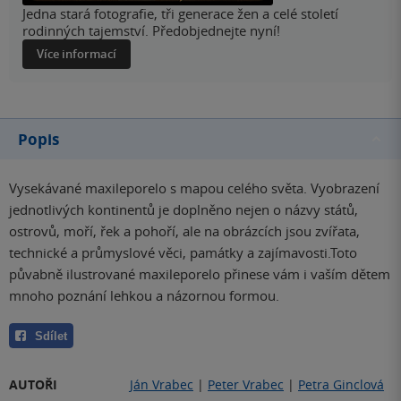
Jedna stará fotografie, tři generace žen a celé století
rodinných tajemství. Předobjednejte nyní!
Více informací
Popis
Vysekávané maxileporelo s mapou celého světa. Vyobrazení
jednotlivých kontinentů je doplněno nejen o názvy států,
ostrovů, moří, řek a pohoří, ale na obrázcích jsou zvířata,
technické a průmyslové věci, památky a zajímavosti.Toto
půvabně ilustrované maxileporelo přinese vám i vaším dětem
mnoho poznání lehkou a názornou formou.
Sdílet
AUTOŘI
Ján Vrabec
|
Peter Vrabec
|
Petra Ginclová