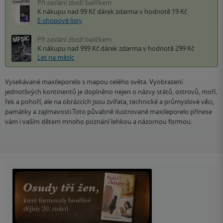
Při zaslání zboží balíčkem
K nákupu nad 99 Kč
dárek zdarma
v hodnotě 19 Kč
E-shopové listy
Při zaslání zboží balíčkem
K nákupu nad 999 Kč
dárek zdarma
v hodnotě 299 Kč
Let na měsíc
Vysekávané maxileporelo s mapou celého světa. Vyobrazení
jednotlivých kontinentů je doplněno nejen o názvy států, ostrovů, moří,
řek a pohoří, ale na obrázcích jsou zvířata, technické a průmyslové věci,
památky a zajímavosti.Toto půvabně ilustrované maxileporelo přinese
vám i vaším dětem mnoho poznání lehkou a názornou formou.