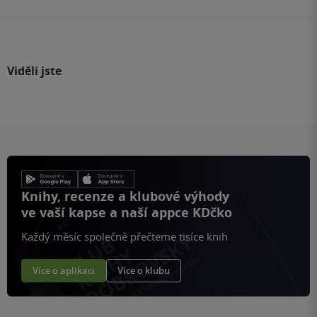
Viděli jste
Knihy, recenze a klubové výhody
ve vaší kapse a naší appce KDčko
Každý měsíc společně přečteme tisíce knih
Více o aplikaci
Více o klubu