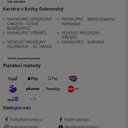
Vše důležité
Kariéra v Knihy Dobrovský
KNIHKUPEC (ZKRÁCENÝ
KNIHKUPEC - BRNO (Galerie
ÚVAZEK) - ČESKÉ
Vaňkovka)
BUDĚJOVICE
KNIHKUPEC (TŘEBÍČ)
VEDOUCÍ PRODEJNY
(TŘEBÍČ)
VEDOUCÍ PRODEJNY
KNIHKUPEC - KARVINÁ
(OLOMOUC - OC HANÁ)
Volné pracovní pozice
Platební metody
+ 17
Sledujte nás
KnihyDobrovsky.cz
Knižní závisláci
knihydobrovsky
@knihydobrovskycz