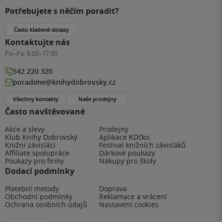
Potřebujete s něčím poradit?
Často kladené dotazy
Kontaktujte nás
Po–Pá:
8:00–17:00
542 220 320
poradime@knihydobrovsky.cz
Všechny kontakty
Naše prodejny
Často navštěvované
Akce a slevy
Prodejny
Klub Knihy Dobrovský
Aplikace KDčko
Knižní závisláci
Festival knižních závisláků
Affiliate spolupráce
Dárkové poukazy
Poukazy pro firmy
Nákupy pro školy
Dodací podmínky
Platební metody
Doprava
Obchodní podmínky
Reklamace a vrácení
Ochrana osobních údajů
Nastavení cookies