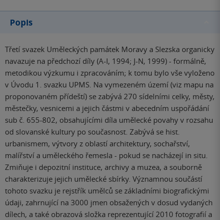
Popis
Třetí svazek Uměleckých památek Moravy a Slezska organicky
navazuje na předchozí díly (A-I, 1994; J-N, 1999) - formálně,
metodikou výzkumu i zpracováním; k tomu bylo vše vyloženo
v Úvodu 1. svazku UPMS. Na vymezeném území (viz mapu na
proponovaném přídeští) se zabývá 270 sídelními celky, městy,
městečky, vesnicemi a jejich částmi v abecedním uspořádání
sub č. 655-802, obsahujícími díla umělecké povahy v rozsahu
od slovanské kultury po současnost. Zabývá se hist.
urbanismem, výtvory z oblastí architektury, sochařství,
malířství a uměleckého řemesla - pokud se nacházejí in situ.
Zmiňuje i depozitní instituce, archivy a muzea, a souborně
charakterizuje jejich umělecké sbírky. Významnou součástí
tohoto svazku je rejstřík umělců se základními biografickými
údaji, zahrnující na 3000 jmen obsažených v dosud vydaných
dílech, a také obrazová složka reprezentující 2010 fotografií a