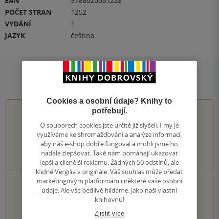
EAN
9788020031228
POČET STRAN
1252
VYDÁNÍ
1
JAZYK
čeština
Hodnocení a recenze čtenářů
Cookies a osobní údaje? Knihy to
potřebují.
0.0
z
5
O souborech cookies jste určitě již slyšeli. I my je
využíváme ke shromažďování a analýze informací,
aby náš e-shop dobře fungoval a mohli jsme ho
nadále zlepšovat. Také nám pomáhají ukazovat
0
hodnocení čtenářů
lepší a cílenější reklamu. Žádných 50 odstínů, ale
klidně Vergilia v originále. Váš souhlas může předat
marketingovým platformám i některé vaše osobní
0×
5 hvězdiček
údaje. Ale vše bedlivě hlídáme. Jako naši vlastní
0×
4 hvězdičky
knihovnu!
0×
3 hvězdičky
0×
2 hvězdičky
Zjistit více