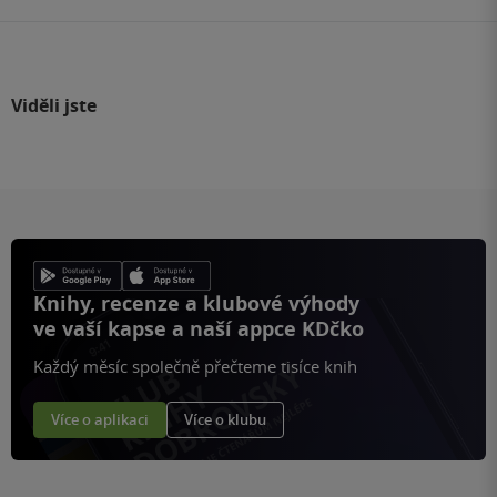
Viděli jste
Knihy, recenze a klubové výhody
ve vaší kapse a naší appce KDčko
Každý měsíc společně přečteme tisíce knih
Více o aplikaci
Více o klubu