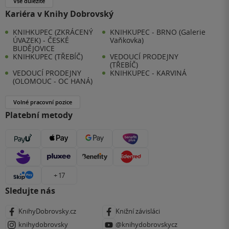
Vše důležité
Kariéra v Knihy Dobrovský
KNIHKUPEC (ZKRÁCENÝ
KNIHKUPEC - BRNO (Galerie
ÚVAZEK) - ČESKÉ
Vaňkovka)
BUDĚJOVICE
KNIHKUPEC (TŘEBÍČ)
VEDOUCÍ PRODEJNY
(TŘEBÍČ)
VEDOUCÍ PRODEJNY
KNIHKUPEC - KARVINÁ
(OLOMOUC - OC HANÁ)
Volné pracovní pozice
Platební metody
+ 17
Sledujte nás
KnihyDobrovsky.cz
Knižní závisláci
knihydobrovsky
@knihydobrovskycz