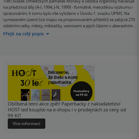
Třetí svazek Uměleckých památek Moravy a Slezska organicky navazuje
na předchozí díly (A-I, 1994; J-N, 1999) - formálně, metodikou výzkumu i
zpracováním; k tomu bylo vše vyloženo v Úvodu 1. svazku UPMS. Na
vymezeném území (viz mapu na proponovaném přídeští) se zabývá 270
sídelními celky, městy, městečky, vesnicemi a jejich částmi v abecedním…
Přejít na celý popis
Oblíbená letní akce zpět! Paperbacky z nakladatelství
HOST teď koupíte na e-shopu i v prodejnách za ceny od
99 Kč!
Více informací