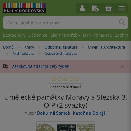
Vyhledávání
Bestsellery
Učebnice
Školní potřeby
Dark romance
Zachra
Nacházíte
Domů
Knihy
Odborná literatura
Umění a Architektura
»
»
»
se
Architektura
Česká architektura
»
»
zde:
Zásilkovna zdarma celý týden!
Za
0.0
z
5
0 hodnocení čtenářů
hvězdiček
Umělecké památky Moravy a Slezska 3.
O-P (2 svazky)
Autor
Bohumil Samek
,
Kateřina Dolejší