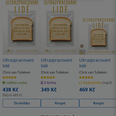
Ultrazpracovaní
Ultrazpracovaní
Ultrazpracovaní
lidé
lidé
lidé
Chris van Tulleken
Chris van Tulleken
Chris van Tulleken
4.7
4.7
4.7
z
z
z
měkká vazba
E-kniha
Audiokniha
(mp3)
5
5
5
hvězdiček
hvězdiček
hvězdiček
438 Kč
349 Kč
469 Kč
Běžně
489 Kč
Do košíku
Koupit
Koupit