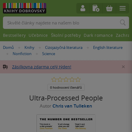
Vyhledávání
Bestsellery
Učebnice
Školní potřeby
Dark romance
Zachra
Nacházíte
Domů
Knihy
Cizojazyčná literatura
English literature
»
»
»
se
Nonfiction
Science
»
»
zde:
Zásilkovna zdarma celý týden!
Za
0.0
z
5
0 hodnocení čtenářů
hvězdiček
Ultra-Processed People
Autor
Chris van Tulleken