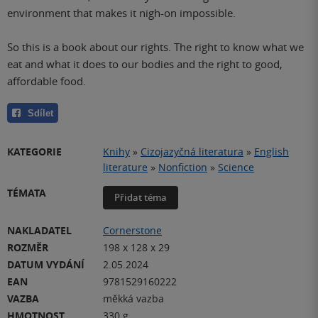
environment that makes it nigh-on impossible.
So this is a book about our rights. The right to know what we
eat and what it does to our bodies and the right to good,
affordable food.
Sdílet
KATEGORIE
Knihy
»
Cizojazyčná literatura
»
English
literature
»
Nonfiction
»
Science
TÉMATA
Přidat téma
NAKLADATEL
Cornerstone
ROZMĚR
198 x 128 x 29
DATUM VYDÁNÍ
2.05.2024
EAN
9781529160222
VAZBA
měkká vazba
HMOTNOST
330 g