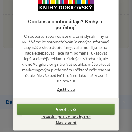
0×
2 hvězdičky
0×
1 hvezdička
PŘIDEJTE SVÉ HODNOCENÍ KNIHY
Cookies a osobní údaje? Knihy to
potřebují.
1
2
3
4
5
O souborech cookies jste určitě již slyšeli. I my je
využíváme ke shromažďování a analýze informací,
aby náš e-shop dobře fungoval a mohli jsme ho
nadále zlepšovat. Také nám pomáhají ukazovat
lepší a cílenější reklamu. Žádných 50 odstínů, ale
Zobrazit všechna hodnocení
klidně Vergilia v originále. Váš souhlas může předat
marketingovým platformám i některé vaše osobní
údaje. Ale vše bedlivě hlídáme. Jako naši vlastní
Přidat hodnocení
knihovnu!
Zjistit více
Další knihy autora
Povolit vše
Povolit pouze nezbytné
Nastavení