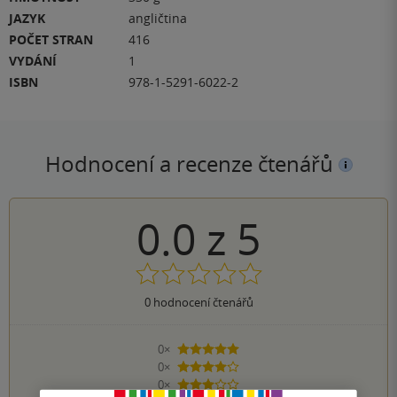
JAZYK
angličtina
POČET STRAN
416
VYDÁNÍ
1
ISBN
978-1-5291-6022-2
Hodnocení a recenze čtenářů
0.0
z
5
0
hodnocení čtenářů
0×
5 hvězdiček
0×
4 hvězdičky
0×
3 hvězdičky