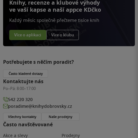
Knihy, recenze a klubové výhody
ve vaší kapse a naší appce KDčko
Každý měsíc společně přečteme tisíce knih
Více o aplikaci
Více o klubu
Potřebujete s něčím poradit?
Často kladené dotazy
Kontaktujte nás
Po–Pá:
8:00–17:00
542 220 320
poradime@knihydobrovsky.cz
Všechny kontakty
Naše prodejny
Často navštěvované
Akce a slevy
Prodejny