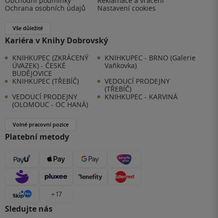
Obchodní podmínky
Reklamace a vrácení
Ochrana osobních údajů
Nastavení cookies
Vše důležité
Kariéra v Knihy Dobrovský
KNIHKUPEC (ZKRÁCENÝ
KNIHKUPEC - BRNO (Galerie
ÚVAZEK) - ČESKÉ
Vaňkovka)
BUDĚJOVICE
KNIHKUPEC (TŘEBÍČ)
VEDOUCÍ PRODEJNY
(TŘEBÍČ)
VEDOUCÍ PRODEJNY
KNIHKUPEC - KARVINÁ
(OLOMOUC - OC HANÁ)
Volné pracovní pozice
Platební metody
+ 17
Sledujte nás