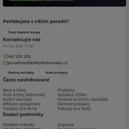
Potřebujete s něčím poradit?
Často kladené dotazy
Kontaktujte nás
Po–Pá:
8:00–17:00
542 220 320
poradime@knihydobrovsky.cz
Všechny kontakty
Naše prodejny
Často navštěvované
Akce a slevy
Prodejny
Klub Knihy Dobrovský
Aplikace KDčko
Knižní závisláci
Festival knižních závisláků
Affiliate spolupráce
Dárkové poukazy
Poukazy pro firmy
Nákupy pro školy
Dodací podmínky
Platební metody
Doprava