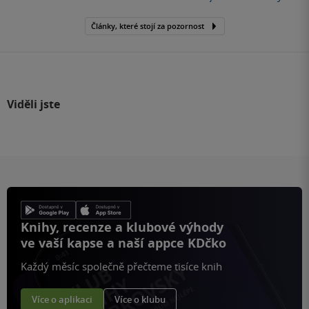
Články, které stojí za pozornost
Viděli jste
Knihy, recenze a klubové výhody
ve vaší kapse a naší appce KDčko
Každý měsíc společně přečteme tisíce knih
Více o aplikaci
Více o klubu