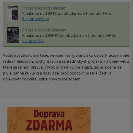
Při zaslání zboží balíčkem
K nákupu nad 99 Kč
dárek zdarma
v hodnotě 19 Kč
E-shopové listy
Při zaslání zboží balíčkem
K nákupu nad 999 Kč
dárek zdarma
v hodnotě 299 Kč
Let na měsíc
Věda je všude kolem tebe, ve všem, co vytváříš a co děláš! Pracuj na celé
řadě uměleckých, kuchyňských a zahradnických projektů - a objev vědu,
která se za nimi skrývá. Vyrob si malinký vor a zjisti, jak je možné, že
pluje, zahřej kukuřici a dozvíš se, proč popcorn praská. Začni s
objevováním světa úplně novým způsobem.