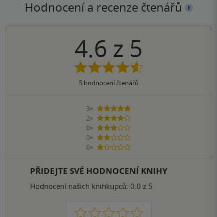
Hodnocení a recenze čtenářů
4.6
z
5
5
hodnocení čtenářů
3×
5 hvězdiček
2×
4 hvězdičky
0×
3 hvězdičky
0×
2 hvězdičky
0×
1 hvezdička
PŘIDEJTE SVÉ HODNOCENÍ KNIHY
Hodnocení našich knihkupců: 0.0 z 5
1
2
3
4
5