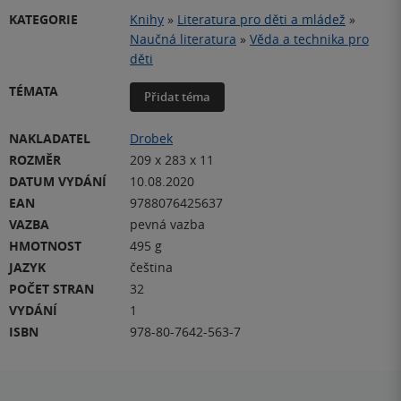
KATEGORIE
Knihy
»
Literatura pro děti a mládež
»
Naučná literatura
»
Věda a technika pro
děti
TÉMATA
Přidat téma
NAKLADATEL
Drobek
ROZMĚR
209 x 283 x 11
DATUM VYDÁNÍ
10.08.2020
EAN
9788076425637
VAZBA
pevná vazba
HMOTNOST
495 g
JAZYK
čeština
POČET STRAN
32
VYDÁNÍ
1
ISBN
978-80-7642-563-7