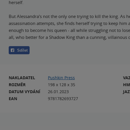
herself.
But Alessandra's not the only one trying to kill the king. As 
assassination attempts, she finds herself trying to keep him a
enough to become his queen - all while struggling not to lose
all, who better for a Shadow King than a cunning, villainous
Sdílet
NAKLADATEL
Pushkin Press
VA
ROZMĚR
198 x 128 x 35
HM
DATUM VYDÁNÍ
26.01.2023
JA
EAN
9781782693727