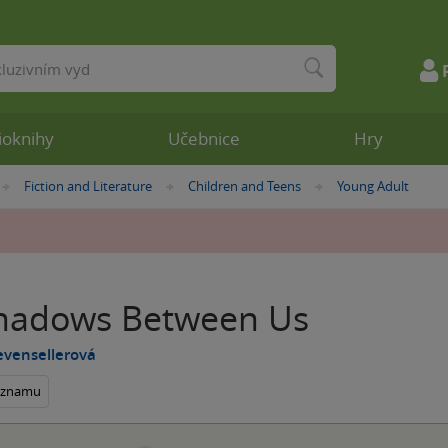
ioknihy
Učebnice
Hry
Fiction and Literature
Children and Teens
Young Adult
»
»
»
hadows Between Us
Levensellerová
seznamu