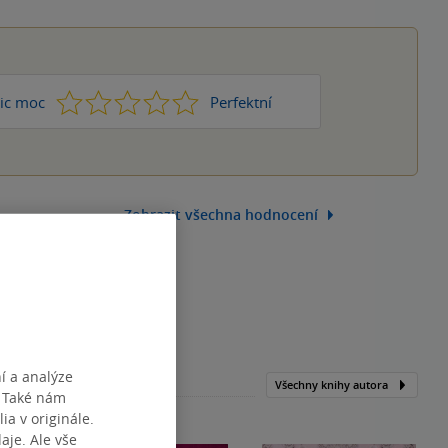
1
2
3
4
5
ic moc
Perfektní
Zobrazit všechna hodnocení
í a analýze
Všechny knihy autora
. Také nám
ia v originále.
je. Ale vše