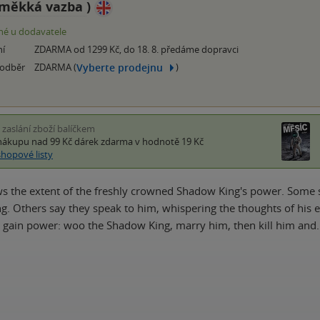
měkká vazba
)
é u dodavatele
ní
ZDARMA od 1299 Kč, do 18. 8. předáme dopravci
Vyberte prodejnu
 odběr
ZDARMA (
)
i zaslání zboží balíčkem
nákupu nad 99 Kč
dárek zdarma
v hodnotě 19 Kč
shopové listy
s the extent of the freshly crowned Shadow King's power. Some
ng. Others say they speak to him, whispering the thoughts of his 
o gain power: woo the Shadow King, marry him, then kill him and