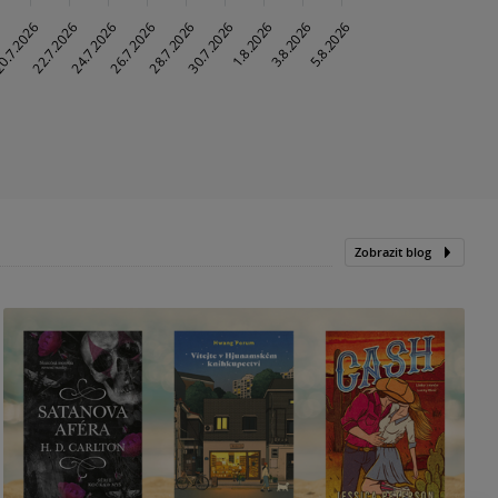
Zobrazit blog
N
p