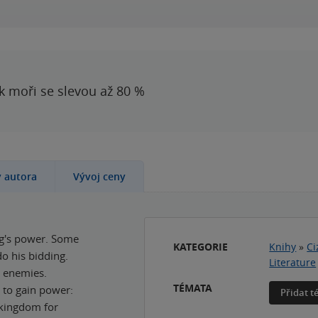
 k moři se slevou až 80 %
y autora
Vývoj ceny
ng's power. Some
KATEGORIE
Knihy
»
Ci
o his bidding.
Literature
s enemies.
TÉMATA
n to gain power:
Přidat 
 kingdom for