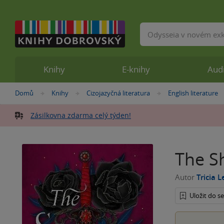
Vyhledávání
Knihy
E-knihy
Aud
Nacházíte
Domů
Knihy
Cizojazyčná literatura
English literature
»
»
»
se
zde:
Zásilkovna zdarma celý týden!
The S
Autor
Tricia 
Uložit do 