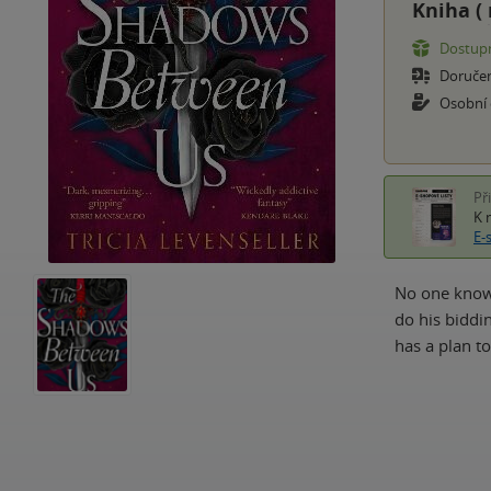
Kniha (
Dostupn
Doruče
Osobní
Př
K 
E-
No one know
do his biddi
has a plan t