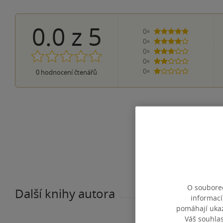
0.0
z
5
0×
5 hvězdiček
0×
4 hvězdičky
0×
3 hvězdičky
0×
2 hvězdičky
0×
0
hodnocení čtenářů
1 hvezdička
O souborec
Další knihy autora
informací
pomáhají ukazo
Váš souhla