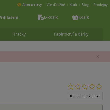
Akce a slevy
Vše důležité
Klub
Blog
Prodejny
E-košík
Košík
Přihlášení
Hračky
Papírnictví a dárky
Zav
0.0
z
5
0 hodnocení čtenářů
hvěz