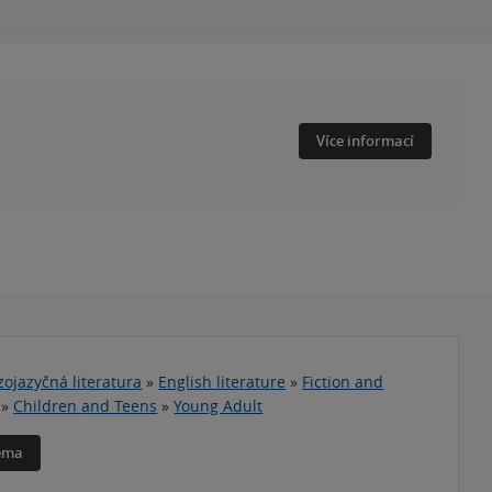
Více informací
zojazyčná literatura
»
English literature
»
Fiction and
»
Children and Teens
»
Young Adult
téma