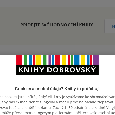
PŘIDEJTE SVÉ HODNOCENÍ KNIHY
N
Přidat hodnocení
Cookies a osobní údaje? Knihy to potřebují.
h cookies jste určitě již slyšeli. I my je využíváme ke shromažďován
, aby náš e-shop dobře fungoval a mohli jsme ho nadále zlepšovat
vat lepší a cílenější reklamu. Žádných 50 odstínů, ale klidně Vergil
s může předat marketingovým platformám i některé vaše osobní úda