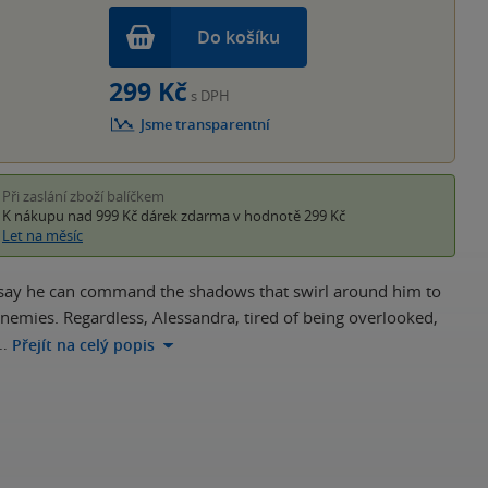
Do košíku
299 Kč
s DPH
Jsme transparentní
Při zaslání zboží balíčkem
K nákupu nad 999 Kč
dárek zdarma
v hodnotě 299 Kč
Let na měsíc
 say he can command the shadows that swirl around him to
enemies. Regardless, Alessandra, tired of being overlooked,
…
Přejít na celý popis