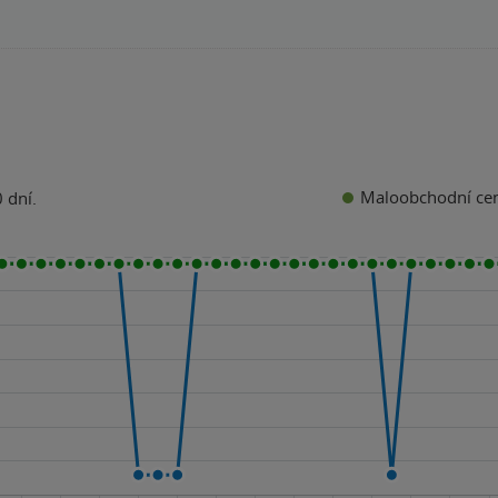
Maloobchodní ce
 dní.