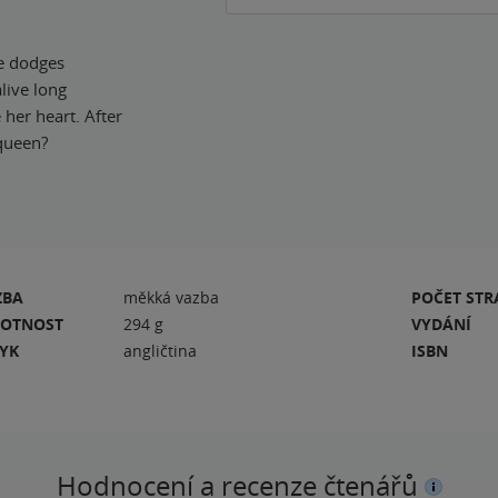
he dodges
live long
 her heart. After
 queen?
ZBA
měkká vazba
POČET ST
OTNOST
294 g
VYDÁNÍ
ZYK
angličtina
ISBN
Hodnocení a recenze čtenářů