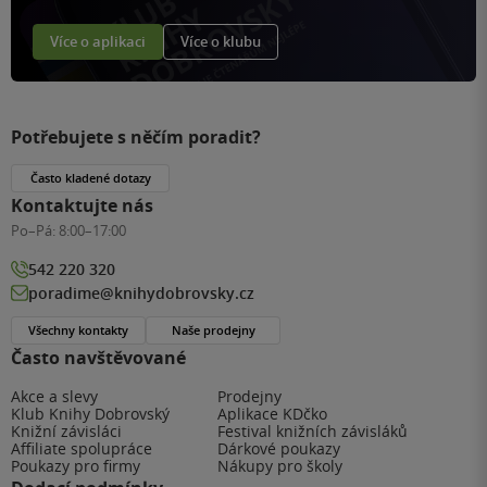
Více o aplikaci
Více o klubu
Potřebujete s něčím poradit?
Často kladené dotazy
Kontaktujte nás
Po–Pá:
8:00–17:00
542 220 320
poradime@knihydobrovsky.cz
Všechny kontakty
Naše prodejny
Často navštěvované
Akce a slevy
Prodejny
Klub Knihy Dobrovský
Aplikace KDčko
Knižní závisláci
Festival knižních závisláků
Affiliate spolupráce
Dárkové poukazy
Poukazy pro firmy
Nákupy pro školy