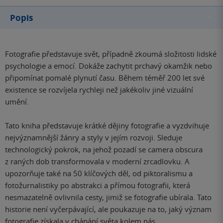
Popis
Fotografie představuje svět, případně zkoumá složitosti lidské
psychologie a emocí. Dokáže zachytit prchavý okamžik nebo
připomínat pomalé plynutí času. Během téměř 200 let své
existence se rozvíjela rychleji než jakékoliv jiné vizuální
umění.
Tato kniha představuje krátké dějiny fotografie a vyzdvihuje
nejvýznamnější žánry a styly v jejím rozvoji. Sleduje
technologický pokrok, na jehož pozadí se camera obscura
z raných dob transformovala v moderní zrcadlovku. A
upozorňuje také na 50 klíčových děl, od piktoralismu a
fotožurnalistiky po abstrakci a přímou fotografii, která
nesmazatelně ovlivnila cesty, jimiž se fotografie ubírala. Tato
historie není vyčerpávající, ale poukazuje na to, jaký význam
fotografie získala v chápání světa kolem nás.