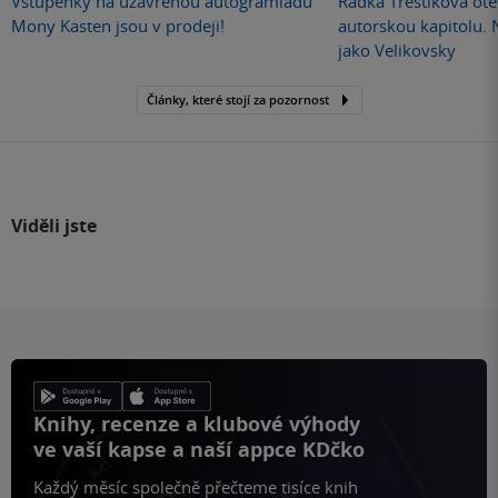
Vstupenky na uzavřenou autogramiádu
Radka Třeštíková otev
Mony Kasten jsou v prodeji!
autorskou kapitolu.
jako Velikovsky
Články, které stojí za pozornost
Viděli jste
Knihy, recenze a klubové výhody
ve vaší kapse a naší appce KDčko
Každý měsíc společně přečteme tisíce knih