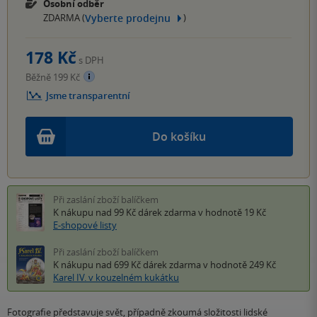
Osobní odběr
Vyberte prodejnu
ZDARMA (
)
178 Kč
s DPH
Běžně 199 Kč
Jsme transparentní
Do košíku
Při zaslání zboží balíčkem
K nákupu nad 99 Kč
dárek zdarma
v hodnotě 19 Kč
E-shopové listy
Při zaslání zboží balíčkem
K nákupu nad 699 Kč
dárek zdarma
v hodnotě 249 Kč
Karel IV. v kouzelném kukátku
Fotografie představuje svět, případně zkoumá složitosti lidské