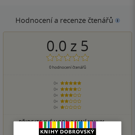
Hodnocení a recenze čtenářů
0.0
z
5
0
hodnocení čtenářů
0×
5 hvězdiček
0×
4 hvězdičky
0×
3 hvězdičky
0×
2 hvězdičky
0×
1 hvezdička
PŘIDEJTE SVÉ HODNOCENÍ KNIHY
Hodnocení našich knihkupců: 0.0 z 5