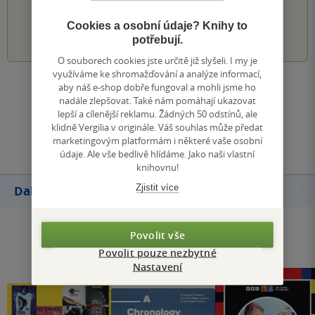
Cookies a osobní údaje? Knihy to
1
2
3
4
5
potřebují.
O souborech cookies jste určitě již slyšeli. I my je
využíváme ke shromažďování a analýze informací,
aby náš e-shop dobře fungoval a mohli jsme ho
Zobrazit všechna hodnocení
nadále zlepšovat. Také nám pomáhají ukazovat
lepší a cílenější reklamu. Žádných 50 odstínů, ale
klidně Vergilia v originále. Váš souhlas může předat
Přidat hodnocení
marketingovým platformám i některé vaše osobní
údaje. Ale vše bedlivě hlídáme. Jako naši vlastní
knihovnu!
Zjistit více
Další knihy autora
Povolit vše
Povolit pouze nezbytné
Nastavení