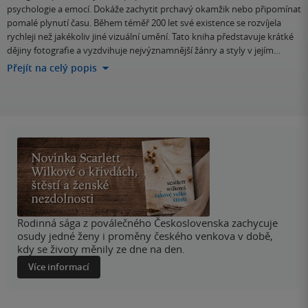
psychologie a emocí. Dokáže zachytit prchavý okamžik nebo připomínat
pomalé plynutí času. Během téměř 200 let své existence se rozvíjela
rychleji než jakékoliv jiné vizuální umění. Tato kniha představuje krátké
dějiny fotografie a vyzdvihuje nejvýznamnější žánry a styly v jejím…
Přejít na celý popis
Rodinná sága z poválečného Československa zachycuje
osudy jedné ženy i proměny českého venkova v době,
kdy se životy měnily ze dne na den.
Více informací