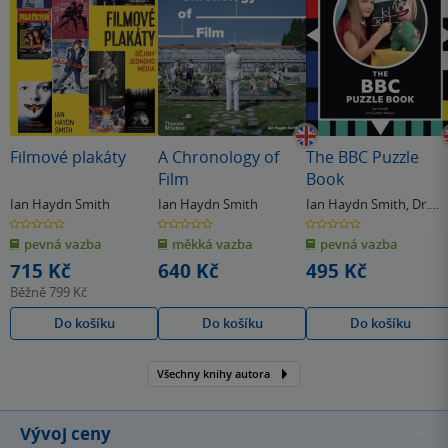
Filmové plakáty
A Chronology of
The BBC Puzzle
Film
Book
Ian Haydn Smith
Ian Haydn Smith
Ian Haydn Smith
,
Dr.
Gareth Moore
0.0
0.0
0.0
z
z
z
pevná vazba
měkká vazba
pevná vazba
5
5
5
hvězdiček
hvězdiček
hvězdiček
715 Kč
640 Kč
495 Kč
Běžně
799 Kč
Do košíku
Do košíku
Do košíku
Všechny knihy autora
Vývoj ceny