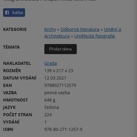
Sdílet
KATEGORIE
Knihy
»
Odborná literatura
»
Umění a
Architektura
»
Umělecká fotografie
TÉMATA
Přidat téma
NAKLADATEL
Grada
ROZMĚR
139 x 217 x 23
DATUM VYDÁNÍ
12.03.2021
EAN
9788027112579
VAZBA
pevná vazba
HMOTNOST
648 g
JAZYK
čeština
POČET STRAN
224
VYDÁNÍ
1
ISBN
978-80-271-1257-9