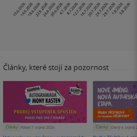
Články, které stojí za pozornost
Články
Články
Pátek 7. srpna 2026
Úterý 4. srpna