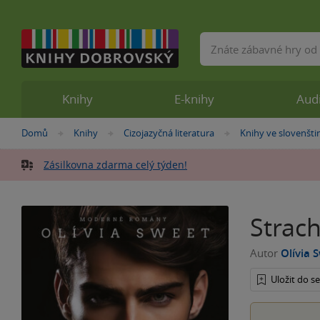
Vyhledávání
Knihy
E-knihy
Aud
Nacházíte
Domů
Knihy
Cizojazyčná literatura
Knihy ve slovenšti
»
»
»
se
zde:
Zásilkovna zdarma celý týden!
Strach
Autor
Olívia 
Uložit do 