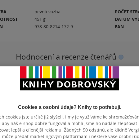
ZBA
pevná vazba
POČET ST
OTNOST
451 g
DATUM VY
BN
978-80-8214-172-9
EAN
Hodnocení a recenze čtenářů
PŘIDEJTE SVÉ HODNOCENÍ KNIHY
N
Cookies a osobní údaje? Knihy to potřebují.
h cookies jste určitě již slyšeli. I my je využíváme ke shromažďován
, aby náš e-shop dobře fungoval a mohli jsme ho nadále zlepšovat
vat lepší a cílenější reklamu. Žádných 50 odstínů, ale klidně Vergil
s může předat marketingovým platformám i některé vaše osobní úda