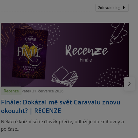
Zobrazit blog
„
p
H
e
Násled
Recenze
Pátek 31. července 2026
Finále: Dokázal mě svět Caravalu znovu
okouzlit? | RECENZE
Některé knižní série člověk přečte, odloží je do knihovny a
po čase...