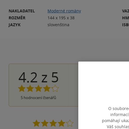
NAKLADATEL
Moderné romány
VA
ROZMĚR
144 x 195 x 38
HM
JAZYK
slovenština
IS
4.2
z
5
1×
5 hvězdiček
4×
4 hvězdičky
0×
3 hvězdičky
0×
2 hvězdičky
0×
5
hodnocení čtenářů
1 hvezdička
O souborec
informací
pomáhají ukazo
3,5* Bylo to stále dobré, avšak pro mě druhý díl již nedosahoval kvality toho prvního - místy zdlouhavé, již méně uvěřitelné. V
Váš souhla