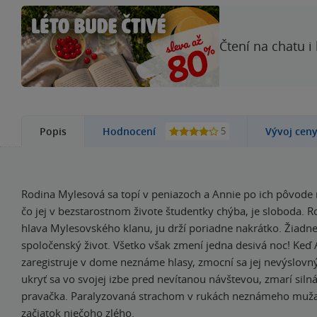
Čtení na chatu i
5
Popis
Hodnocení
Vývoj cen
Rodina Mylesová sa topí v peniazoch a Annie po ich pôvode n
čo jej v bezstarostnom živote študentky chýba, je sloboda. R
hlava Mylesovského klanu, ju drží poriadne nakrátko. Žiadne
spoločenský život. Všetko však zmení jedna desivá noc! Keď
zaregistruje v dome neznáme hlasy, zmocní sa jej nevýslovn
ukryť sa vo svojej izbe pred nevítanou návštevou, zmarí sil
pravačka. Paralyzovaná strachom v rukách neznámeho muža vy
začiatok niečoho zlého.