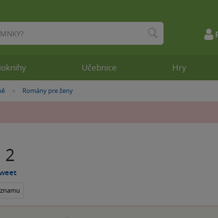
ioknihy
Učebnice
Hry
ně
Romány pre ženy
»
 2
Sweet
seznamu