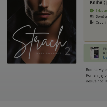
Kniha (
Sklade
Doruče
Osobní
Př
K 
E-
Rodina Myles
Roman, jej b
desivá noc! 