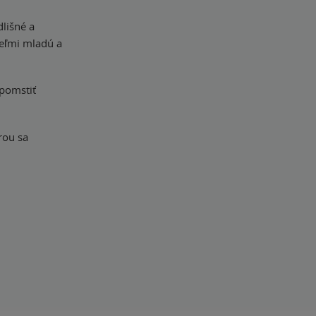
dlišné a
veľmi mladú a
 pomstiť
rou sa