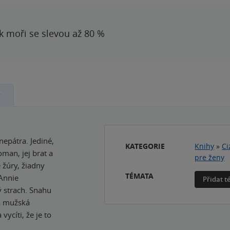
 k moři se slevou až 80 %
y
epátra. Jediné,
KATEGORIE
Knihy
»
Ci
oman, jej brat a
pre ženy
 žúry, žiadny
TÉMATA
 Annie
Přidat 
ý strach. Snahu
ná mužská
cíti, že je to