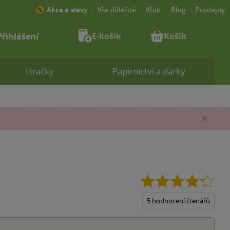
Akce a slevy
Vše důležité
Klub
Blog
Prodejny
E-košík
Košík
Přihlášení
Hračky
Papírnictví a dárky
Zav
4.2
z
5
5 hodnocení čtenářů
hvěz