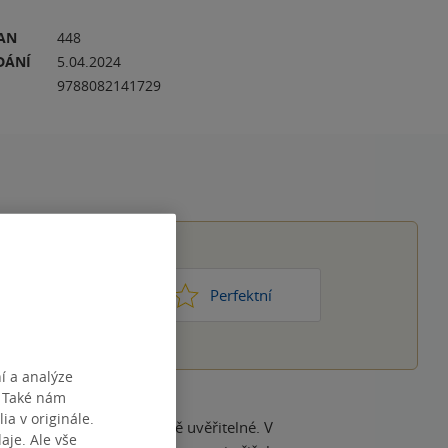
RAN
448
DÁNÍ
5.04.2024
9788082141729
1
2
3
4
5
ic moc
Perfektní
í a analýze
. Také nám
ia v originále.
je. Ale vše