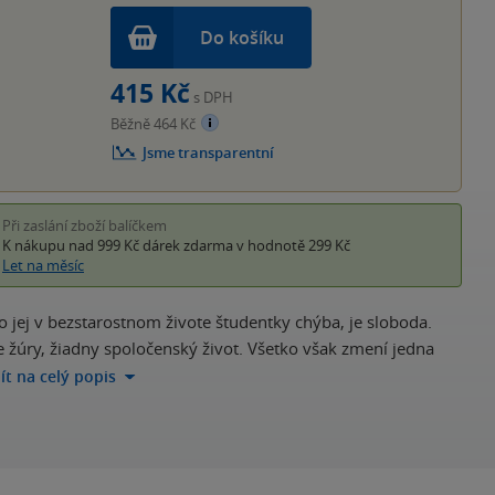
Do košíku
415 Kč
s DPH
Běžně 464 Kč
Jsme transparentní
Při zaslání zboží balíčkem
K nákupu nad 999 Kč
dárek zdarma
v hodnotě 299 Kč
Let na měsíc
o jej v bezstarostnom živote študentky chýba, je sloboda.
e žúry, žiadny spoločenský život. Všetko však zmení jedna
jít na celý popis