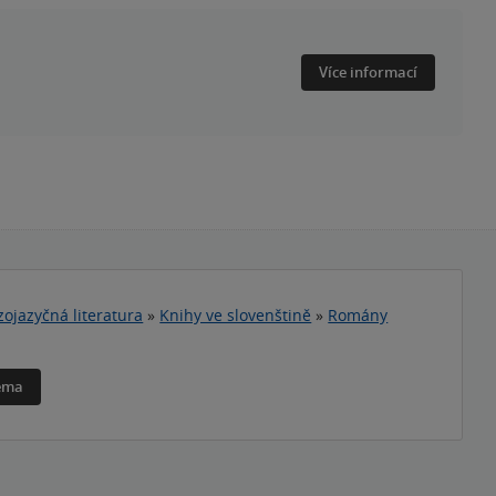
Více informací
zojazyčná literatura
»
Knihy ve slovenštině
»
Romány
téma