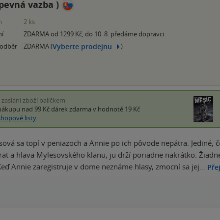
pevná vazba
)
m
2 ks
ní
ZDARMA od 1299 Kč, do 10. 8. předáme dopravci
Vyberte prodejnu
 odběr
ZDARMA (
)
i zaslání zboží balíčkem
nákupu nad 99 Kč
dárek zdarma
v hodnotě 19 Kč
shopové listy
ová sa topí v peniazoch a Annie po ich pôvode nepátra. Jediné, č
rat a hlava Mylesovského klanu, ju drží poriadne nakrátko. Žiadn
Keď Annie zaregistruje v dome neznáme hlasy, zmocní sa jej…
Pře