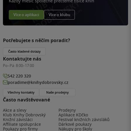
Každý měsíc společně přečteme tisíce knih
Více o aplikaci
Více o klubu
Potřebujete s něčím poradit?
Často kladené dotazy
Kontaktujte nás
Po–Pá:
8:00–17:00
542 220 320
poradime@knihydobrovsky.cz
Všechny kontakty
Naše prodejny
Často navštěvované
Akce a slevy
Prodejny
Klub Knihy Dobrovský
Aplikace KDčko
Knižní závisláci
Festival knižních závisláků
Affiliate spolupráce
Dárkové poukazy
Poukazy pro firmy
Nákupy pro školy