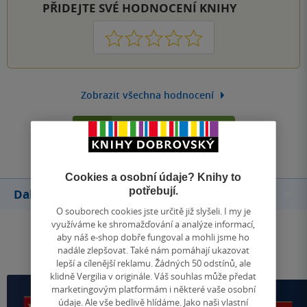
PŘIDEJTE SVÉ HODNOCENÍ KNIHY
1
2
3
4
5
Zobrazit všechna hodnocení
Přidat hodnocení
Cookies a osobní údaje? Knihy to
potřebují.
Další knihy autora
O souborech cookies jste určitě již slyšeli. I my je
využíváme ke shromažďování a analýze informací,
aby náš e-shop dobře fungoval a mohli jsme ho
nadále zlepšovat. Také nám pomáhají ukazovat
lepší a cílenější reklamu. Žádných 50 odstínů, ale
klidně Vergilia v originále. Váš souhlas může předat
marketingovým platformám i některé vaše osobní
údaje. Ale vše bedlivě hlídáme. Jako naši vlastní