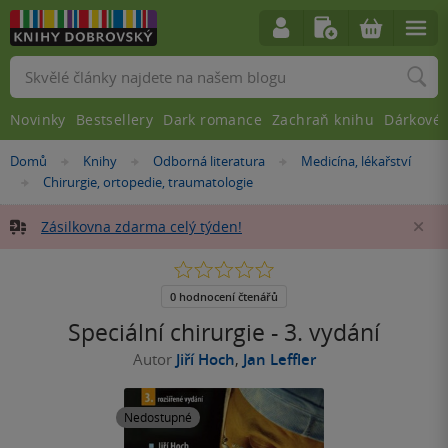
Vyhledávání
Novinky
Bestsellery
Dark romance
Zachraň knihu
Dárkové 
Nacházíte
Domů
Knihy
Odborná literatura
Medicína, lékařství
»
»
»
se
Chirurgie, ortopedie, traumatologie
»
zde:
Zásilkovna zdarma celý týden!
Za
0.0
z
5
0 hodnocení čtenářů
hvězdiček
Speciální chirurgie - 3. vydání
Autor
Jiří Hoch
,
Jan Leffler
Nedostupné