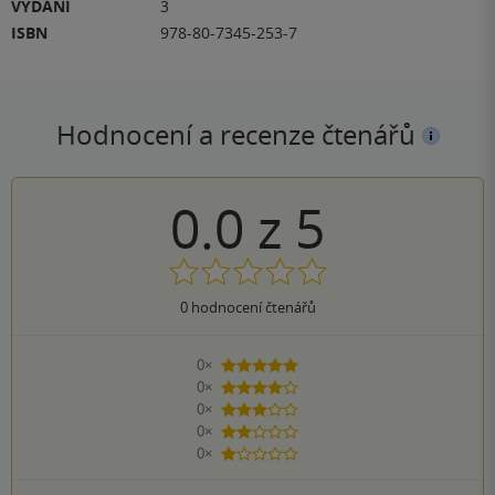
VYDÁNÍ
3
ISBN
978-80-7345-253-7
Hodnocení a recenze čtenářů
0.0
z
5
0
hodnocení čtenářů
0×
5 hvězdiček
0×
4 hvězdičky
0×
3 hvězdičky
0×
2 hvězdičky
0×
1 hvezdička