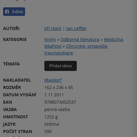
Sdílet
AUTOŘI
Jiří Hoch
|
Jan Leffler
KATEGORIE
Knihy
»
Odborná literatura
»
Medicína,
lékařství
»
Chirurgie, ortopedie,
traumatologie
TÉMATA
Přidat téma
NAKLADATEL
Maxdorf
ROZMĚR
162 x 236 x 45
DATUM VYDÁNÍ
1.11.2011
EAN
9788073452537
VAZBA
pevná vazba
HMOTNOST
1252 g
JAZYK
čeština
POČET STRAN
590