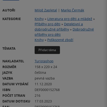
AUTOŘI
Miloš Zapletal
|
Marko Čermák
KATEGORIE
Knihy
»
Literatura pro děti a mládež
»
Příběhy pro děti
»
Detektivní a
dobrodružné příběhy
»
Dobrodružné
příběhy pro děti
Knihy
»
Poškozené zboží
TÉMATA
Přidat téma
NAKLADATEL
Turistashop
ROZMĚR
158 x 220 x 24
JAZYK
čeština
VAZBA
pevná vazba
DATUM VYDÁNÍ
11.12.2020
ISBN
DEF0000152768
POČET STRAN
216
DATUM DOTISKU
17.03.2023
EAN
DEF0000152768