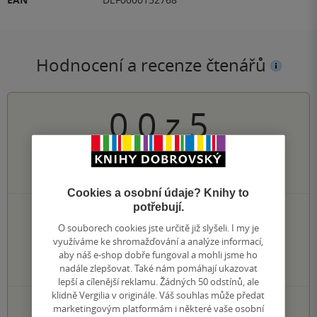
Hodnocení a recenze čtenářů
0.0
z
5
0
hodnocení čtenářů
Cookies a osobní údaje? Knihy to
potřebují.
0×
5 hvězdiček
0×
O souborech cookies jste určitě již slyšeli. I my je
4 hvězdičky
využíváme ke shromažďování a analýze informací,
0×
3 hvězdičky
aby náš e-shop dobře fungoval a mohli jsme ho
0×
2 hvězdičky
nadále zlepšovat. Také nám pomáhají ukazovat
0×
1 hvezdička
lepší a cílenější reklamu. Žádných 50 odstínů, ale
klidně Vergilia v originále. Váš souhlas může předat
PŘIDEJTE SVÉ HODNOCENÍ KNIHY
marketingovým platformám i některé vaše osobní