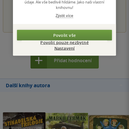
údaje. Ale vše bedlivě hlídáme. Jako naši vlastní
Hodnocení našich knihkupců: 0.0 z 5
knihovnu!
Zjistit více
1
2
3
4
5
Povolit vše
Povolit pouze nezbytné
Zobrazit všechna hodnocení
Nastavení
Přidat hodnocení
Další knihy autora