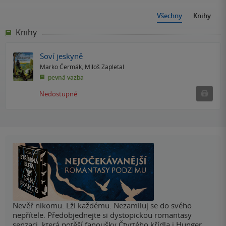
Všechny
Knihy
Knihy
Soví jeskyně
Marko Čermák
,
Miloš Zapletal
pevná vazba
Ned
Nedostupné
Nevěř nikomu. Lži každému. Nezamiluj se do svého
nepřítele. Předobjednejte si dystopickou romantasy
senzaci, která potěší fanoušky Čtvrtého křídla i Hunger