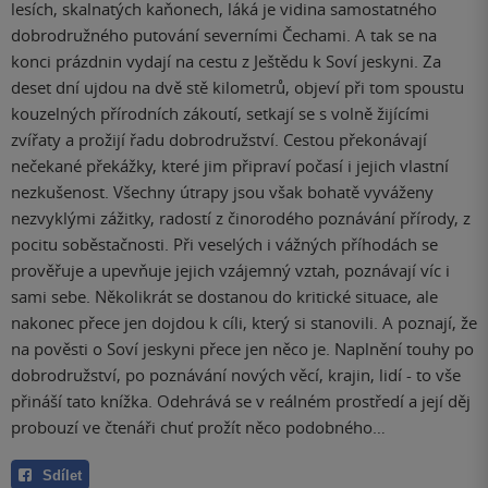
lesích, skalnatých kaňonech, láká je vidina samostatného
dobrodružného putování severními Čechami. A tak se na
konci prázdnin vydají na cestu z Ještědu k Soví jeskyni. Za
deset dní ujdou na dvě stě kilometrů, objeví při tom spoustu
kouzelných přírodních zákoutí, setkají se s volně žijícími
zvířaty a prožijí řadu dobrodružství. Cestou překonávají
nečekané překážky, které jim připraví počasí i jejich vlastní
nezkušenost. Všechny útrapy jsou však bohatě vyváženy
nezvyklými zážitky, radostí z činorodého poznávání přírody, z
pocitu soběstačnosti. Při veselých i vážných příhodách se
prověřuje a upevňuje jejich vzájemný vztah, poznávají víc i
sami sebe. Několikrát se dostanou do kritické situace, ale
nakonec přece jen dojdou k cíli, který si stanovili. A poznají, že
na pověsti o Soví jeskyni přece jen něco je. Naplnění touhy po
dobrodružství, po poznávání nových věcí, krajin, lidí - to vše
přináší tato knížka. Odehrává se v reálném prostředí a její děj
probouzí ve čtenáři chuť prožít něco podobného…
Sdílet