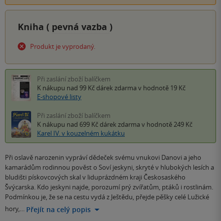
Kniha (
pevná vazba
)
Produkt je vyprodaný.
Při zaslání zboží balíčkem
K nákupu nad 99 Kč
dárek zdarma
v hodnotě 19 Kč
E-shopové listy
Při zaslání zboží balíčkem
K nákupu nad 699 Kč
dárek zdarma
v hodnotě 249 Kč
Karel IV. v kouzelném kukátku
Při oslavě narozenin vypráví dědeček svému vnukovi Danovi a jeho
kamarádům rodinnou pověst o Soví jeskyni, skryté v hlubokých lesích a
bludišti pískovcových skal v liduprázdném kraji Českosaského
Švýcarska. Kdo jeskyni najde, porozumí prý zvířatům, ptáků i rostlinám.
Podmínkou je, že se na cestu vydá z Ještědu, přejde pěšky celé Lužické
hory,…
Přejít na celý popis