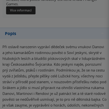
Games.
Více informací
Popis
Při oslavě narozenin vypráví dědeček svému vnukovi Danovi
a jeho kamarádům rodinnou pověst o Soví jeskyni, skryté v
hlubokých lesích a bludišti pískovcových skal v liduprázdném
kraji Českosaského Švýcarska. Kdo jeskyni najde, porozumí
prý zvířatům, ptáků i rostlinám. Podmínkou je, že se na cestu
vydá z Ještědu, přejde pěšky celé Lužické hory, všechny noci
stráví v přírodě pod stanem, v nouzovém přístřešku nebo pod
širákem a jídlo si musí připravit na ohništi vlastníma rukama.
Danovi, Martinovi i Rendovi je už patnáct let a té staré rodové
pověsti se nedůvěřivě usmívají, je to pro ně dětinská bajka. Co
je však zaujme, je vyprávění o horách, údolích, nekonečných