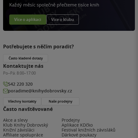
Každý měsíc společně přečteme tisíce knih
Více o aplikaci
Více o klubu
Potřebujete s něčím poradit?
Často kladené dotazy
Kontaktujte nás
Po–Pá:
8:00–17:00
542 220 320
poradime@knihydobrovsky.cz
Všechny kontakty
Naše prodejny
Často navštěvované
Akce a slevy
Prodejny
Klub Knihy Dobrovský
Aplikace KDčko
Knižní závisláci
Festival knižních závisláků
Affiliate spolupráce
Dárkové poukazy