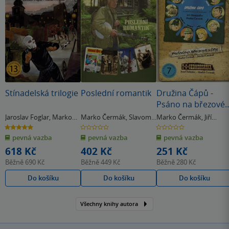
Stínadelská trilogie
Poslední romantik
Družina Čápů -
Psáno na březové
kůře, T. O.
Jaroslav Foglar
,
Marko
Marko Čermák
,
Slavomil
Marko Čermák
,
Jiří
Sedmdesátka,
Čermák
Janov
Hromádko
5.0
0.0
0.0
z
z
z
Tábor ve Žlutých
pevná vazba
pevná vazba
pevná vazba
5
5
5
hvězdiček
hvězdiček
hvězdiček
skalách
618 Kč
402 Kč
251 Kč
Běžně
690 Kč
Běžně
449 Kč
Běžně
280 Kč
Do košíku
Do košíku
Do košíku
Všechny knihy autora