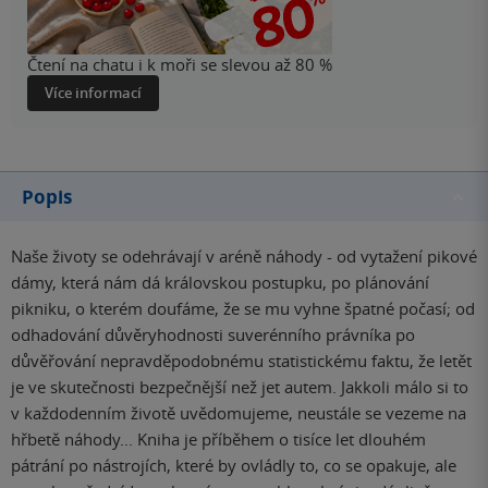
Čtení na chatu i k moři se slevou až 80 %
Více informací
Popis
Naše životy se odehrávají v aréně náhody - od vytažení pikové
dámy, která nám dá královskou postupku, po plánování
pikniku, o kterém doufáme, že se mu vyhne špatné počasí; od
odhadování důvěryhodnosti suverénního právníka po
důvěřování nepravděpodobnému statistickému faktu, že letět
je ve skutečnosti bezpečnější než jet autem. Jakkoli málo si to
v každodenním životě uvědomujeme, neustále se vezeme na
hřbetě náhody... Kniha je příběhem o tisíce let dlouhém
pátrání po nástrojích, které by ovládly to, co se opakuje, ale