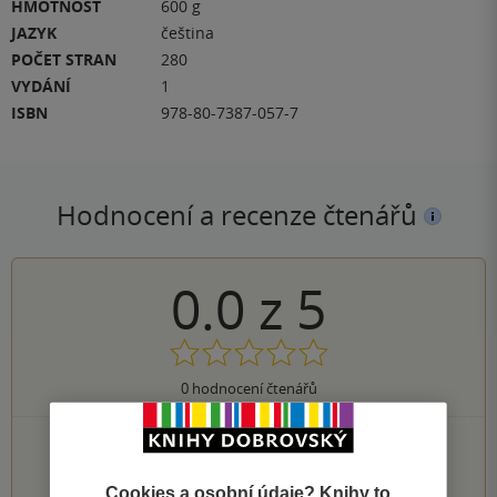
HMOTNOST
600 g
JAZYK
čeština
POČET STRAN
280
VYDÁNÍ
1
ISBN
978-80-7387-057-7
Hodnocení a recenze čtenářů
0.0
z
5
0
hodnocení čtenářů
0×
5 hvězdiček
0×
4 hvězdičky
0×
Cookies a osobní údaje? Knihy to
3 hvězdičky