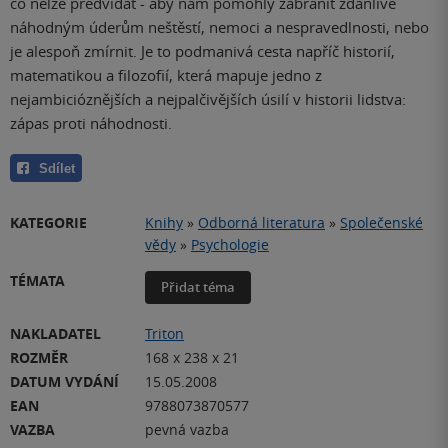
co nelze předvídat - aby nám pomohly zabránit zdánlivě
náhodným úderům neštěstí, nemoci a nespravedlnosti, nebo
je alespoň zmírnit. Je to podmanivá cesta napříč historií,
matematikou a filozofií, která mapuje jedno z
nejambicióznějších a nejpalčivějších úsilí v historii lidstva:
zápas proti náhodnosti.
Sdílet
KATEGORIE
Knihy
»
Odborná literatura
»
Společenské
vědy
»
Psychologie
TÉMATA
Přidat téma
NAKLADATEL
Triton
ROZMĚR
168 x 238 x 21
DATUM VYDÁNÍ
15.05.2008
EAN
9788073870577
VAZBA
pevná vazba