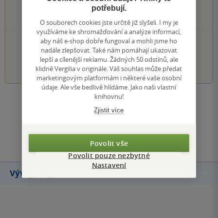
0×
potřebují.
2 hvězdičky
0×
1 hvezdička
O souborech cookies jste určitě již slyšeli. I my je
využíváme ke shromažďování a analýze informací,
PŘIDEJTE SVÉ HODNOCENÍ KNIHY
aby náš e-shop dobře fungoval a mohli jsme ho
nadále zlepšovat. Také nám pomáhají ukazovat
lepší a cílenější reklamu. Žádných 50 odstínů, ale
1
2
3
4
5
klidně Vergilia v originále. Váš souhlas může předat
marketingovým platformám i některé vaše osobní
údaje. Ale vše bedlivě hlídáme. Jako naši vlastní
knihovnu!
Zobrazit všechna hodnocení
Zjistit více
Přidat hodnocení
Povolit vše
Povolit pouze nezbytné
Nastavení
Vývoj ceny