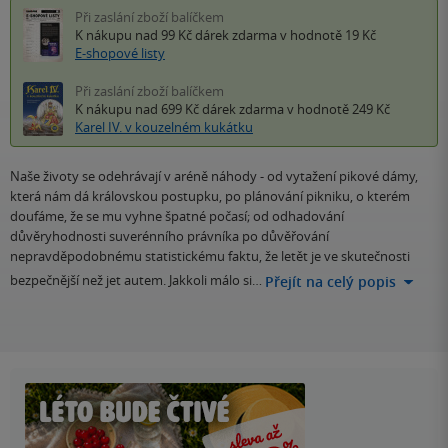
Při zaslání zboží balíčkem
K nákupu nad 99 Kč
dárek zdarma
v hodnotě 19 Kč
E-shopové listy
Při zaslání zboží balíčkem
K nákupu nad 699 Kč
dárek zdarma
v hodnotě 249 Kč
Karel IV. v kouzelném kukátku
Naše životy se odehrávají v aréně náhody - od vytažení pikové dámy,
která nám dá královskou postupku, po plánování pikniku, o kterém
doufáme, že se mu vyhne špatné počasí; od odhadování
důvěryhodnosti suverénního právníka po důvěřování
nepravděpodobnému statistickému faktu, že letět je ve skutečnosti
bezpečnější než jet autem. Jakkoli málo si…
Přejít na celý popis