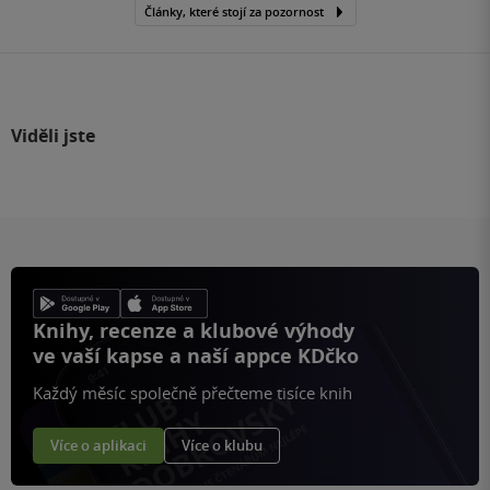
Články, které stojí za pozornost
Viděli jste
Knihy, recenze a klubové výhody
ve vaší kapse a naší appce KDčko
Každý měsíc společně přečteme tisíce knih
Více o aplikaci
Více o klubu