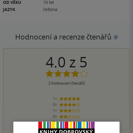
OD VĚKU
10 let
JAZYK
čeština
Hodnocení a recenze čtenářů
4.0
z
5
2
hodnocení čtenářů
1×
5 hvězdiček
0×
4 hvězdičky
1×
3 hvězdičky
0×
2 hvězdičky
0×
1 hvezdička