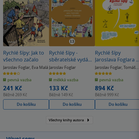
Rychlé šípy: Jak to
Rychlé šípy -
Rychlé šípy
všechno začalo
sběratelské vydání
Jaroslava Foglara a
- 13. díl
Jana Fischera
Jaroslav Foglar
,
Eva Malá
Jaroslav Foglar
Jaroslav Foglar
,
Tomáš
Prokůpek
4.0
5.0
5.0
z
z
z
pevná vazba
měkká vazba
pevná vazba
5
5
5
hvězdiček
hvězdiček
hvězdiček
241 Kč
133 Kč
894 Kč
Běžně
269 Kč
Běžně
149 Kč
Běžně
999 Kč
Do košíku
Do košíku
Do košíku
Všechny knihy autora
Vývoj ceny