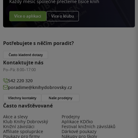
Každý měsíc společně přečteme tisíce knih
Více o aplikaci
Více o klubu
Potřebujete s něčím poradit?
Často kladené dotazy
Kontaktujte nás
Po–Pá:
8:00–17:00
542 220 320
poradime@knihydobrovsky.cz
Všechny kontakty
Naše prodejny
Často navštěvované
Akce a slevy
Prodejny
Klub Knihy Dobrovský
Aplikace KDčko
Knižní závisláci
Festival knižních závisláků
Affiliate spolupráce
Dárkové poukazy
Poukazy pro firmy
Nákupy pro školy