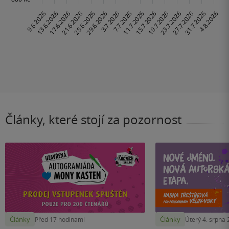
Články, které stojí za pozornost
Články
Články
Před 17 hodinami
Úterý 4. srpna