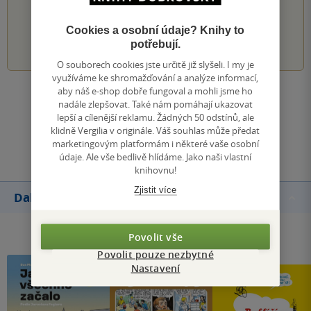
PŘIDEJTE SVÉ HODNOCENÍ KNIHY
Cookies a osobní údaje? Knihy to
1
2
3
4
5
potřebují.
O souborech cookies jste určitě již slyšeli. I my je
využíváme ke shromažďování a analýze informací,
aby náš e-shop dobře fungoval a mohli jsme ho
Zobrazit všechna hodnocení
nadále zlepšovat. Také nám pomáhají ukazovat
lepší a cílenější reklamu. Žádných 50 odstínů, ale
klidně Vergilia v originále. Váš souhlas může předat
Přidat hodnocení
marketingovým platformám i některé vaše osobní
údaje. Ale vše bedlivě hlídáme. Jako naši vlastní
knihovnu!
Zjistit více
Další knihy autora
Povolit vše
Povolit pouze nezbytné
Nastavení