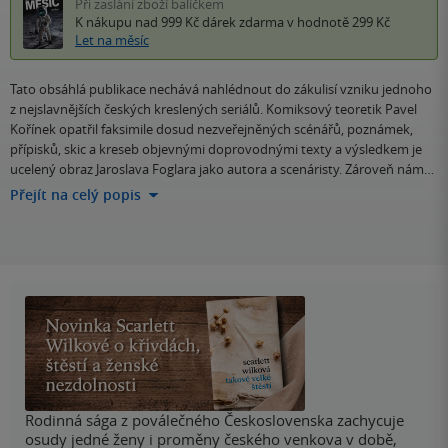
Při zaslání zboží balíčkem
K nákupu nad 999 Kč
dárek zdarma
v hodnotě 299 Kč
Let na měsíc
Tato obsáhlá publikace nechává nahlédnout do zákulisí vzniku jednoho
z nejslavnějších českých kreslených seriálů. Komiksový teoretik Pavel
Kořínek opatřil faksimile dosud nezveřejněných scénářů, poznámek,
přípisků, skic a kreseb objevnými doprovodnými texty a výsledkem je
ucelený obraz Jaroslava Foglara jako autora a scenáristy. Zároveň nám…
Přejít na celý popis
Rodinná sága z poválečného Československa zachycuje
osudy jedné ženy i proměny českého venkova v době,