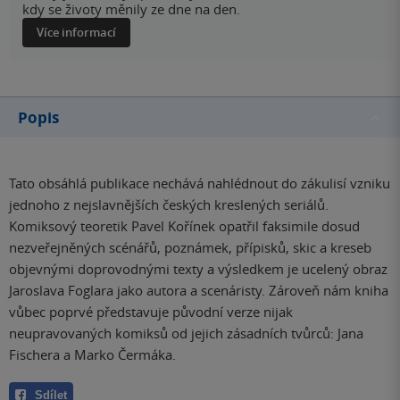
kdy se životy měnily ze dne na den.
Více informací
Popis
Tato obsáhlá publikace nechává nahlédnout do zákulisí vzniku
jednoho z nejslavnějších českých kreslených seriálů.
Komiksový teoretik Pavel Kořínek opatřil faksimile dosud
nezveřejněných scénářů, poznámek, přípisků, skic a kreseb
objevnými doprovodnými texty a výsledkem je ucelený obraz
Jaroslava Foglara jako autora a scenáristy. Zároveň nám kniha
vůbec poprvé představuje původní verze nijak
neupravovaných komiksů od jejich zásadních tvůrců: Jana
Fischera a Marko Čermáka.
Sdílet