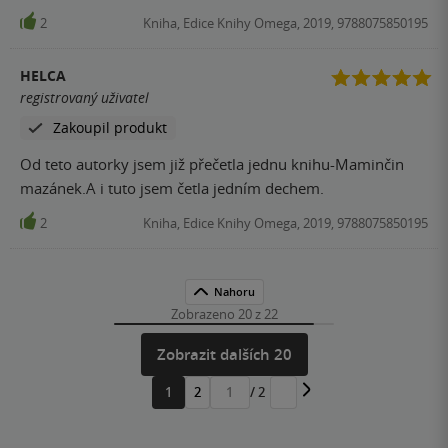
2
Kniha, Edice Knihy Omega, 2019, 9788075850195
HELCA
registrovaný uživatel
Zakoupil produkt
Od teto autorky jsem již přečetla jednu knihu-Maminčin
mazánek.A i tuto jsem četla jedním dechem.
2
Kniha, Edice Knihy Omega, 2019, 9788075850195
Nahoru
Zobrazeno 20 z 22
Zobrazit dalších 20
1
2
/ 2
Přejít
na
stránku