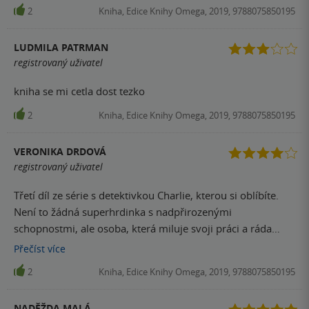
2
Kniha, Edice Knihy Omega, 2019, 9788075850195
LUDMILA PATRMAN
registrovaný uživatel
kniha se mi cetla dost tezko
2
Kniha, Edice Knihy Omega, 2019, 9788075850195
VERONIKA DRDOVÁ
registrovaný uživatel
Třetí díl ze série s detektivkou Charlie, kterou si oblíbíte.
Není to žádná superhrdinka s nadpřirozenými
schopnostmi, ale osoba, která miluje svoji práci a ráda
pomáhá všem lidem kolem sebe. Působí opravdu velmi
Přečíst
více
skutečně a přirozeně. Vyšetřování případu se prolíná s
2
Kniha, Edice Knihy Omega, 2019, 9788075850195
kapitolami, kdy sledujeme jednání a příběh vraha. Takto
známe na konci knihy opravdu celý příběh a žádné otázky
NADĚŽDA MALÁ