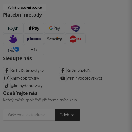
Volné pracovní pozice
Platební metody
+ 17
Sledujte nás
KnihyDobrovsky.cz
Knižní závisláci
knihydobrovsky
@knihydobrovskycz
@knihydobrovsky
Odebírejte nás
Každý měsíc společně přečteme tisíce knih
Odebírat