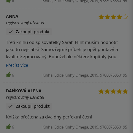
6
Kniha, Edice Knihy Omega, 2019, 9788075850195
ANNA
registrovaný uživatel
Zakoupil produkt
Třetí knihu od spisovatelky Sarah Flint musím hodnotit
jako tu nejslabší. Samozřejmě příběh je opět poutavý a
kvalitně zpracovaný. Bohužel ale některé kapitoly jsou
poněkud hodně popisné a chvílemi jsem se nudila. Kdyby
Přečíst
více
bylo o pár stránek popisu méně, knize by to určitě dodalo
6
Kniha, Edice Knihy Omega, 2019, 9788075850195
větší spád. Na spisovatelku ale nedám dopustit a jdu se s
chutí vrhnout na další díl!
DAŇKOVÁ ALENA
registrovaný uživatel
Zakoupil produkt
Knížka přečtena za dva dny perfektní čtení
6
Kniha, Edice Knihy Omega, 2019, 9788075850195