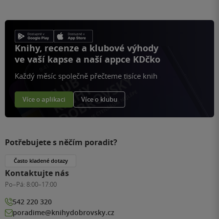
Knihy, recenze a klubové výhody
ve vaší kapse a naší appce KDčko
Každý měsíc společně přečteme tisíce knih
Více o aplikaci
Více o klubu
Potřebujete s něčím poradit?
Často kladené dotazy
Kontaktujte nás
Po–Pá:
8:00–17:00
542 220 320
poradime@knihydobrovsky.cz