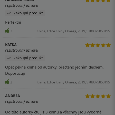
nejsou nedořešené. Tento díl byl nejdelší a možná proto mi
registrovaný uživatel
připadal trochu zdlouhavý a moc popisný. Celkově ale opět
Zakoupil produkt
dobré čtení.
Perfektní
2
Kniha, Edice Knihy Omega, 2019, 9788075850195
KATKA
registrovaný uživatel
Zakoupil produkt
Opět pěkná kniha od autorky, přečteno jedním dechem.
Doporučuji
2
Kniha, Edice Knihy Omega, 2019, 9788075850195
ANDREA
registrovaný uživatel
Od této autorky čtu již 3 knihu a všechny jsou výborné