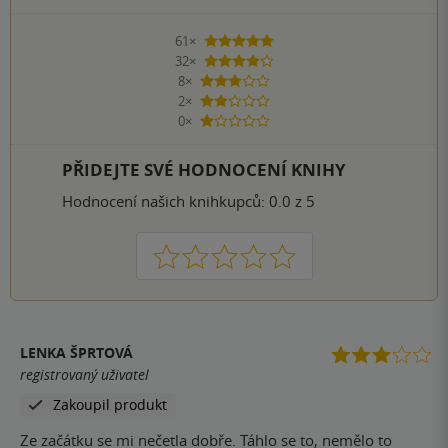
61×
5 hvězdiček
32×
4 hvězdičky
8×
3 hvězdičky
2×
2 hvězdičky
0×
1 hvezdička
PŘIDEJTE SVÉ HODNOCENÍ KNIHY
Hodnocení našich knihkupců: 0.0 z 5
1
2
3
4
5
LENKA ŠPRTOVÁ
registrovaný uživatel
Zakoupil produkt
Ze začátku se mi nečetla dobře. Táhlo se to, nemělo to