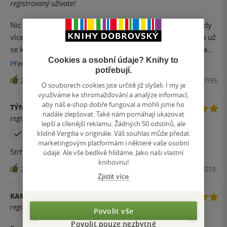
registrovaný uživatel
Nic moc. Plno stránek mě vyloženě nudilo. Méně je někdy
více. Chvílemi jsem měla chuť knihu v polovině odložit a už
se k ní nevrátit. Nakonec jsem se přemohla a prokousala
Cookies a osobní údaje? Knihy to
se, až do konce.
Přečíst
více
potřebují.
2
Kniha, Edice Knihy Omega, 2019, 9788075850195
O souborech cookies jste určitě již slyšeli. I my je
využíváme ke shromažďování a analýze informací,
aby náš e-shop dobře fungoval a mohli jsme ho
TÝNA123
nadále zlepšovat. Také nám pomáhají ukazovat
registrovaný uživatel
lepší a cílenější reklamu. Žádných 50 odstínů, ale
klidně Vergilia v originále. Váš souhlas může předat
Zakoupil produkt
Hodnoceno z aplikace
marketingovým platformám i některé vaše osobní
Strhující příběh, napínavý do poslední strany
údaje. Ale vše bedlivě hlídáme. Jako naši vlastní
knihovnu!
2
E-kniha, Edice Knihy Omega, 2019,
Zjistit více
KAMILA
registrovaný uživatel
Povolit vše
Povolit pouze nezbytné