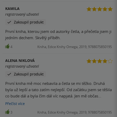
KAMILA
registrovaný uživatel
Zakoupil produkt
První kniha, kterou jsem od autorky četla, a přečetla jsem ji
jedním dechem. Skvělý příběh.
4
Kniha, Edice Knihy Omega, 2019, 9788075850195
ALENA NIKLOVÁ
registrovaný uživatel
Zakoupil produkt
První kniha mě moc nebavila a četla se mi těžko. Druhá
byla už lepší a tato zatím nejlepší. Od začátku jsem se těšila
co bude dál a byla čím dál víc napjatá. Jen mě občas
nebavilo zdlouhavé popisování některých míst, proto čtyři
Přečíst
více
hvězdičky. Každopádně doporučuji
3
Kniha, Edice Knihy Omega, 2019, 9788075850195