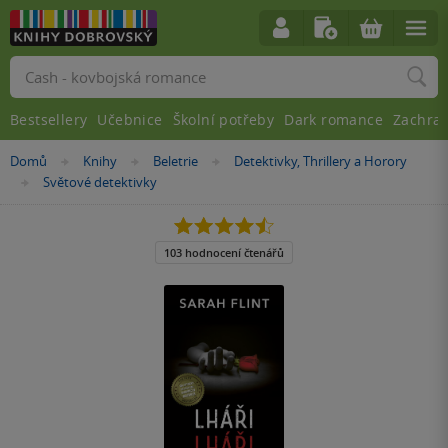
Vyhledávání
Bestsellery
Učebnice
Školní potřeby
Dark romance
Zachra
Nacházíte
Domů
Knihy
Beletrie
Detektivky, Thrillery a Horory
»
»
»
se
Světové detektivky
»
zde:
4.5
z
5
103 hodnocení čtenářů
hvězdiček