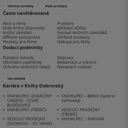
Všechny kontakty
Naše prodejny
Často navštěvované
Akce a slevy
Prodejny
Klub Knihy Dobrovský
Aplikace KDčko
Knižní závisláci
Festival knižních závisláků
Affiliate spolupráce
Dárkové poukazy
Poukazy pro firmy
Nákupy pro školy
Dodací podmínky
Platební metody
Doprava
Obchodní podmínky
Reklamace a vrácení
Ochrana osobních údajů
Nastavení cookies
Vše důležité
Kariéra v Knihy Dobrovský
KNIHKUPEC (ZKRÁCENÝ
KNIHKUPEC - BRNO (Galerie
ÚVAZEK) - ČESKÉ
Vaňkovka)
BUDĚJOVICE
KNIHKUPEC (TŘEBÍČ)
VEDOUCÍ PRODEJNY
(TŘEBÍČ)
VEDOUCÍ PRODEJNY
KNIHKUPEC - KARVINÁ
(OLOMOUC - OC HANÁ)