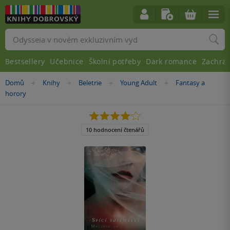
Vyhledávání
Bestsellery
Učebnice
Školní potřeby
Dark romance
Zachra
Nacházíte
Domů
Knihy
Beletrie
Young Adult
Fantasy a
»
»
»
»
se
horory
zde:
4.0
z
5
10 hodnocení čtenářů
hvězdiček