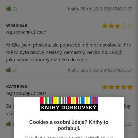
26
Kniha, BB art, 2013, 9788074613357
WNIKISEK
registrovaný uživatel
Knížku jsem přečetla, ale popravdě mě moc neoslovila. Pro
mě to bylo takový neslaný, nemastný, nevím no, i když
jako námět samotný má něco do sebe.
24
Kniha, BB art, 2013, 9788074613357
KATERINA
registrovaný uživatel
Za mě, kniha byla super, moc se mi líbila. Vřele doporučuji
všem.
Cookies a osobní údaje? Knihy to
12
Kniha, BB art, 2013, 9788074613357
potřebují.
O souborech cookies jste určitě již slyšeli. I my je