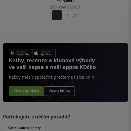
Nahoru
Zobrazeno 20 z 20
1
/ 1
Přejít
na
stránku
Knihy, recenze a klubové výhody
ve vaší kapse a naší appce KDčko
Každý měsíc společně přečteme tisíce knih
Více o aplikaci
Více o klubu
Potřebujete s něčím poradit?
Často kladené dotazy