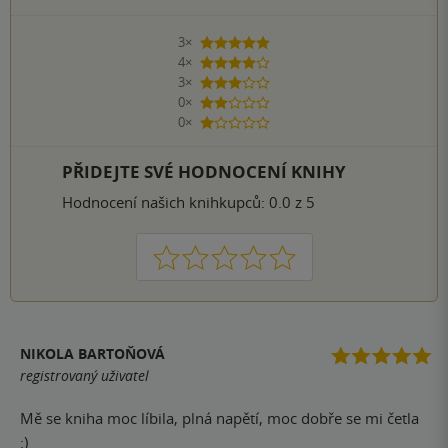
3×
5 hvězdiček
4×
4 hvězdičky
3×
3 hvězdičky
0×
2 hvězdičky
0×
1 hvezdička
PŘIDEJTE SVÉ HODNOCENÍ KNIHY
Hodnocení našich knihkupců: 0.0 z 5
1
2
3
4
5
NIKOLA BARTOŇOVÁ
registrovaný uživatel
Mě se kniha moc líbila, plná napětí, moc dobře se mi četla
:)