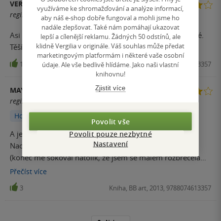
VERONIKA
využíváme ke shromažďování a analýze informací,
registrovaný uživatel
aby náš e-shop dobře fungoval a mohli jsme ho
nadále zlepšovat. Také nám pomáhají ukazovat
Asi nejlepší díl z celé série. Napínavé a neuvěřitelně čtivé.
lepší a cílenější reklamu. Žádných 50 odstínů, ale
klidně Vergilia v originále. Váš souhlas může předat
Těším se na další.
marketingovým platformám i některé vaše osobní
10
Kniha, BB art, 2013, 9788074613357
údaje. Ale vše bedlivě hlídáme. Jako naši vlastní
knihovnu!
Zjistit více
MAYA_KOTORI
registrovaný uživatel
Hodnoceno z aplikace
Povolit vše
A je tu další pokračování, které mě taktéž nezklamalo.
Povolit pouze nezbytné
Nastavení
Naopak mě mile překvapilo a nic z toho jsem nečekala
(konec mě šokoval natolik, že jsem se málem rozbrečela
haha). Každopádně už čtu poslední díl tak mě zajímá jak to
Přečíst
více
s naší hlavní hrdinkou dopadne
3
Kniha, BB art, 2013, 9788074613357