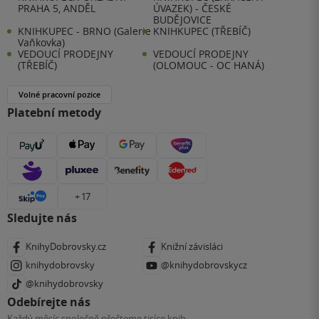
PRAHA 5, ANDĚL
ÚVAZEK) - ČESKÉ
BUDĚJOVICE
KNIHKUPEC - BRNO (Galerie
KNIHKUPEC (TŘEBÍČ)
Vaňkovka)
VEDOUCÍ PRODEJNY
VEDOUCÍ PRODEJNY
(TŘEBÍČ)
(OLOMOUC - OC HANÁ)
Volné pracovní pozice
Platební metody
+ 17
Sledujte nás
KnihyDobrovsky.cz
Knižní závisláci
knihydobrovsky
@knihydobrovskycz
@knihydobrovsky
Odebírejte nás
Každý měsíc společně přečteme tisíce knih