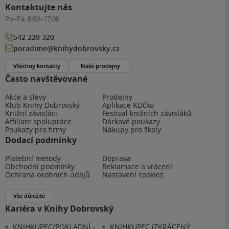
Kontaktujte nás
Po–Pá:
8:00–17:00
542 220 320
poradime@knihydobrovsky.cz
Všechny kontakty
Naše prodejny
Často navštěvované
Akce a slevy
Prodejny
Klub Knihy Dobrovský
Aplikace KDčko
Knižní závisláci
Festival knižních závisláků
Affiliate spolupráce
Dárkové poukazy
Poukazy pro firmy
Nákupy pro školy
Dodací podmínky
Platební metody
Doprava
Obchodní podmínky
Reklamace a vrácení
Ochrana osobních údajů
Nastavení cookies
Vše důležité
Kariéra v Knihy Dobrovský
KNIHKUPEC/POKLADNÍ -
KNIHKUPEC (ZKRÁCENÝ