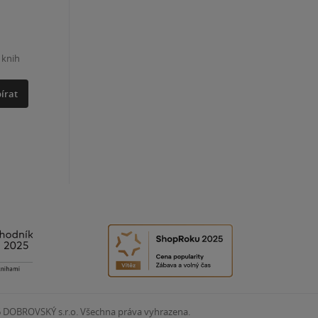
 knih
írat
6
DOBROVSKÝ s.r.o. Všechna práva vyhrazena.