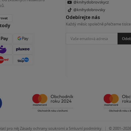
@knihydobrovskycz
ců.
@knihydobrovsky
Odebírejte nás
rovat
Každý měsíc společně přečteme tisíce
etody
Odeb
|
atí pro něj
Zásady ochrany soukromí
a
Smluvní podmínky
.
© 2001–202