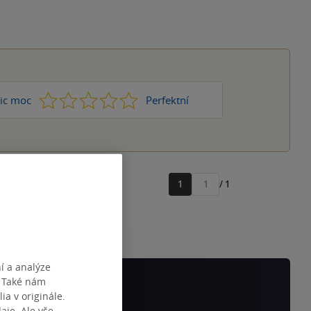
1
2
3
4
5
ic moc
Perfektní
1
/ 1
Přejít
na
stránku
í a analýze
. Také nám
ia v originále.
je. Ale vše