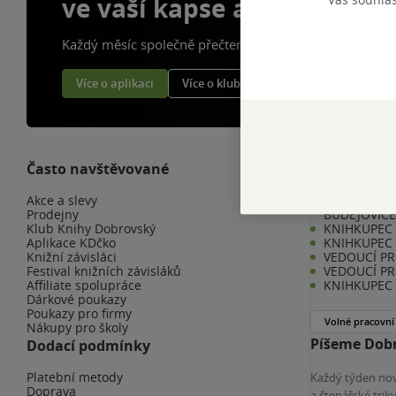
ve vaší kapse a naší appce
Každý měsíc společně přečteme tisíce knih
Více o aplikaci
Více o klubu
Často navštěvované
Kariéra v K
Akce a slevy
KNIHKUPEC 
Prodejny
BUDĚJOVIC
Klub Knihy Dobrovský
KNIHKUPEC -
Aplikace KDčko
KNIHKUPEC 
Knižní závisláci
VEDOUCÍ PR
Festival knižních závisláků
VEDOUCÍ PR
Affiliate spolupráce
KNIHKUPEC 
Dárkové poukazy
Poukazy pro firmy
Volné pracovní
Nákupy pro školy
Píšeme Dobr
Dodací podmínky
Platební metody
Každý týden nov
Doprava
a čtenářské tri