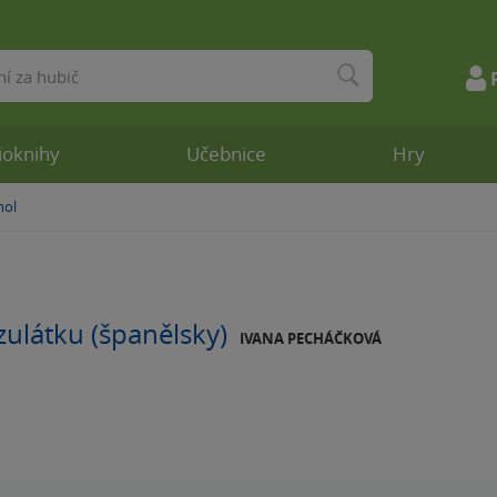
ioknihy
Učebnice
Hry
nol
ulátku (španělsky)
IVANA PECHÁČKOVÁ