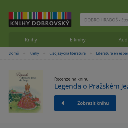
Vyhledávání
Knihy
E-knihy
Aud
Nacházíte
Domů
Knihy
Cizojazyčná literatura
Literatura en espa
»
»
»
se
zde:
Recenze na knihu
Legenda o Pražském Jez
Zobrazit knihu