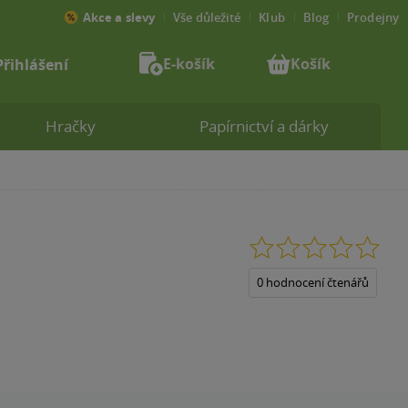
Akce a slevy
Vše důležité
Klub
Blog
Prodejny
E-košík
Košík
Přihlášení
Hračky
Papírnictví a dárky
0.0
z
5
0 hodnocení čtenářů
hvězdiček