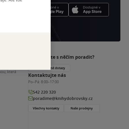
Potřebujete s něčím poradit?
nihy
Často kladené dotazy
ou, která
Kontaktujte nás
Po–Pá:
8:00–17:00
542 220 320
poradime@knihydobrovsky.cz
Všechny kontakty
Naše prodejny