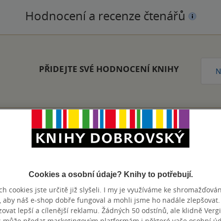
Hodnocení a recenze čtenářů
PŘIDEJTE SVÉ HODNOCENÍ KNIHY
N
Zobrazeno 20 z 20
Cookies a osobní údaje? Knihy to potřebují.
h cookies jste určitě již slyšeli. I my je využíváme ke shromažďován
, aby náš e-shop dobře fungoval a mohli jsme ho nadále zlepšovat
výhody
vat lepší a cílenější reklamu. Žádných 50 odstínů, ale klidně Vergil
s může předat marketingovým platformám i některé vaše osobní úda