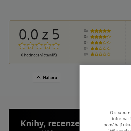
0.0
z
5
0×
5 hvězdiček
0×
4 hvězdičky
0×
3 hvězdičky
0×
2 hvězdičky
0×
0
hodnocení čtenářů
1 hvezdička
Nahoru
O souborec
informací
Knihy, recenze a klubové 
pomáhají ukazo
Váš souhla