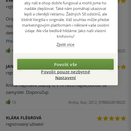
EVA ŠAMÁNKOVÁ
aby náš e-shop dobře fungoval a mohli jsme ho
registrovaný uživatel
nadále zlepšovat. Také nám pomáhají ukazovat
lepší a cílenější reklamu. Žádných 50 odstínů, ale
Originální kniha.Začátek byl sice dosti utahaný a vcelku
klidně Vergilia v originále. Váš souhlas může předat
marketingovým platformám i některé vaše osobní
nezáživný, ale jakmile se to dalo do pohybu... Klasická
údaje. Ale vše bedlivě hlídáme. Jako naši vlastní
detektivka prožívá vrchol v momentě odhalení
knihovnu!
vraha/padoucha, ale tady největší překvapení tkví v úplně
Přečíst
více
Zjistit více
něčem jiném...
15
Kniha, Ikar, 2012, 9788024918020
Povolit vše
JANA H.
Povolit pouze nezbytné
registrovaný uživatel
Nastavení
Kniha napínavá ,každý si v ní něco najde,donutí se
zamyslet .Doporučuji.
13
Kniha, Ikar, 2012, 9788024918020
KLÁRA FLÉGROVÁ
registrovaný uživatel