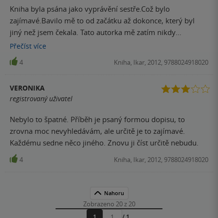
Kniha byla psána jako vyprávění sestře.Což bylo
zajímavé.Bavilo mě to od začátku až dokonce, který byl
jiný než jsem čekala. Tato autorka mě zatím nikdy
nezklamala.
Přečíst
více
4
Kniha, Ikar, 2012, 9788024918020
VERONIKA
registrovaný uživatel
Nebylo to špatné. Příběh je psaný formou dopisu, to
zrovna moc nevyhledávám, ale určitě je to zajímavé.
Každému sedne něco jiného. Znovu ji číst určitě nebudu.
4
Kniha, Ikar, 2012, 9788024918020
Nahoru
Zobrazeno 20 z 20
1
/ 1