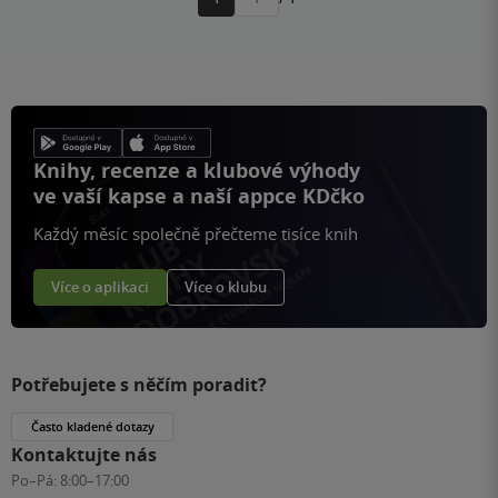
Přejít
na
stránku
Knihy, recenze a klubové výhody
ve vaší kapse a naší appce KDčko
Každý měsíc společně přečteme tisíce knih
Více o aplikaci
Více o klubu
Potřebujete s něčím poradit?
Často kladené dotazy
Kontaktujte nás
Po–Pá:
8:00–17:00