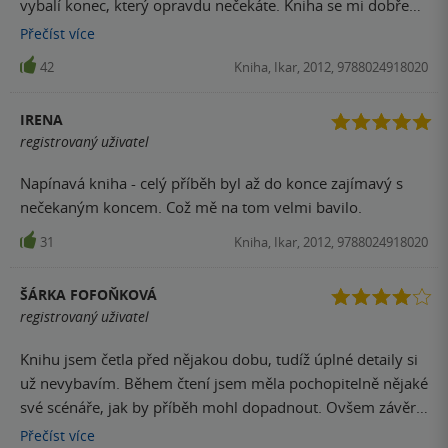
vybalí konec, který opravdu nečekáte. Kniha se mi dobře
četla, žádný extrémně složitý děj to není, ale čtenáře baví
Přečíst
více
od začátku až do konce. Určitě doporučuji přečíst.
42
Kniha, Ikar, 2012, 9788024918020
IRENA
registrovaný uživatel
Napínavá kniha - celý příběh byl až do konce zajímavý s
nečekaným koncem. Což mě na tom velmi bavilo.
31
Kniha, Ikar, 2012, 9788024918020
ŠÁRKA FOFOŇKOVÁ
registrovaný uživatel
Knihu jsem četla před nějakou dobu, tudíž úplné detaily si
už nevybavím. Během čtení jsem měla pochopitelně nějaké
své scénáře, jak by příběh mohl dopadnout. Ovšem závěr v
podání autorky byl šokující. Knihu určitě doporučuji,
Přečíst
více