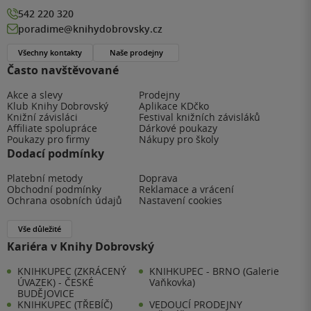
542 220 320
poradime@knihydobrovsky.cz
Všechny kontakty
Naše prodejny
Často navštěvované
Akce a slevy
Prodejny
Klub Knihy Dobrovský
Aplikace KDčko
Knižní závisláci
Festival knižních závisláků
Affiliate spolupráce
Dárkové poukazy
Poukazy pro firmy
Nákupy pro školy
Dodací podmínky
Platební metody
Doprava
Obchodní podmínky
Reklamace a vrácení
Ochrana osobních údajů
Nastavení cookies
Vše důležité
Kariéra v Knihy Dobrovský
KNIHKUPEC (ZKRÁCENÝ
KNIHKUPEC - BRNO (Galerie
ÚVAZEK) - ČESKÉ
Vaňkovka)
BUDĚJOVICE
KNIHKUPEC (TŘEBÍČ)
VEDOUCÍ PRODEJNY