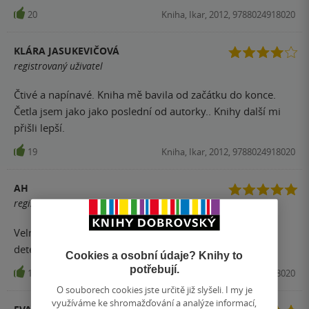
protože je svým způsobem hodně originální. Konec totiž
20
Kniha, Ikar, 2012, 9788024918020
není úplně uzavřený a záleží na vás, jak s ním naložíte.
KLÁRA JASUKEVIČOVÁ
registrovaný uživatel
Čtivé a napínavé. Kniha mě bavila od začátku do konce.
Četla jsem jako jako poslední od autorky.. Knihy další mi
přišli lepší.
19
Kniha, Ikar, 2012, 9788024918020
AH
registrovaný uživatel
Velmi napínavá kniha s nečekaným rozuzlením. Čtivá
detektivka, bez jakýchkoliv zádrhelů.
Cookies a osobní údaje? Knihy to
potřebují.
17
Kniha, Ikar, 2012, 9788024918020
O souborech cookies jste určitě již slyšeli. I my je
využíváme ke shromažďování a analýze informací,