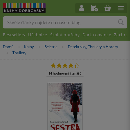
Vyhledávání
Bestsellery
Učebnice
Školní potřeby
Dark romance
Zachra
Nacházíte
Domů
Knihy
Beletrie
Detektivky, Thrillery a Horory
»
»
»
se
Thrillery
»
zde:
4.3
z
5
14 hodnocení čtenářů
hvězdiček