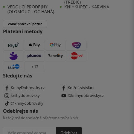
(TŘEBÍČ)
VEDOUCÍ PRODEJNY
KNIHKUPEC - KARVINÁ
(OLOMOUC - OC HANÁ)
Volné pracovní pozice
Platební metody
+ 17
Sledujte nás
KnihyDobrovsky.cz
Knižní závisláci
knihydobrovsky
@knihydobrovskycz
@knihydobrovsky
Odebírejte nás
Každý měsíc společně přečteme tisíce knih
Odebírat