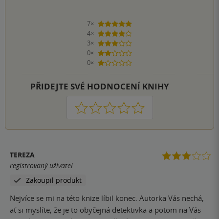
7×
5 hvězdiček
4×
4 hvězdičky
3×
3 hvězdičky
0×
2 hvězdičky
0×
1 hvezdička
PŘIDEJTE SVÉ HODNOCENÍ KNIHY
1
2
3
4
5
TEREZA
registrovaný uživatel
Zakoupil produkt
Nejvíce se mi na této knize líbil konec. Autorka Vás nechá,
ať si myslíte, že je to obyčejná detektivka a potom na Vás