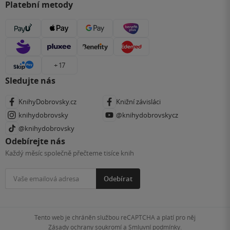
Platební metody
+ 17
Sledujte nás
KnihyDobrovsky.cz
Knižní závisláci
knihydobrovsky
@knihydobrovskycz
@knihydobrovsky
Odebírejte nás
Každý měsíc společně přečteme tisíce knih
Odebírat
Tento web je chráněn službou reCAPTCHA a platí pro něj
Zásady ochrany soukromí
a
Smluvní podmínky
.