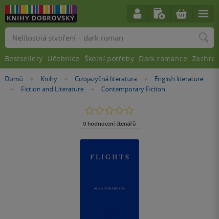
Vyhledávání
Bestsellery
Učebnice
Školní potřeby
Dark romance
Zachra
Nacházíte
Domů
Knihy
Cizojazyčná literatura
English literature
»
»
»
se
Fiction and Literature
Contemporary Fiction
»
»
zde:
0.0
z
5
0 hodnocení čtenářů
hvězdiček