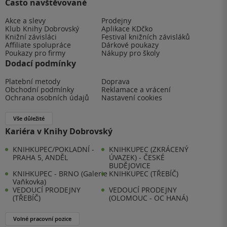
Často navštěvované
Akce a slevy
Prodejny
Klub Knihy Dobrovský
Aplikace KDčko
Knižní závisláci
Festival knižních závisláků
Affiliate spolupráce
Dárkové poukazy
Poukazy pro firmy
Nákupy pro školy
Dodací podmínky
Platební metody
Doprava
Obchodní podmínky
Reklamace a vrácení
Ochrana osobních údajů
Nastavení cookies
Vše důležité
Kariéra v Knihy Dobrovský
KNIHKUPEC/POKLADNÍ -
KNIHKUPEC (ZKRÁCENÝ
PRAHA 5, ANDĚL
ÚVAZEK) - ČESKÉ
BUDĚJOVICE
KNIHKUPEC - BRNO (Galerie
KNIHKUPEC (TŘEBÍČ)
Vaňkovka)
VEDOUCÍ PRODEJNY
VEDOUCÍ PRODEJNY
(TŘEBÍČ)
(OLOMOUC - OC HANÁ)
Volné pracovní pozice