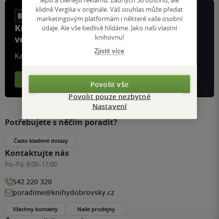
klidně Vergilia v originále. Váš souhlas může předat
marketingovým platformám i některé vaše osobní
Knihy, recenze a klubové výhody
údaje. Ale vše bedlivě hlídáme. Jako naši vlastní
knihovnu!
ve vaší kapse a naší appce KDčko
Zjistit více
Každý měsíc společně přečteme tisíce knih
Více o aplikaci
Více o klubu
Povolit vše
Povolit pouze nezbytné
Nastavení
Potřebujete s něčím poradit?
Často kladené dotazy
Kontaktujte nás
Po–Pá:
8:00–17:00
542 220 320
poradime@knihydobrovsky.cz
Všechny kontakty
Naše prodejny