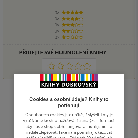
0×
5 hvězdiček
0×
4 hvězdičky
0×
3 hvězdičky
0×
2 hvězdičky
0×
1 hvezdička
PŘIDEJTE SVÉ HODNOCENÍ KNIHY
1
2
3
4
5
Nahoru
Cookies a osobní údaje? Knihy to
Zobrazeno 20 z 20
potřebují.
1
/ 1
Přejít
O souborech cookies jste určitě již slyšeli. I my je
na
využíváme ke shromažďování a analýze informací,
stránku
aby náš e-shop dobře fungoval a mohli jsme ho
nadále zlepšovat. Také nám pomáhají ukazovat
lepší a cílenější reklamu. Žádných 50 odstínů, ale