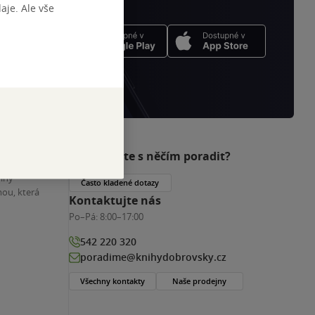
je. Ale vše
Potřebujete s něčím poradit?
nihy
Často kladené dotazy
ou, která
Kontaktujte nás
Po–Pá:
8:00–17:00
542 220 320
poradime@knihydobrovsky.cz
Všechny kontakty
Naše prodejny