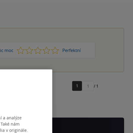
1
2
3
4
5
ic moc
Perfektní
1
/ 1
Přejít
na
stránku
í a analýze
. Také nám
ia v originále.