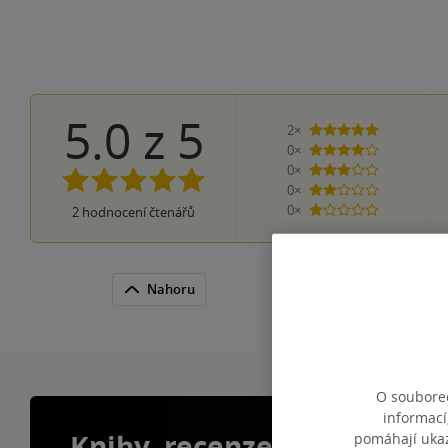
5.0
z
5
2×
5 hvězdiček
0×
4 hvězdičky
0×
3 hvězdičky
0×
2 hvězdičky
0×
2
hodnocení čtenářů
1 hvezdička
Nahoru
O souborec
informací
Knihy, recenze a klubové 
pomáhají ukazo