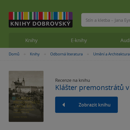
Vyhledávání
Knihy
E-knihy
Aud
Nacházíte
Domů
Knihy
Odborná literatura
Umění a Architektura
»
»
»
se
zde:
Recenze na knihu
Klášter premonstrátů v
Zobrazit knihu