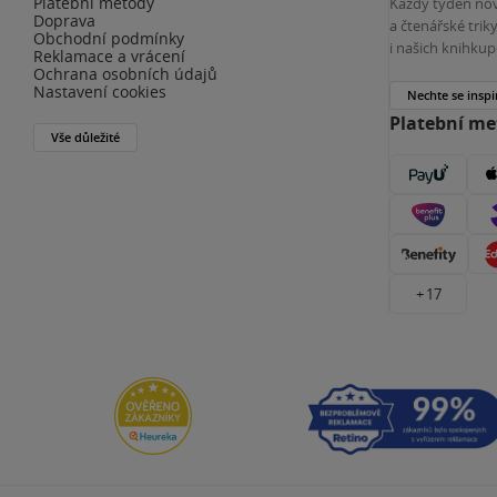
Platební metody
Každý týden nov
Doprava
a čtenářské tri
Obchodní podmínky
i našich knihkup
Reklamace a vrácení
Ochrana osobních údajů
Nastavení cookies
Nechte se inspi
Platební m
Vše důležité
+ 17