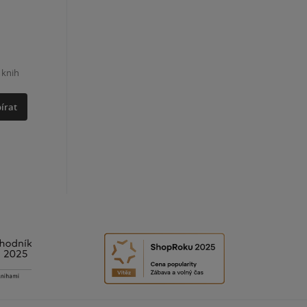
 knih
írat