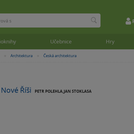
ioknihy
Učebnice
Hry
Architektura
Česká architektura
»
»
 Nové Říši
PETR POLEHLA,JAN STOKLASA