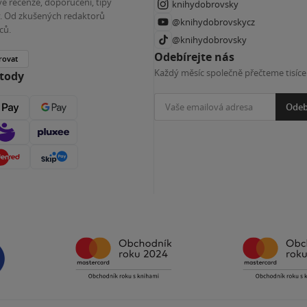
é recenze, doporučení, tipy
knihydobrovsky
ky. Od zkušených redaktorů
@knihydobrovskycz
ců.
@knihydobrovsky
Odebírejte nás
rovat
Každý měsíc společně přečteme tisíce
etody
Odeb