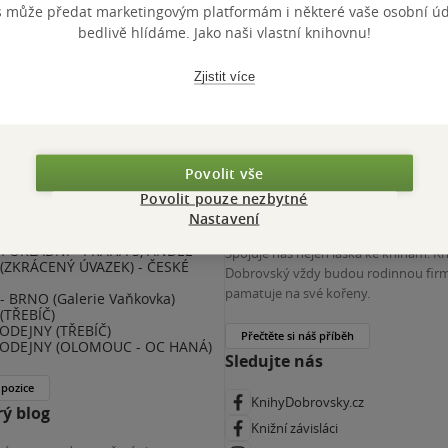
s může předat marketingovým platformám i některé vaše osobní úda
 KDčko
bedlivě hlídáme. Jako naši vlastní knihovnu!
Zjistit více
Povolit vše
Povolit pouze nezbytné
nihy Dobrovský
Více o nás
Nastavení
POKLADNÍ - PRAHA 5, ANDĚL
Spojuje nás nejen láska ke knihám. K
(ZKRÁCENÝ ÚVAZEK) - ČESKÉ
Dobrovský vždy budou rodinnou firm
E
pamatuje na své kořeny.
 BRNO (Galerie Vaňkovka)
(TŘEBÍČ)
ODEJNY (TŘEBÍČ)
Přečtěte si náš příběh
ODEJNY (OLOMOUC - OC HANÁ)
Sledujte nás
 pozice
KnihyDobrovsky.cz
ý blog
Knižní závisláci