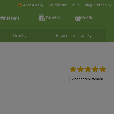
Akce a slevy
Vše důležité
Klub
Blog
Prodejny
E-košík
Košík
Přihlášení
Hračky
Papírnictví a dárky
5.0
z
5
2 hodnocení čtenářů
hvězdiček