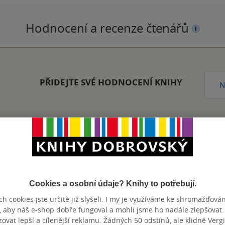
Hodnocení a recenze čtenářů
PŘIDEJTE SVÉ HODNOCENÍ KNIHY
N
Zobrazeno 20 z 20
Cookies a osobní údaje? Knihy to potřebují.
h cookies jste určitě již slyšeli. I my je využíváme ke shromažďován
, aby náš e-shop dobře fungoval a mohli jsme ho nadále zlepšovat
výhody
vat lepší a cílenější reklamu. Žádných 50 odstínů, ale klidně Vergil