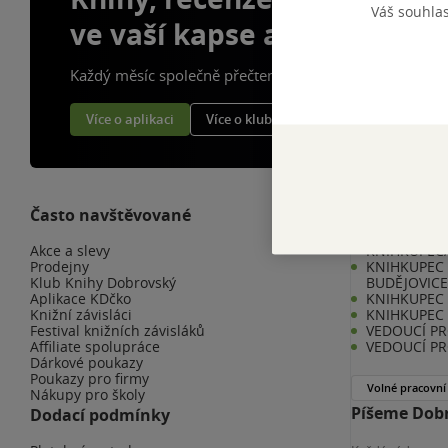
Váš souhla
ve vaší kapse a naší appce
Každý měsíc společně přečteme tisíce knih
Více o aplikaci
Více o klubu
Často navštěvované
Kariéra v K
Akce a slevy
KNIHKUPEC/
Prodejny
KNIHKUPEC 
Klub Knihy Dobrovský
BUDĚJOVIC
Aplikace KDčko
KNIHKUPEC -
Knižní závisláci
KNIHKUPEC 
Festival knižních závisláků
VEDOUCÍ PR
Affiliate spolupráce
VEDOUCÍ PR
Dárkové poukazy
Poukazy pro firmy
Volné pracovní
Nákupy pro školy
Píšeme Dobr
Dodací podmínky