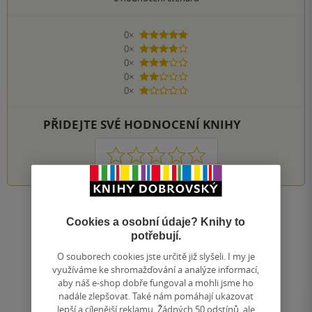
0×
5 hvězdiček
0×
4 hvězdičky
0×
3 hvězdičky
0×
2 hvězdičky
0×
1 hvezdička
PŘIDEJTE SVÉ HODNOCENÍ KNIHY
1
2
3
4
5
Nahoru
Cookies a osobní údaje? Knihy to
Zobrazeno 20 z 20
potřebují.
1
/ 1
O souborech cookies jste určitě již slyšeli. I my je
Přejít
využíváme ke shromažďování a analýze informací,
na
aby náš e-shop dobře fungoval a mohli jsme ho
stránku
nadále zlepšovat. Také nám pomáhají ukazovat
lepší a cílenější reklamu. Žádných 50 odstínů, ale