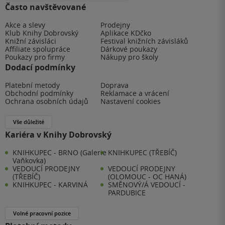
Často navštěvované
Akce a slevy
Prodejny
Klub Knihy Dobrovský
Aplikace KDčko
Knižní závisláci
Festival knižních závisláků
Affiliate spolupráce
Dárkové poukazy
Poukazy pro firmy
Nákupy pro školy
Dodací podmínky
Platební metody
Doprava
Obchodní podmínky
Reklamace a vrácení
Ochrana osobních údajů
Nastavení cookies
Vše důležité
Kariéra v Knihy Dobrovský
KNIHKUPEC - BRNO (Galerie
KNIHKUPEC (TŘEBÍČ)
Vaňkovka)
VEDOUCÍ PRODEJNY
VEDOUCÍ PRODEJNY
(TŘEBÍČ)
(OLOMOUC - OC HANÁ)
KNIHKUPEC - KARVINÁ
SMĚNOVÝ/Á VEDOUCÍ -
PARDUBICE
Volné pracovní pozice