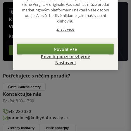
klidně Vergilia v originále. Váš souhlas může předat
marketingovým platformám i některé vaše osobní
údaje. Ale vše bedlivě hlídáme. Jako naši vlastní
Knihy, recenze a klubové výhody
knihovnu!
ve vaší kapse a naší appce KDčko
Zjistit více
Každý měsíc společně přečteme tisíce knih
Povolit vše
Více o aplikaci
Více o klubu
Povolit pouze nezbytné
Nastavení
Potřebujete s něčím poradit?
Často kladené dotazy
Kontaktujte nás
Po–Pá:
8:00–17:00
542 220 320
poradime@knihydobrovsky.cz
Všechny kontakty
Naše prodejny