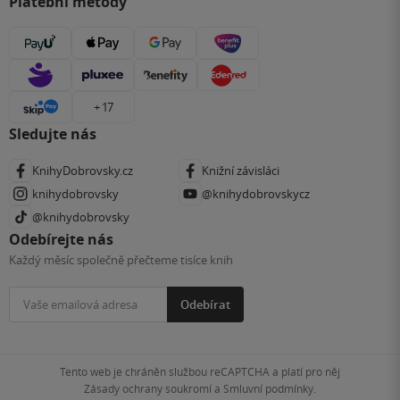
Platební metody
+ 17
Sledujte nás
KnihyDobrovsky.cz
Knižní závisláci
knihydobrovsky
@knihydobrovskycz
@knihydobrovsky
Odebírejte nás
Každý měsíc společně přečteme tisíce knih
Odebírat
Tento web je chráněn službou reCAPTCHA a platí pro něj
Zásady ochrany soukromí
a
Smluvní podmínky
.