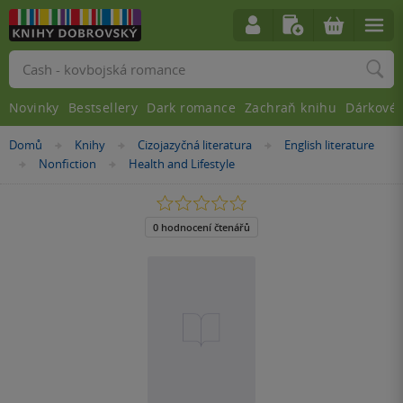
Vyhledávání
Novinky
Bestsellery
Dark romance
Zachraň knihu
Dárkové 
Nacházíte
Domů
Knihy
Cizojazyčná literatura
English literature
»
»
»
se
Nonfiction
Health and Lifestyle
»
»
zde:
0.0
z
5
0 hodnocení čtenářů
hvězdiček