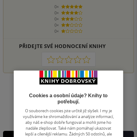
0×
5 hvězdiček
0×
4 hvězdičky
0×
3 hvězdičky
0×
2 hvězdičky
0×
1 hvezdička
PŘIDEJTE SVÉ HODNOCENÍ KNIHY
1
2
3
4
5
Nahoru
Zobrazeno 20 z 20
Cookies a osobní údaje? Knihy to
1
/ 1
potřebují.
Přejít
na
O souborech cookies jste určitě již slyšeli. I my je
stránku
využíváme ke shromažďování a analýze informací,
aby náš e-shop dobře fungoval a mohli jsme ho
nadále zlepšovat. Také nám pomáhají ukazovat
lepší a cílenější reklamu. Žádných 50 odstínů, ale