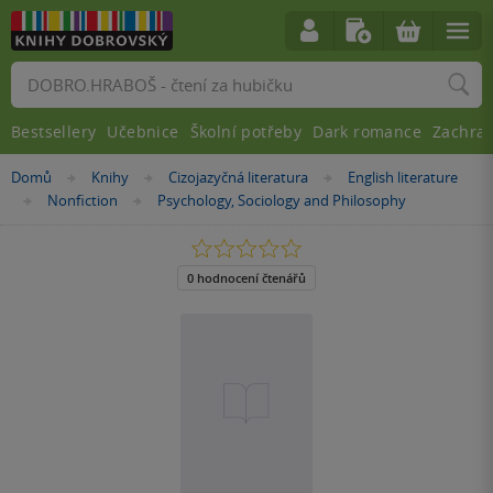
Vyhledávání
Bestsellery
Učebnice
Školní potřeby
Dark romance
Zachra
Nacházíte
Domů
Knihy
Cizojazyčná literatura
English literature
»
»
»
se
Nonfiction
Psychology, Sociology and Philosophy
»
»
zde:
0.0
z
5
0 hodnocení čtenářů
hvězdiček