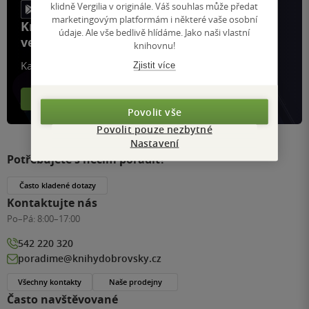
klidně Vergilia v originále. Váš souhlas může předat
marketingovým platformám i některé vaše osobní
Knihy, recenze a klubové výhody
údaje. Ale vše bedlivě hlídáme. Jako naši vlastní
ve vaší kapse a naší appce KDčko
knihovnu!
Každý měsíc společně přečteme tisíce knih
Zjistit více
Více o aplikaci
Více o klubu
Povolit vše
Povolit pouze nezbytné
Nastavení
Potřebujete s něčím poradit?
Často kladené dotazy
Kontaktujte nás
Po–Pá:
8:00–17:00
542 220 320
poradime@knihydobrovsky.cz
Všechny kontakty
Naše prodejny
Často navštěvované