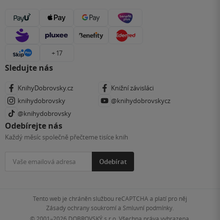
+ 17
Sledujte nás
KnihyDobrovsky.cz
Knižní závisláci
knihydobrovsky
@knihydobrovskycz
@knihydobrovsky
Odebírejte nás
Každý měsíc společně přečteme tisíce knih
Odebírat
Tento web je chráněn službou reCAPTCHA a platí pro něj
Zásady ochrany soukromí
a
Smluvní podmínky
.
© 2001–2026
DOBROVSKÝ s.r.o. Všechna práva vyhrazena.