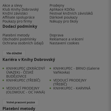
Akce a slevy
Prodejny
Klub Knihy Dobrovský
Aplikace KDčko
Knižní závisláci
Festival knižních závisláků
Affiliate spolupráce
Dárkové poukazy
Poukazy pro firmy
Nákupy pro školy
Dodací podmínky
Platební metody
Doprava
Obchodní podmínky
Reklamace a vrácení
Ochrana osobních údajů
Nastavení cookies
Vše důležité
Kariéra v Knihy Dobrovský
KNIHKUPEC (ZKRÁCENÝ
KNIHKUPEC - BRNO (Galerie
ÚVAZEK) - ČESKÉ
Vaňkovka)
BUDĚJOVICE
KNIHKUPEC (TŘEBÍČ)
VEDOUCÍ PRODEJNY
(TŘEBÍČ)
VEDOUCÍ PRODEJNY
KNIHKUPEC - KARVINÁ
(OLOMOUC - OC HANÁ)
Volné pracovní pozice
Platební metody