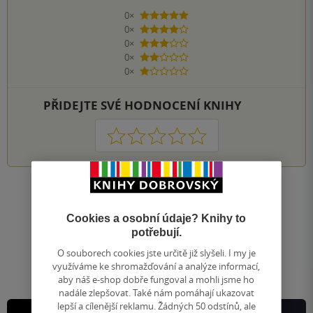
0×
5 hvězdiček
0×
4 hvězdičky
0×
3 hvězdičky
0×
2 hvězdičky
0×
1 hvezdička
PŘIDEJTE SVÉ HODNOCENÍ KNIHY
1
2
3
4
5
Nahoru
Zobrazeno 20 z 20
Cookies a osobní údaje? Knihy to
1
/ 1
potřebují.
Přejít
na
O souborech cookies jste určitě již slyšeli. I my je
stránku
využíváme ke shromažďování a analýze informací,
aby náš e-shop dobře fungoval a mohli jsme ho
nadále zlepšovat. Také nám pomáhají ukazovat
lepší a cílenější reklamu. Žádných 50 odstínů, ale