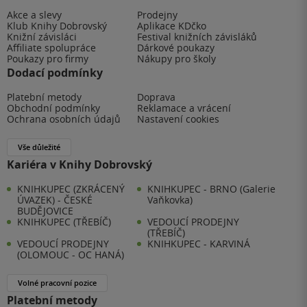
Akce a slevy
Prodejny
Klub Knihy Dobrovský
Aplikace KDčko
Knižní závisláci
Festival knižních závisláků
Affiliate spolupráce
Dárkové poukazy
Poukazy pro firmy
Nákupy pro školy
Dodací podmínky
Platební metody
Doprava
Obchodní podmínky
Reklamace a vrácení
Ochrana osobních údajů
Nastavení cookies
Vše důležité
Kariéra v Knihy Dobrovský
KNIHKUPEC (ZKRÁCENÝ
KNIHKUPEC - BRNO (Galerie
ÚVAZEK) - ČESKÉ
Vaňkovka)
BUDĚJOVICE
KNIHKUPEC (TŘEBÍČ)
VEDOUCÍ PRODEJNY
(TŘEBÍČ)
VEDOUCÍ PRODEJNY
KNIHKUPEC - KARVINÁ
(OLOMOUC - OC HANÁ)
Volné pracovní pozice
Platební metody