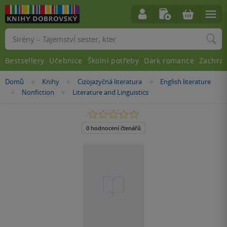
Vyhledávání
Bestsellery
Učebnice
Školní potřeby
Dark romance
Zachra
Nacházíte
Domů
Knihy
Cizojazyčná literatura
English literature
»
»
»
se
Nonfiction
Literature and Linguistics
»
»
zde:
0.0
z
5
0 hodnocení čtenářů
hvězdiček