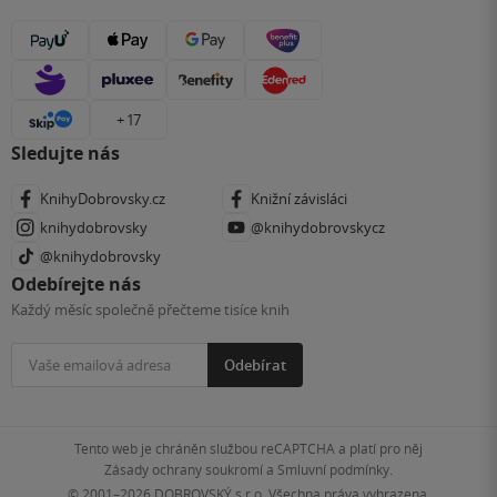
+ 17
Sledujte nás
KnihyDobrovsky.cz
Knižní závisláci
knihydobrovsky
@knihydobrovskycz
@knihydobrovsky
Odebírejte nás
Každý měsíc společně přečteme tisíce knih
Odebírat
Tento web je chráněn službou reCAPTCHA a platí pro něj
Zásady ochrany soukromí
a
Smluvní podmínky
.
© 2001–2026
DOBROVSKÝ s.r.o. Všechna práva vyhrazena.