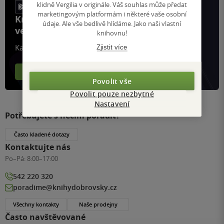
klidně Vergilia v originále. Váš souhlas může předat
marketingovým platformám i některé vaše osobní
Knihy, recenze a klubové výhody
údaje. Ale vše bedlivě hlídáme. Jako naši vlastní
ve vaší kapse a naší appce KDčko
knihovnu!
Každý měsíc společně přečteme tisíce knih
Zjistit více
Více o aplikaci
Více o klubu
Povolit vše
Povolit pouze nezbytné
Nastavení
Potřebujete s něčím poradit?
Často kladené dotazy
Kontaktujte nás
Po–Pá:
8:00–17:00
542 220 320
poradime@knihydobrovsky.cz
Všechny kontakty
Naše prodejny
Často navštěvované