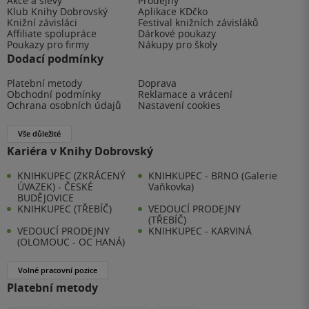
Akce a slevy
Prodejny
Klub Knihy Dobrovský
Aplikace KDčko
Knižní závisláci
Festival knižních závisláků
Affiliate spolupráce
Dárkové poukazy
Poukazy pro firmy
Nákupy pro školy
Dodací podmínky
Platební metody
Doprava
Obchodní podmínky
Reklamace a vrácení
Ochrana osobních údajů
Nastavení cookies
Vše důležité
Kariéra v Knihy Dobrovský
KNIHKUPEC (ZKRÁCENÝ
KNIHKUPEC - BRNO (Galerie
ÚVAZEK) - ČESKÉ
Vaňkovka)
BUDĚJOVICE
KNIHKUPEC (TŘEBÍČ)
VEDOUCÍ PRODEJNY
(TŘEBÍČ)
VEDOUCÍ PRODEJNY
KNIHKUPEC - KARVINÁ
(OLOMOUC - OC HANÁ)
Volné pracovní pozice
Platební metody