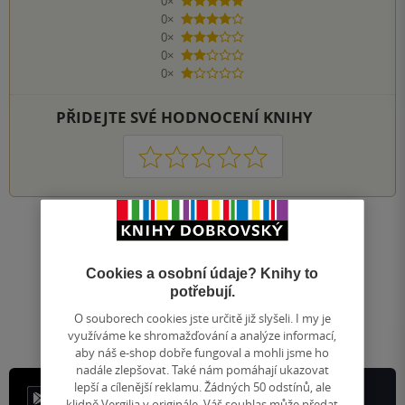
0×
5 hvězdiček
0×
4 hvězdičky
0×
3 hvězdičky
0×
2 hvězdičky
0×
1 hvezdička
PŘIDEJTE SVÉ HODNOCENÍ KNIHY
1
2
3
4
5
Nahoru
Zobrazeno 20 z 20
Cookies a osobní údaje? Knihy to
1
/ 1
Přejít
potřebují.
na
O souborech cookies jste určitě již slyšeli. I my je
stránku
využíváme ke shromažďování a analýze informací,
aby náš e-shop dobře fungoval a mohli jsme ho
nadále zlepšovat. Také nám pomáhají ukazovat
lepší a cílenější reklamu. Žádných 50 odstínů, ale
klidně Vergilia v originále. Váš souhlas může předat