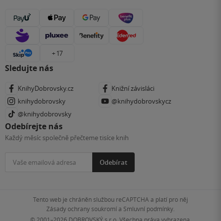
+ 17
Sledujte nás
KnihyDobrovsky.cz
Knižní závisláci
knihydobrovsky
@knihydobrovskycz
@knihydobrovsky
Odebírejte nás
Každý měsíc společně přečteme tisíce knih
Odebírat
Tento web je chráněn službou reCAPTCHA a platí pro něj
Zásady ochrany soukromí
a
Smluvní podmínky
.
© 2001–2026
DOBROVSKÝ s.r.o. Všechna práva vyhrazena.