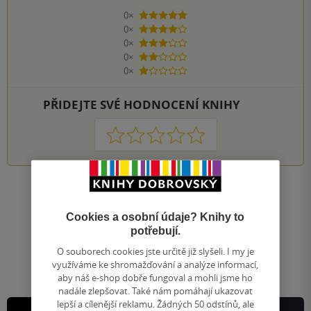
0×
5 hvězdiček
0×
4 hvězdičky
0×
3 hvězdičky
0×
2 hvězdičky
0×
1 hvezdička
PŘIDEJTE SVÉ HODNOCENÍ KNIHY
1
2
3
4
5
Nahoru
Zobrazeno 20 z 20
Cookies a osobní údaje? Knihy to
1
/ 1
potřebují.
Přejít
na
O souborech cookies jste určitě již slyšeli. I my je
stránku
využíváme ke shromažďování a analýze informací,
aby náš e-shop dobře fungoval a mohli jsme ho
nadále zlepšovat. Také nám pomáhají ukazovat
lepší a cílenější reklamu. Žádných 50 odstínů, ale