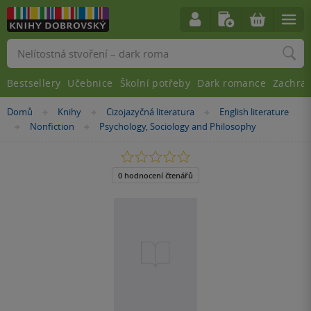
Vyhledávání
Bestsellery
Učebnice
Školní potřeby
Dark romance
Zachra
Nacházíte
Domů
Knihy
Cizojazyčná literatura
English literature
»
»
»
se
Nonfiction
Psychology, Sociology and Philosophy
»
»
zde:
0.0
z
5
0 hodnocení čtenářů
hvězdiček