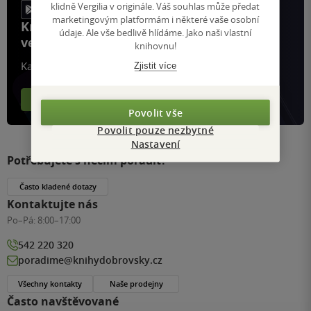
klidně Vergilia v originále. Váš souhlas může předat
marketingovým platformám i některé vaše osobní
Knihy, recenze a klubové výhody
údaje. Ale vše bedlivě hlídáme. Jako naši vlastní
ve vaší kapse a naší appce KDčko
knihovnu!
Každý měsíc společně přečteme tisíce knih
Zjistit více
Více o aplikaci
Více o klubu
Povolit vše
Povolit pouze nezbytné
Nastavení
Potřebujete s něčím poradit?
Často kladené dotazy
Kontaktujte nás
Po–Pá:
8:00–17:00
542 220 320
poradime@knihydobrovsky.cz
Všechny kontakty
Naše prodejny
Často navštěvované