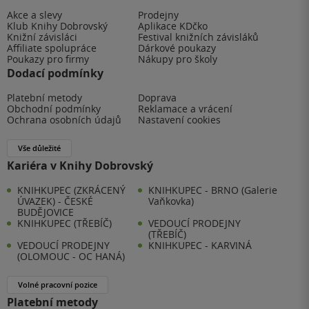
Akce a slevy
Prodejny
Klub Knihy Dobrovský
Aplikace KDčko
Knižní závisláci
Festival knižních závisláků
Affiliate spolupráce
Dárkové poukazy
Poukazy pro firmy
Nákupy pro školy
Dodací podmínky
Platební metody
Doprava
Obchodní podmínky
Reklamace a vrácení
Ochrana osobních údajů
Nastavení cookies
Vše důležité
Kariéra v Knihy Dobrovský
KNIHKUPEC (ZKRÁCENÝ
KNIHKUPEC - BRNO (Galerie
ÚVAZEK) - ČESKÉ
Vaňkovka)
BUDĚJOVICE
KNIHKUPEC (TŘEBÍČ)
VEDOUCÍ PRODEJNY
(TŘEBÍČ)
VEDOUCÍ PRODEJNY
KNIHKUPEC - KARVINÁ
(OLOMOUC - OC HANÁ)
Volné pracovní pozice
Platební metody