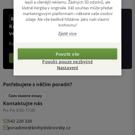
lepší a cílenější reklamu. Žádných 50 odstínů, ale
klidně Vergilia v originále. Váš souhlas může předat
marketingovým platformám i některé vaše osobní
údaje. Ale vše bedlivě hlídáme. Jako naši vlastní
knihovnu!
Knihy, recenze a klubové výhody
ve vaší kapse a naší appce KDčko
Zjistit více
Každý měsíc společně přečteme tisíce knih
Povolit vše
Více o aplikaci
Více o klubu
Povolit pouze nezbytné
Nastavení
Potřebujete s něčím poradit?
Často kladené dotazy
Kontaktujte nás
Po–Pá:
8:00–17:00
542 220 320
poradime@knihydobrovsky.cz