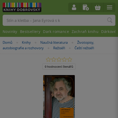
Vyhledávání
Novinky
Bestsellery
Dark romance
Zachraň knihu
Dárkové 
Nacházíte
Domů
Knihy
Naučná literatura
Životopisy,
»
»
»
se
autobiografie a rozhovory
Režiséři
Čeští režiséři
»
»
zde:
0.0
z
5
0 hodnocení čtenářů
hvězdiček