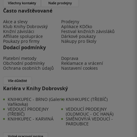
Všechny kontakty
Naše prodejny
Často navštěvované
Akce a slevy
Prodejny
Klub Knihy Dobrovský
Aplikace KDčko
Knižní závisláci
Festival knižních závisláků
Affiliate spolupráce
Dárkové poukazy
Poukazy pro firmy
Nákupy pro školy
Dodací podmínky
Platební metody
Doprava
Obchodní podmínky
Reklamace a vrácení
Ochrana osobních údajů
Nastavení cookies
Vše důležité
Kariéra v Knihy Dobrovský
KNIHKUPEC - BRNO (Galerie
KNIHKUPEC (TŘEBÍČ)
Vaňkovka)
VEDOUCÍ PRODEJNY
VEDOUCÍ PRODEJNY
(TŘEBÍČ)
(OLOMOUC - OC HANÁ)
KNIHKUPEC - KARVINÁ
SMĚNOVÝ/Á VEDOUCÍ -
PARDUBICE
Volné pracovní pozice