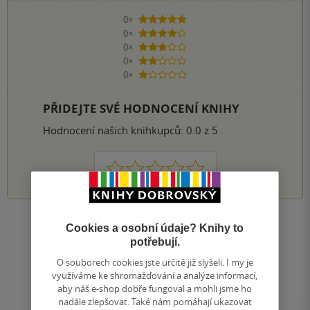
0×
5 hvězdiček
0×
4 hvězdičky
0×
3 hvězdičky
0×
2 hvězdičky
0×
1 hvezdička
PŘIDEJTE SVÉ HODNOCENÍ KNIHY
Hodnocení našich knihkupců: 0.0 z 5
1
2
3
4
5
Cookies a osobní údaje? Knihy to
Nahoru
potřebují.
Zobrazeno 20 z 20
O souborech cookies jste určitě již slyšeli. I my je
1
/ 1
Přejít
využíváme ke shromažďování a analýze informací,
na
aby náš e-shop dobře fungoval a mohli jsme ho
stránku
nadále zlepšovat. Také nám pomáhají ukazovat