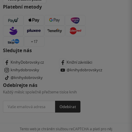
Platební metody
+ 17
Sledujte nás
KnihyDobrovsky.cz
Knižní závisláci
knihydobrovsky
@knihydobrovskycz
@knihydobrovsky
Odebírejte nás
Každý měsíc společně přečteme tisíce knih
Odebírat
Tento web je chráněn službou reCAPTCHA a platí pro něj