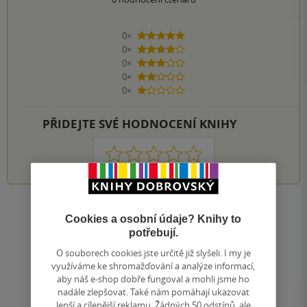
0×
5 hvězdiček
0×
4 hvězdičky
0×
3 hvězdičky
0×
2 hvězdičky
0×
1 hvezdička
PŘIDEJTE SVÉ HODNOCENÍ KNIHY
1
2
3
4
5
Nahoru
Cookies a osobní údaje? Knihy to
Zobrazeno 20 z 20
potřebují.
1
/ 1
O souborech cookies jste určitě již slyšeli. I my je
Přejít
využíváme ke shromažďování a analýze informací,
na
aby náš e-shop dobře fungoval a mohli jsme ho
stránku
nadále zlepšovat. Také nám pomáhají ukazovat
lepší a cílenější reklamu. Žádných 50 odstínů, ale