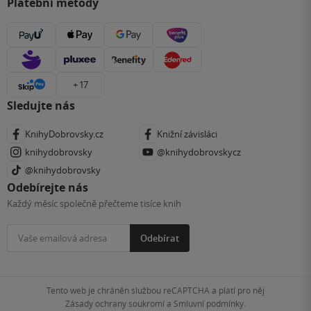
Platební metody
+ 17
Sledujte nás
KnihyDobrovsky.cz
Knižní závisláci
knihydobrovsky
@knihydobrovskycz
@knihydobrovsky
Odebírejte nás
Každý měsíc společně přečteme tisíce knih
Odebírat
Tento web je chráněn službou reCAPTCHA a platí pro něj
Zásady ochrany soukromí
a
Smluvní podmínky
.