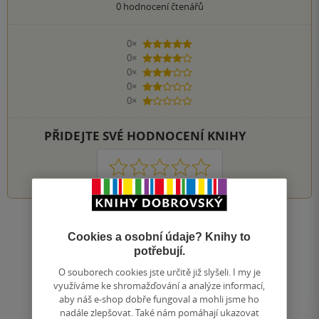
0
hodnocení čtenářů
0×
5 hvězdiček
0×
4 hvězdičky
0×
3 hvězdičky
0×
2 hvězdičky
0×
1 hvezdička
PŘIDEJTE SVÉ HODNOCENÍ KNIHY
1
2
3
4
5
Nahoru
Cookies a osobní údaje? Knihy to
Zobrazeno 20 z 20
potřebují.
1
/ 1
Přejít
O souborech cookies jste určitě již slyšeli. I my je
na
využíváme ke shromažďování a analýze informací,
aby náš e-shop dobře fungoval a mohli jsme ho
stránku
nadále zlepšovat. Také nám pomáhají ukazovat