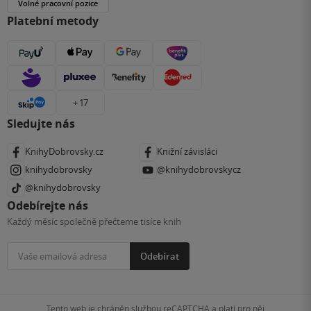
Volné pracovní pozice
Platební metody
+ 17
Sledujte nás
KnihyDobrovsky.cz
Knižní závisláci
knihydobrovsky
@knihydobrovskycz
@knihydobrovsky
Odebírejte nás
Každý měsíc společně přečteme tisíce knih
Odebírat
Tento web je chráněn službou reCAPTCHA a platí pro něj