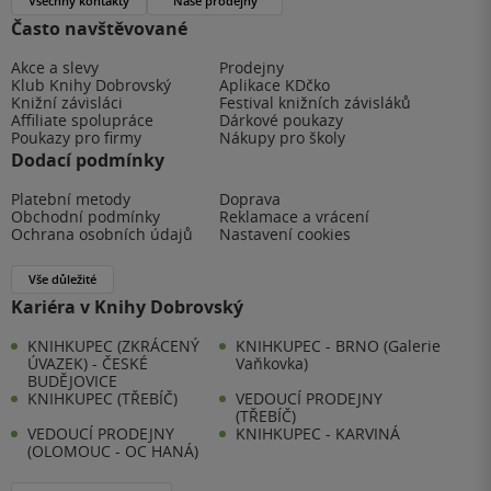
Všechny kontakty
Naše prodejny
Často navštěvované
Akce a slevy
Prodejny
Klub Knihy Dobrovský
Aplikace KDčko
Knižní závisláci
Festival knižních závisláků
Affiliate spolupráce
Dárkové poukazy
Poukazy pro firmy
Nákupy pro školy
Dodací podmínky
Platební metody
Doprava
Obchodní podmínky
Reklamace a vrácení
Ochrana osobních údajů
Nastavení cookies
Vše důležité
Kariéra v Knihy Dobrovský
KNIHKUPEC (ZKRÁCENÝ
KNIHKUPEC - BRNO (Galerie
ÚVAZEK) - ČESKÉ
Vaňkovka)
BUDĚJOVICE
KNIHKUPEC (TŘEBÍČ)
VEDOUCÍ PRODEJNY
(TŘEBÍČ)
VEDOUCÍ PRODEJNY
KNIHKUPEC - KARVINÁ
(OLOMOUC - OC HANÁ)