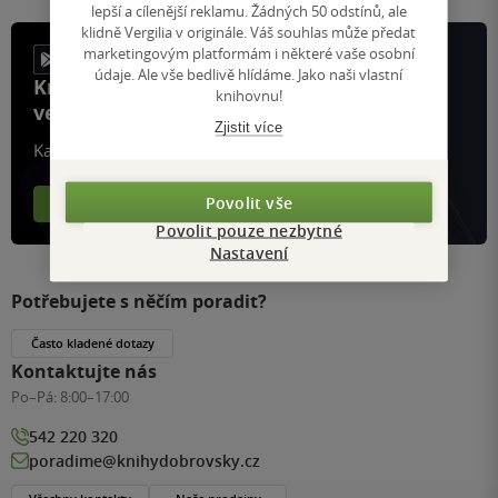
lepší a cílenější reklamu. Žádných 50 odstínů, ale
klidně Vergilia v originále. Váš souhlas může předat
marketingovým platformám i některé vaše osobní
údaje. Ale vše bedlivě hlídáme. Jako naši vlastní
Knihy, recenze a klubové výhody
knihovnu!
ve vaší kapse a naší appce KDčko
Zjistit více
Každý měsíc společně přečteme tisíce knih
Povolit vše
Více o aplikaci
Více o klubu
Povolit pouze nezbytné
Nastavení
Potřebujete s něčím poradit?
Často kladené dotazy
Kontaktujte nás
Po–Pá:
8:00–17:00
542 220 320
poradime@knihydobrovsky.cz