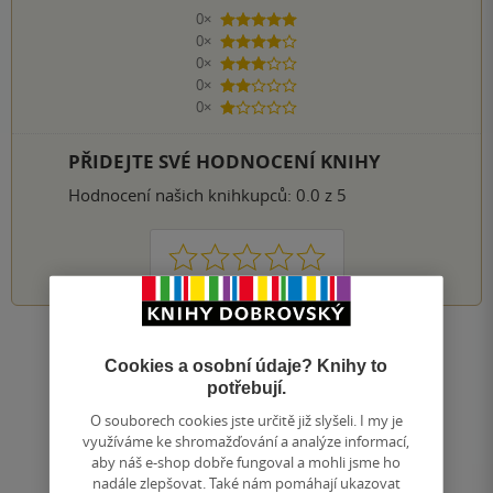
0×
5 hvězdiček
0×
4 hvězdičky
0×
3 hvězdičky
0×
2 hvězdičky
0×
1 hvezdička
PŘIDEJTE SVÉ HODNOCENÍ KNIHY
Hodnocení našich knihkupců: 0.0 z 5
1
2
3
4
5
Nahoru
Cookies a osobní údaje? Knihy to
Zobrazeno 20 z 20
potřebují.
1
/ 1
Přejít
O souborech cookies jste určitě již slyšeli. I my je
na
využíváme ke shromažďování a analýze informací,
stránku
aby náš e-shop dobře fungoval a mohli jsme ho
nadále zlepšovat. Také nám pomáhají ukazovat