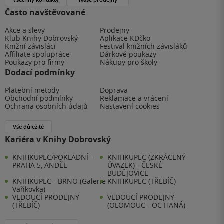
Často navštěvované
Akce a slevy
Prodejny
Klub Knihy Dobrovský
Aplikace KDčko
Knižní závisláci
Festival knižních závisláků
Affiliate spolupráce
Dárkové poukazy
Poukazy pro firmy
Nákupy pro školy
Dodací podmínky
Platební metody
Doprava
Obchodní podmínky
Reklamace a vrácení
Ochrana osobních údajů
Nastavení cookies
Vše důležité
Kariéra v Knihy Dobrovský
KNIHKUPEC/POKLADNÍ -
KNIHKUPEC (ZKRÁCENÝ
PRAHA 5, ANDĚL
ÚVAZEK) - ČESKÉ
BUDĚJOVICE
KNIHKUPEC - BRNO (Galerie
KNIHKUPEC (TŘEBÍČ)
Vaňkovka)
VEDOUCÍ PRODEJNY
VEDOUCÍ PRODEJNY
(TŘEBÍČ)
(OLOMOUC - OC HANÁ)