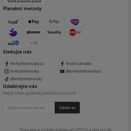
Volné pracovní pozice
Platební metody
+ 17
Sledujte nás
KnihyDobrovsky.cz
Knižní závisláci
knihydobrovsky
@knihydobrovskycz
@knihydobrovsky
Odebírejte nás
Každý měsíc společně přečteme tisíce knih
Odebírat
Tento web je chráněn službou reCAPTCHA a platí pro něj