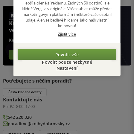
lepší a cílenější reklamu. Žádných 50 odstínů, ale
klidně Vergilia v originále. Váš souhlas může předat
marketingovým platformám i některé vaše osobní
údaje. Ale vše bedlivě hlídáme. Jako naši vlastní
Knihy, recenze a klubové výhody
knihovnu!
ve vaší kapse a naší appce KDčko
Zjistit více
Každý měsíc společně přečteme tisíce knih
Povolit vše
Více o aplikaci
Více o klubu
Povolit pouze nezbytné
Nastavení
Potřebujete s něčím poradit?
Často kladené dotazy
Kontaktujte nás
Po–Pá:
8:00–17:00
542 220 320
poradime@knihydobrovsky.cz
Všechny kontakty
Naše prodejny