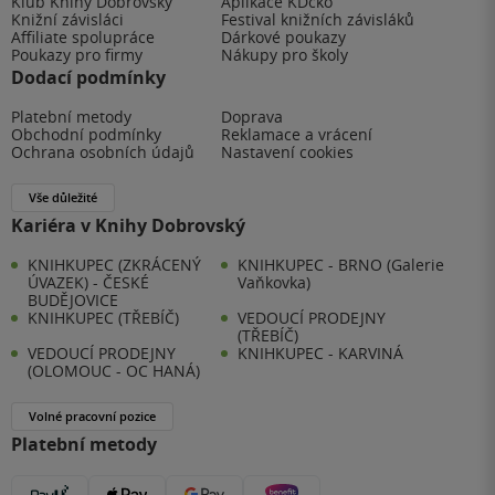
Klub Knihy Dobrovský
Aplikace KDčko
Knižní závisláci
Festival knižních závisláků
Affiliate spolupráce
Dárkové poukazy
Poukazy pro firmy
Nákupy pro školy
Dodací podmínky
Platební metody
Doprava
Obchodní podmínky
Reklamace a vrácení
Ochrana osobních údajů
Nastavení cookies
Vše důležité
Kariéra v Knihy Dobrovský
KNIHKUPEC (ZKRÁCENÝ
KNIHKUPEC - BRNO (Galerie
ÚVAZEK) - ČESKÉ
Vaňkovka)
BUDĚJOVICE
KNIHKUPEC (TŘEBÍČ)
VEDOUCÍ PRODEJNY
(TŘEBÍČ)
VEDOUCÍ PRODEJNY
KNIHKUPEC - KARVINÁ
(OLOMOUC - OC HANÁ)
Volné pracovní pozice
Platební metody