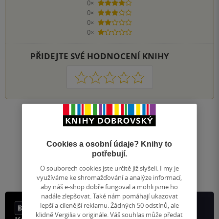
0×
4 hvězdičky
0×
3 hvězdičky
0×
2 hvězdičky
0×
1 hvezdička
PŘIDEJTE SVÉ HODNOCENÍ KNIHY
1
2
3
4
5
Nahoru
Zobrazeno 20 z 20
Cookies a osobní údaje? Knihy to
1
/ 1
Přejít
potřebují.
na
O souborech cookies jste určitě již slyšeli. I my je
stránku
využíváme ke shromažďování a analýze informací,
aby náš e-shop dobře fungoval a mohli jsme ho
nadále zlepšovat. Také nám pomáhají ukazovat
lepší a cílenější reklamu. Žádných 50 odstínů, ale
klidně Vergilia v originále. Váš souhlas může předat