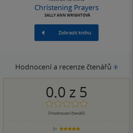
Christening Prayers
SALLY ANN WRIGHTOVÁ
Zobrazit knihu
Hodnocení a recenze čtenářů
0.0
z
5
0
hodnocení čtenářů
0×
5 hvězdiček